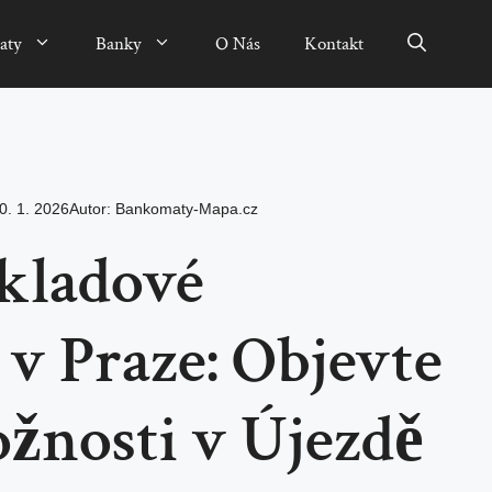
aty
Banky
O Nás
Kontakt
0. 1. 2026
Autor:
Bankomaty-Mapa.cz
kladové
v Praze: Objevte
žnosti v Újezdě