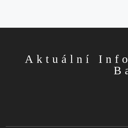
Aktuální Inf
B