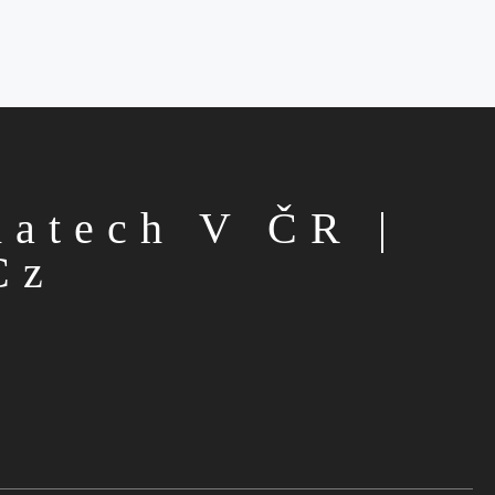
matech V ČR |
cz