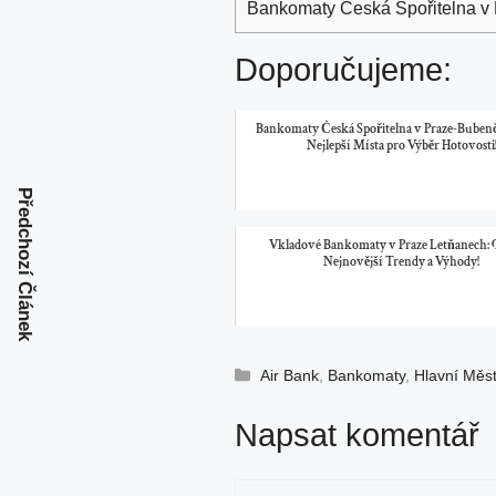
Bankomaty Česká Spořitelna v Pi
Doporučujeme:
Bankomaty Česká Spořitelna v Praze-Bubenči
Nejlepší Místa pro Výběr Hotovosti
Předchozí Článek
Vkladové Bankomaty v Praze Letňanech: 
Nejnovější Trendy a Výhody!
Rubriky
Air Bank
,
Bankomaty
,
Hlavní Měs
Napsat komentář
Komentář