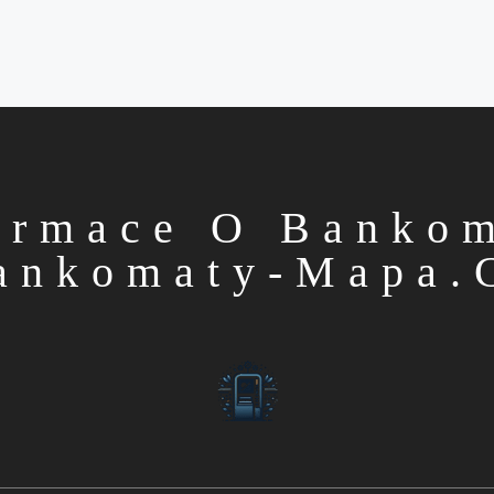
ormace O Banko
ankomaty-Mapa.