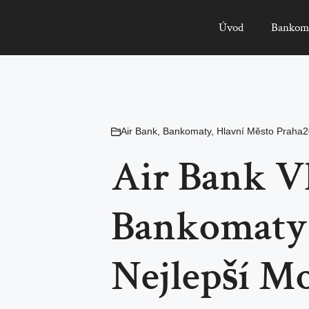
Úvod
Bankom
Air Bank
,
Bankomaty
,
Hlavní Město Praha
2
Air Bank V
Bankomaty 
Nejlepší Mo