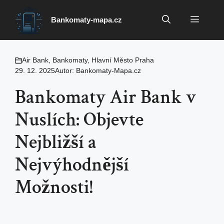
Přeskočit
na
Menu
Bankomaty-mapa.cz
obsah
Air Bank
,
Bankomaty
,
Hlavní Město Praha
29. 12. 2025
Autor:
Bankomaty-Mapa.cz
Bankomaty Air Bank v
Nuslích: Objevte
Nejbližší a
Nejvýhodnější
Možnosti!