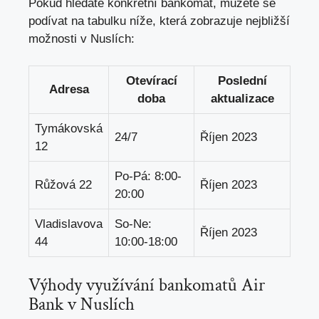
Pokud hledáte konkrétní bankomat,
můžete se
podívat na tabulku níže
, která zobrazuje nejbližší
možnosti v Nuslích:
Otevírací
Poslední
Adresa
doba
aktualizace
Tymákovská
24/7
Říjen 2023
12
Po-Pá: 8:00-
Růžová 22
Říjen 2023
20:00
Vladislavova
So-Ne:
Říjen 2023
44
10:00-18:00
Výhody využívání bankomatů Air
Bank v Nuslích