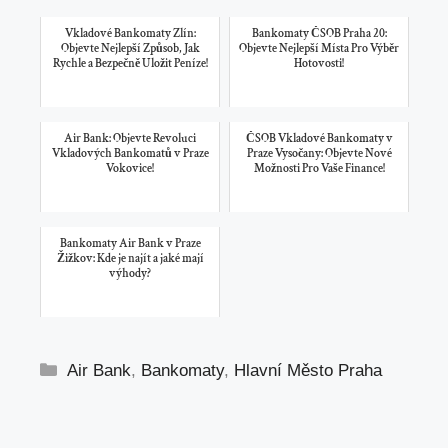
Vkladové Bankomaty Zlín:
Bankomaty ČSOB Praha 20:
Objevte Nejlepší Způsob, Jak
Objevte Nejlepší Místa Pro Výběr
Rychle a Bezpečně Uložit Peníze!
Hotovosti!
Air Bank: Objevte Revoluci
ČSOB Vkladové Bankomaty v
Vkladových Bankomatů v Praze
Praze Vysočany: Objevte Nové
Vokovice!
Možnosti Pro Vaše Finance!
Bankomaty Air Bank v Praze
Žižkov: Kde je najít a jaké mají
výhody?
Rubriky
Air Bank
,
Bankomaty
,
Hlavní Město Praha