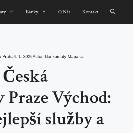
aty
Banky
O Nás
Kontakt
o Praha
4. 1. 2026
Autor:
Bankomaty-Mapa.cz
 Česká
v Praze Východ:
jlepší služby a