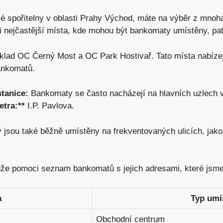
spořitelny v oblasti​ Prahy Východ,⁣
máte na výběr
⁤ z mnoha
zi nejčastější místa, kde mohou být bankomaty umístěny, pat
lad OC Černý Most a OC Park Hostivař. Tato místa nabízejí
ankomatů.
stanice:
⁤Bankomaty se často⁣ nacházejí na hlavních uzlech 
etra:**
I.P. ⁤Pavlova.
sou také běžně ‌umístěny na frekventovaných⁣ ulicích, jako
že pomoci⁣ seznam bankomatů​ s jejich adresami, které jsme p
a
Typ umí
Obchodní centrum