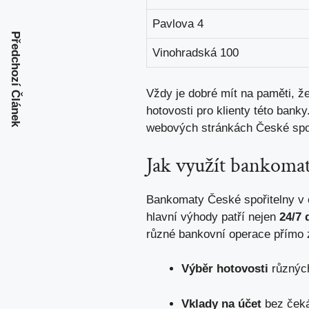
Pavlova 4
Předchozí Článek
Vinohradská 100
Vždy je dobré ‍mít na paměti, ž
hotovosti pro klienty ‌této ⁤ba
webových stránkách České spoř
Jak využít bankomat
Bankomaty České spořitelny v ob
hlavní výhody patří nejen
24/7 
různé bankovní operace přímo z
Výběr​ hotovosti
různých
Vklady ⁤na účet
bez čeká