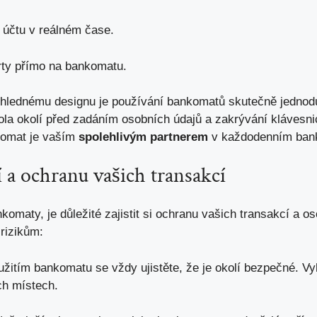
účtu v ‌reálném čase.
ty přímo na bankomatu.
přehlednému designu je​ používání bankomatů skutečně jedn
trola okolí před zadáním osobních údajů a zakrývání klávesn
nkomat je vaším
spolehlivým partnerem
v každodenním ⁣bank
 a ochranu vašich ⁣transakcí
omaty, je důležité zajistit si ochranu vašich transakcí a oso
 rizikům:
žitím bankomatu se ⁣vždy ujistěte, že je okolí bezpečné. ‌
h místech.