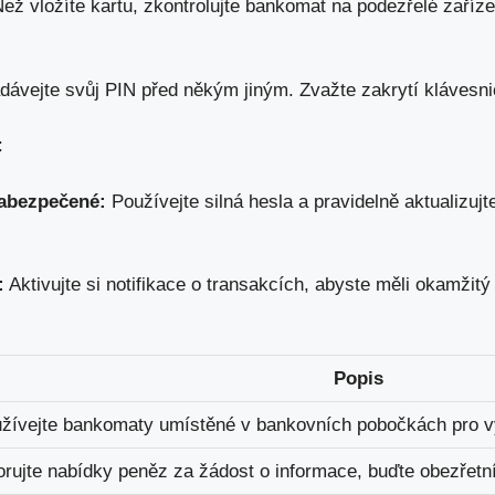
Než vložíte kartu, zkontrolujte bankomat na podezřelé zaříze
adávejte svůj PIN před někým jiným. Zvažte zakrytí klávesni
:
zabezpečené:
Používejte silná hesla a pravidelně aktualizu
:
Aktivujte si notifikace o transakcích, abyste měli okamžitý
Popis
žívejte bankomaty umístěné v bankovních pobočkách pro‌ v
orujte nabídky peněz ‍za žádost o informace, buďte obezřetní ​