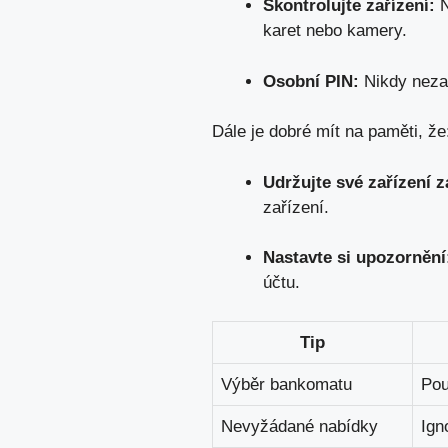
Skontrolujte‍ zařízení:
‍
karet nebo⁤ kamery.
Osobní PIN:
⁤Nikdy‍ nez
Dále je⁢ dobré mít ⁣na paměti, že
Udržujte své zařízení ⁤
zařízení.
Nastavte si upozornění
účtu
.
Tip
Výběr bankomatu
Pou
Nevyžádané nabídky
Ign