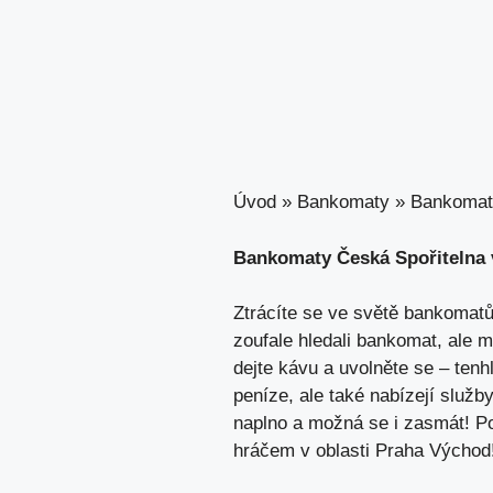
Úvod
»
Bankomaty
»
Bankomaty
Bankomaty Česká Spořitelna v⁢ 
Ztrácíte se ve ⁣světě bankomatů
zoufale hledali‌ bankomat, ​ale 
dejte kávu a uvolněte se –‍ ten
peníze,
ale také nabízejí služby
‌naplno a možná se i zasmát! ‍Po
hráčem v oblasti Praha Východ