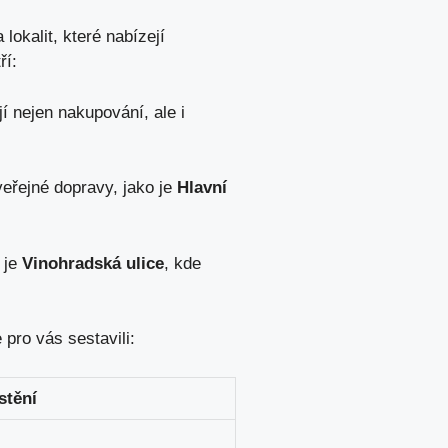
 lokalit, které ⁤nabízejí
ří:
 nejen nakupování, ale i
veřejné dopravy, jako je
Hlavní
 je
Vinohradská ulice
,‍ kde
ro ‍vás sestavili:
stění