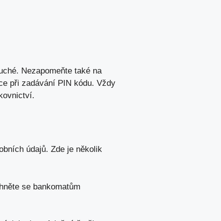
oduché. Nezapomeňte také na
ice při zadávání PIN kódu. ‍Vždy
ovnictví.
bních údajů. Zde ⁢je několik
Vyhněte se bankomatům