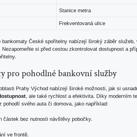
Stanice metra
Frekventovaná ulice
e bankomaty​ České spořitelny nabízejí široký záběr služeb,
nky. Nezapomeňte si před ⁤cestou zkontrolovat dostupnost a př
itelny.
y pro pohodlné‍ bankovní ⁤služby
lasti Prahy Východ ⁤nabízejí široké možnosti, jak si usnadn
dostupnost
, ale také rychlost a efektivita. Díky moderním 
 pohodlí svého auta či domova,⁤ jako například:
 částek bez nutnosti návštěvy pobočky.
ní ve frontě.