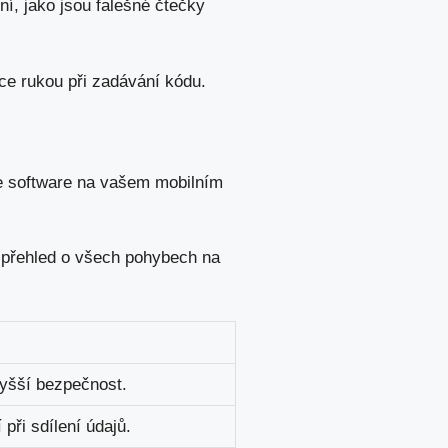
ní, jako jsou falešné čtečky
ce rukou při zadávání kódu.
jte software na vašem mobilním
 přehled o
všech pohybech na
yšší bezpečnost.
při sdílení údajů.