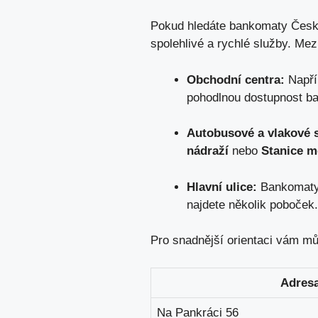
Pokud hledáte bankomaty České 
spolehlivé a rychlé služby. Me
Obchodní centra:
Napřík
pohodlnou dostupnost⁢ b
Autobusové a vlakové ‌
nádraží
nebo⁢
Stanice m
Hlavní ulice:
Bankomaty j
najdete několik poboček.
Pro snadnější orientaci‍ vám mů
Adres
Na Pankráci 56