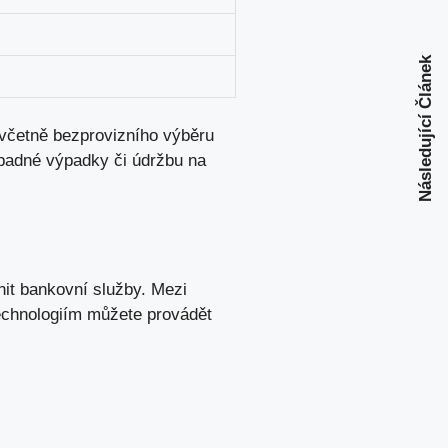
Následující Článek
⁣ včetně bezprovizního výběru
ípadné výpadky či⁤ údržbu na
it bankovní služby. Mezi⁣
technologiím můžete provádět