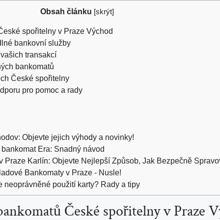
Obsah článku
[
skrýt
]
 České spořitelny v Praze Východ
né‍ bankovní ⁤služby
vašich ⁣transakcí
zných bankomatů
ch České ‍spořitelny
odporu pro pomoc a rady
dov: Objevte jejich výhody a novinky!
es bankomat Era: Snadný návod
 Praze Karlín: Objevte Nejlepší Způsob, Jak Bezpečně Spravov
ladové Bankomaty v Praze - Nusle!
e neoprávněné použití karty? Rady a tipy
y bankomatů České spořitelny v Praze 