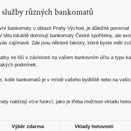
⁢ služby různých bankomatů
ní bankomaty v ⁤oblasti Prahy Východ, je důležité porovnat 
 této lokalitě dominují bankomaty České spořitelny, ale⁢ exi
ás zajímavé. Zde jsou některé faktory, které byste měli ‌zvá
tky se liší v závislosti na⁣ vašem ‌bankovním účtu a typu kar
akých⁢ podmínek.
e, kolik bankomatů je v místě vašeho ‍bydliště ​nebo na vašic
y nabízejí ⁤více‌ funkcí, jako je třeba možnost vkladu hoto
Výběr zdarma
Vklady hotovosti