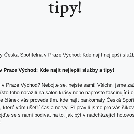
tipy!
 Česká Spořitelna v Praze Východ: Kde najít nejlepší služb
Praze Východ: ⁤Kde najít nejlepší služby a ⁢tipy!
 ​v Praze Východ? Nebojte se, nejste sami!​ Všichni jsme zaž
místo toho narazili ⁣na salon krásy nebo‌ naprosto fascinující
hle článek ⁣vás provede tím, kde najít bankomaty Česká Spoři
, které⁤ vám ušetří čas a nervy. Připravili jsme pro vás šikov
jďte se s námi podívat na‌ to, jak⁣ být v nadcházející hotovos
!