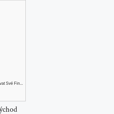
at Své Fin...
Východ