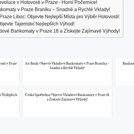
luce v Hotovosti v Praze - Horní Počernice!
nkomaty v Praze Braníku – Snadné a Rychlé Vklady!
raze Liboc: Objevte Nejlepší Místa pro Výběr Hotovosti!
jevte Tajemství Nejlepších Výhod!
adové Bankomaty v Praze 18 a Získejte Zajímavé Výhody!
sti v Praze
Air Bank: Objevte Vkladové Bankomaty v Praze Braníku –
Bankoma
Snadné a Rychlé Vklady!
í Nejlepších
Česká Spořitelna: Objevte Vkladové Bankomaty v Praze 18
a Získejte Zajímavé Výhody!