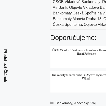
ČSOB Vkladové Bankomaty: Revo
Air Bank: Objevte Vkladové Ba
Bankomaty Česká Spořitelna v P
Bankomaty Moneta Praha 13: Ob
Česká Spořitelna: Objevte Vkl
Doporučujeme:
ČSOB Vkladové Bankomaty: Revoluce v Hotovo
Předchozí Článek
- Horní Počernice!
Bankomaty Moneta Praha 13: Objevte Tajemstv
Výhod!
Rubriky
Bankomaty
,
Jihočeský Kraj