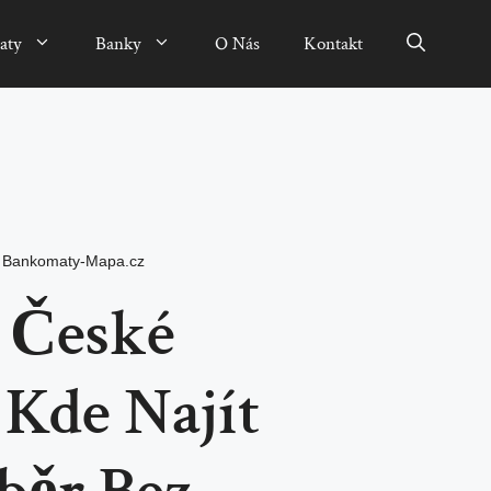
aty
Banky
O Nás
Kontakt
:
Bankomaty-Mapa.cz
 České
 Kde Najít