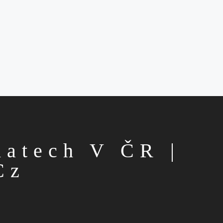
matech V ČR |
cz