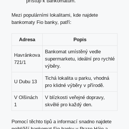
přístup k bankomatům.
Mezi populárními lokalitami, kde najdete
bankomaty ⁣Fio ‌banky, patří:
Adresa
Popis
Bankomat umístěný vedle
Havránkova
‍supermarketu,⁣
ideální pro ⁢rychlé
721/1
výběry
.
Tichá lokalita u parku, vhodná
U Dubu 13
pro⁤ klidné výběry v ⁢přírodě.
V Olšinách
V blízkosti veřejné dopravy,
1
skvělé pro⁢ každý den.
Pomocí těchto tipů a ​informací⁣ snadno najdete
nejbližší bankomat⁣ Fio banky v Praze Háje a