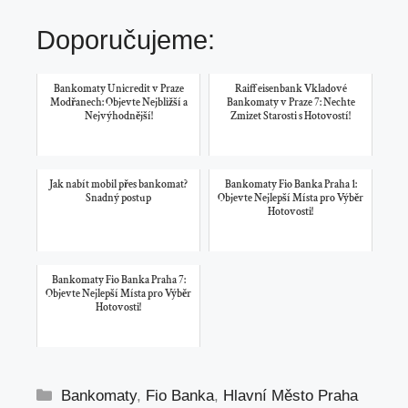
Doporučujeme:
Bankomaty Unicredit v Praze
Raiffeisenbank Vkladové
Modřanech: Objevte Nejbližší a
Bankomaty v Praze 7: Nechte
Nejvýhodnější!
Zmizet Starosti s Hotovostí!
Jak nabít mobil přes bankomat?
Bankomaty Fio Banka Praha 1:
Snadný postup
Objevte Nejlepší Místa pro Výběr
Hotovosti!
Bankomaty Fio Banka Praha 7:
Objevte Nejlepší Místa pro Výběr
Hotovosti!
Rubriky
Bankomaty
,
Fio Banka
,
Hlavní Město Praha