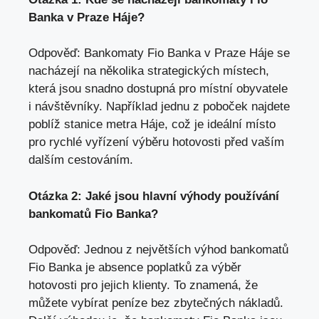
Banka ‍v Praze Háje?
Odpověď: Bankomaty Fio Banka v Praze Háje se
nacházejí​ na několika strategických místech,
⁢která jsou snadno dostupná⁢ pro místní‌ obyvatele
i návštěvníky. Například jednu z poboček najdete
poblíž stanice ‍metra⁣ Háje, což je​ ideální místo⁣
pro rychlé ⁤vyřízení výběru hotovosti před⁢ vaším
dalším cestováním.
Otázka 2: Jaké jsou hlavní ‌výhody používání
‌bankomatů Fio Banka?
Odpověď: Jednou ⁢z největších výhod bankomatů
Fio⁣ Banka je ⁣absence poplatků za výběr
hotovosti ​pro jejich‌ klienty. ‌To znamená, že
‌můžete ⁤vybírat peníze bez zbytečných nákladů.