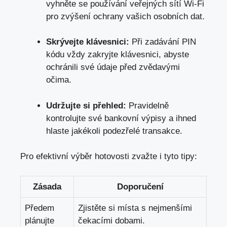
vyhněte ‌se ⁢používání veřejných sítí Wi-Fi
pro ⁣zvýšení ochrany⁣ vašich ‍osobních dat.
Skrývejte⁣ klávesnici:
Při zadávání PIN
kódu vždy zakryjte klávesnici, abyste
ochránili své údaje před ​zvědavými
očima.
Udržujte ⁣si ⁣přehled:
Pravidelně
kontrolujte‍ své bankovní výpisy a ‌
ihned
hlaste jakékoli podezřelé transakce
.
Pro efektivní výběr hotovosti zvažte i tyto tipy:
Zásada
Doporučení
Předem
Zjistěte si místa ⁤s nejmenšími
plánujte
⁢čekacími⁣ dobami.