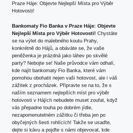
Praze Háje: Objevte Nejlepší Místa pro Výběr
Hotovosti!
Bankomaty Fio Banka⁣ v Praze Háje: Objevte
Nejlepší ​Místa pro Výběr Hotovosti!
Chystáte
se na výlet do malebného koutu ⁤Prahy,
konkrétně do‍ Hájů, a obáváte se, že vaše
peněženka je prázdná jako láhev po skvělé
party? Nebojte ⁤se!⁢ Naše průvodce vám odhalí,
kde najít bankomaty Fio​ Banka, které vám ​
pomohou obohatit nejen vaši hotovost, ale i váš
zážitek z ‌procházek. Připravte ‍se na to,‍ že s
naším seznamem nejlepších míst ⁣pro výběr
hotovosti v Hájích ​nebudete muset zoufat,⁤ když
vás přepadne touha po dobrém jídle,
nezapomenutelném ⁢zážitku či ⁣třeba jen po⁤
obyčejných šesti rohlících! Takže ​se usaďte,
dejte si ⁢kávu a pojďte s námi objevovat,⁢ kde