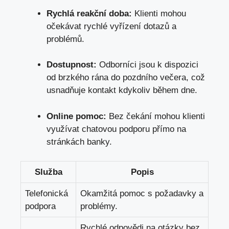
Rychlá reakční⁢ doba:
‌Klienti mohou
‌očekávat ⁤rychlé vyřízení⁣ dotazů a
problémů.
Dostupnost:
Odborníci jsou k dispozici
od ⁣brzkého ​rána do⁣ pozdního večera, což
usnadňuje kontakt‍ kdykoliv během dne.
Online pomoc:
Bez čekání mohou klienti
využívat chatovou podporu‌ přímo na‍
stránkách banky.
Služba
Popis
Telefonická
Okamžitá ‍pomoc s požadavky a⁤
‌podpora
problémy.
Rychlé odpovědi na otázky bez⁣