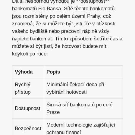
Další nespornou výhodou je ‍**dostupnost**
bankomatů ⁢Fio Banka. Sítě těchto bankomatů
jsou ​rozmístěny po ​celém⁢ území Prahy, což
znamená, že si můžete být jisti, že v blízkosti
vašeho bydliště nebo pracovní náplně vždy
najdete‌ bankomat. Tímto způsobem šetříte čas a
můžete⁢ si ⁤být jisti, že hotovost budete ⁢mít
kdykoli po ⁢ruce.
Výhoda
Popis
Rychlý‌
Minimální čekací doba​ při
přístup
vybírání hotovosti
Široká síť bankomatů po celé
Dostupnost
Praze
Moderní ⁣technologie zajišťující
Bezpečnost
ochranu financí