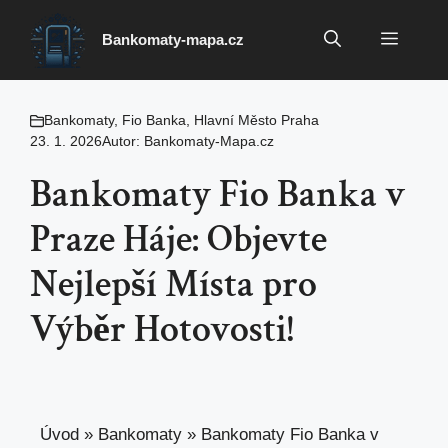
Přeskočit
na
Menu
Bankomaty-mapa.cz
obsah
Bankomaty
,
Fio Banka
,
Hlavní Město Praha
23. 1. 2026
Autor:
Bankomaty-Mapa.cz
Bankomaty Fio Banka v
Praze Háje: Objevte
Nejlepší Místa pro
Výběr Hotovosti!
Úvod
»
Bankomaty
»
Bankomaty Fio Banka v