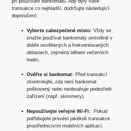
při používání bankomatů.⁤ Aby byly vaše
transakce‌ co nejhladší, dodržujte‌ následující
doporučení:
Vyberte ⁢zabezpečené místo:
Vždy se
snažte používat bankomaty umístěné v
dobře osvětlených a frekventovaných
oblastech,​ zejména⁢ během večerních‌
hodin.
Ověřte‌ si bankomat:
Před⁣ transakcí‌
zkontrolujte, ‌zda není bankomat
poškozený nebo neobsahuje podezřelé
zařízení (např. skimmery).
Nepoužívejte veřejné Wi-Fi:
‌ Pokud
⁢potřebujete provést jakékoli transakce
prostřednictvím‍ mobilních aplikací,⁤