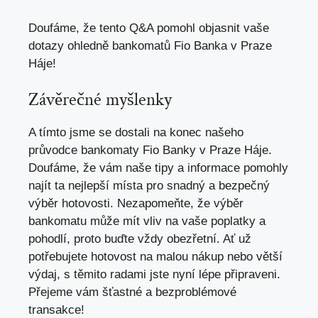
Doufáme, že tento Q&A⁢ pomohl objasnit vaše
dotazy ohledně⁢ bankomatů Fio Banka v Praze
Háje!
Závěrečné myšlenky
A⁤ tímto ‍jsme se ⁤dostali na konec našeho
průvodce bankomaty ‌Fio Banky v Praze‍ Háje.
Doufáme, že vám⁣ naše ‍tipy a informace pomohly
‌najít‌ ta nejlepší místa pro snadný a⁤ bezpečný
výběr⁢ hotovosti. Nezapomeňte, že výběr
bankomatu může mít vliv na vaše poplatky a
pohodlí, proto buďte vždy obezřetní. Ať už
potřebujete hotovost‍ na malou nákup nebo větší
výdaj, s těmito radami jste nyní⁣ lépe připraveni.
Přejeme vám⁣ šťastné a bezproblémové
transakce!