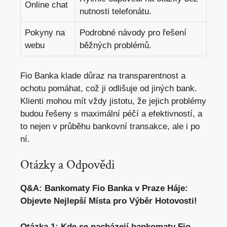
Online chat
nutnosti telefonátu.
Pokyny na
Podrobné‍ návody pro řešení ​
webu
běžných problémů.
Fio Banka klade⁢ důraz na transparentnost ⁢a
ochotu pomáhat, ⁢což ji odlišuje ⁢od jiných bank.
Klienti mohou‌ mít ‍vždy jistotu, že⁢ jejich problémy‍
budou řešeny s maximální péčí a efektivností, a
to⁤ nejen‌ v⁢ průběhu bankovní transakce, ⁤ale‍ i​ po
ní.
Otázky a Odpovědi
Q&A: Bankomaty Fio Banka v Praze ​Háje:
Objevte Nejlepší Místa pro Výběr Hotovosti!
Otázka 1: Kde se ‍nacházejí bankomaty Fio