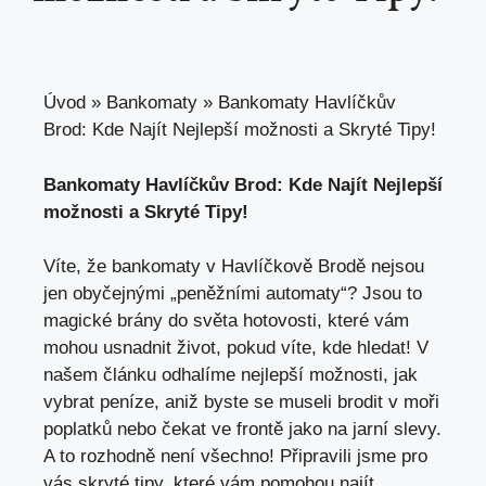
Úvod
»
Bankomaty
»
Bankomaty Havlíčkův
Brod: Kde Najít Nejlepší možnosti a Skryté Tipy!
Bankomaty Havlíčkův Brod: Kde Najít Nejlepší
možnosti a Skryté Tipy!
Víte, že bankomaty v Havlíčkově Brodě nejsou
jen obyčejnými „peněžními automaty“? Jsou to
magické brány do světa hotovosti,
které vám
mohou usnadnit život
, pokud víte, kde hledat! V
našem článku odhalíme nejlepší možnosti, jak
vybrat peníze, aniž byste se museli brodit v moři
poplatků nebo čekat ve frontě jako na jarní slevy.
A to rozhodně není všechno! Připravili jsme pro
vás skryté tipy, které vám pomohou najít