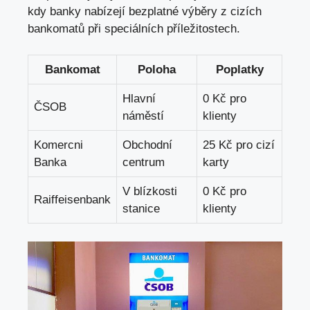
kdy banky nabízejí bezplatné výběry z cizích
bankomatů při speciálních příležitostech.
Bankomat
Poloha
Poplatky
Hlavní
0 Kč pro
ČSOB
náměstí
klienty
Komercni
Obchodní
25 Kč pro cizí
Banka
centrum
karty
V blízkosti
0 Kč pro
Raiffeisenbank
stanice
klienty