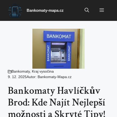
Přeskočit
na
Menu
Bankomaty-mapa.cz
obsah
Bankomaty
,
Kraj vysočina
9. 12. 2025
Autor:
Bankomaty-Mapa.cz
Bankomaty Havlíčkův
Brod: Kde Najít Nejlepší
možnosti a Skryté Tipy!