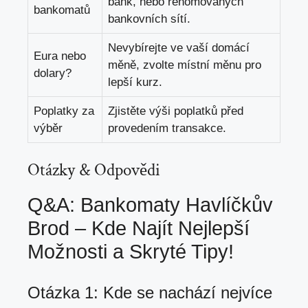
bank, nebo renomovaných
bankomatů
bankovních sítí.
Nevybírejte ve vaší domácí
Eura nebo
měně, zvolte místní měnu pro
dolary?
lepší kurz.
Poplatky za
Zjistěte výši poplatků před
výběr
provedením transakce.
Otázky & Odpovědi
Q&A: Bankomaty Havlíčkův
Brod – Kde Najít Nejlepší
Možnosti a Skryté Tipy!
Otázka 1: Kde se nachází nejvíce