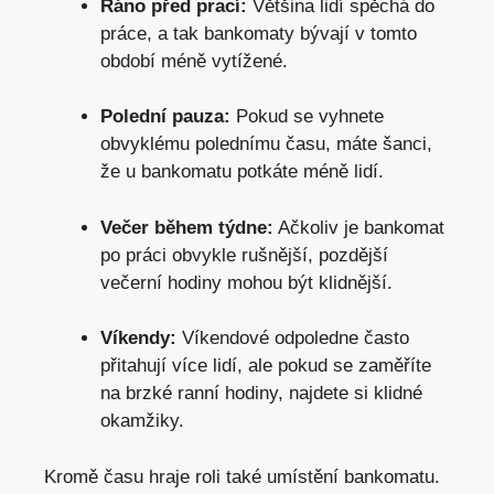
Ráno před prací:
Většina lidí spěchá do
práce, a tak bankomaty bývají v tomto
období méně vytížené.
Polední pauza:
Pokud se vyhnete
obvyklému polednímu času, máte šanci,
že u bankomatu potkáte méně lidí.
Večer během týdne:
Ačkoliv je bankomat
po práci obvykle rušnější, pozdější
večerní hodiny mohou být klidnější.
Víkendy:
Víkendové odpoledne často
přitahují více lidí, ale pokud se zaměříte
na brzké ranní hodiny, najdete si klidné
okamžiky.
Kromě času hraje roli také umístění bankomatu.