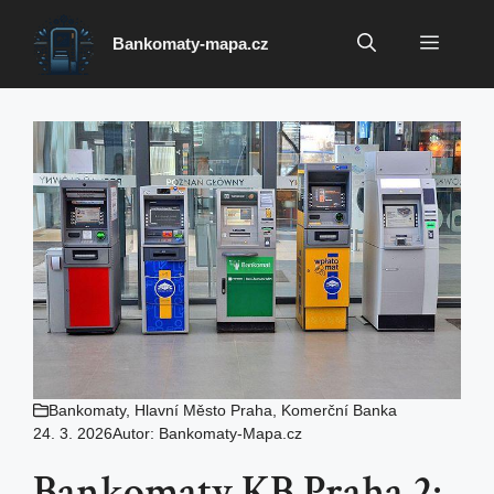
Přeskočit
na
Menu
Bankomaty-mapa.cz
obsah
Bankomaty
,
Hlavní Město Praha
,
Komerční Banka
24. 3. 2026
Autor:
Bankomaty-Mapa.cz
Bankomaty KB Praha 2: