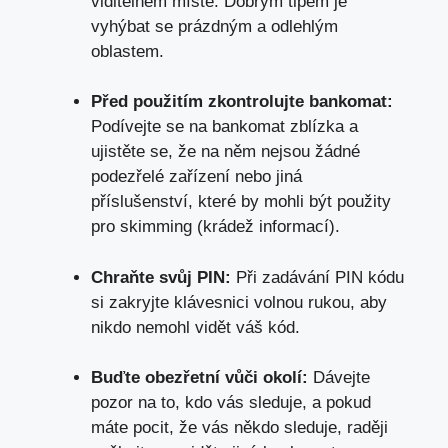
viditelném místě. Dobrým tipem je
vyhýbat se prázdným a odlehlým
oblastem.
Před použitím zkontrolujte bankomat:
Podívejte se na bankomat zblízka a
ujistěte se
, že na něm nejsou žádné
podezřelé zařízení nebo jiná
příslušenství, které by mohli být použity
pro skimming (krádež informací).
Chraňte svůj PIN:
Při zadávání PIN kódu
si zakryjte klávesnici volnou rukou, aby
nikdo nemohl vidět váš kód.
Buďte obezřetní vůči okolí:
Dávejte
pozor na to, kdo vás sleduje, a pokud
máte pocit, že vás někdo sleduje, raději