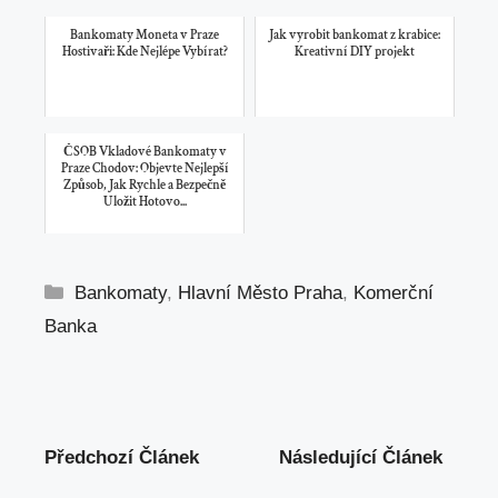
Bankomaty Moneta v Praze
Jak vyrobit bankomat z krabice:
Hostivaři: Kde Nejlépe Vybírat?
Kreativní DIY projekt
ČSOB Vkladové Bankomaty v
Praze Chodov: Objevte Nejlepší
Způsob, Jak Rychle a Bezpečně
Uložit Hotovo...
Rubriky
Bankomaty
,
Hlavní Město Praha
,
Komerční
Banka
Předchozí Článek
Následující Článek