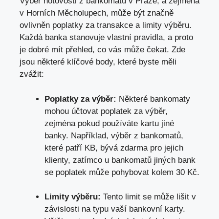
Výběr hotovosti z bankomatů v Praze, a zejména
v Horních Měcholupech, může být značně
ovlivněn poplatky za transakce a limity výběru.
Každá banka stanovuje vlastní pravidla, a proto
je dobré mít přehled, co vás může čekat. Zde
jsou některé klíčové body, které byste měli
zvážit:
Poplatky za výběr:
Některé bankomaty
mohou účtovat poplatek za výběr,
zejména pokud používáte kartu jiné
banky. Například, výběr z bankomatů,
které patří KB, bývá zdarma pro jejich
klienty, zatímco u bankomatů jiných bank
se poplatek může pohybovat kolem 30 Kč.
Limity výběru:
Tento limit se může lišit v
závislosti na typu vaší bankovní karty
.