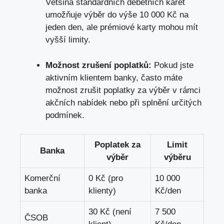
Většina standardních debetních karet
umožňuje výběr do výše 10 000 Kč na
jeden den, ale prémiové karty mohou mít
vyšší limity.
Možnost zrušení poplatků:
Pokud jste
aktivním klientem banky, často máte
možnost zrušit poplatky za výběr v rámci
akčních nabídek nebo při splnění určitých
podmínek.
Poplatek za
Limit
Banka
výběr
výběru
Komerční
0 Kč (pro
10 000
banka
klienty)
Kč/den
30 Kč (není
7 500
ČSOB