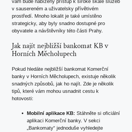
vám bude nabízený přístup k široké škále služeb
v sausereném a uživatelsky přívětivém
prostředí. Mnoho lokalit je také umístěno
strategicky,
aby byly snadno dostupné pro
obyvatele
a návštěvníky této části Prahy.
Jak najít nejbližší bankomat KB v
Horních Měcholupech
Pokud hledáte nejbližší bankomat Komerční
banky v Horních Měcholupech, existuje několik
snadných způsobů, jak ho najít. Zde je několik
tipů, které vám mohou usnadnit cestu k
hotovosti:
Mobilní aplikace KB:
Stáhněte si oficiální
aplikaci Komerční banky. V sekci
„Bankomaty“ jednoduše vyhledejte