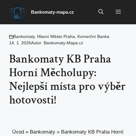
Přeskočit
na
Menu
Bankomaty-mapa.cz
obsah
Bankomaty
,
Hlavní Město Praha
,
Komerční Banka
14. 1. 2026
Autor:
Bankomaty-Mapa.cz
Bankomaty KB Praha
Horní Měcholupy:
Nejlepší místa pro výběr
hotovosti!
Úvod
»
Bankomaty
»
Bankomaty KB Praha Horní