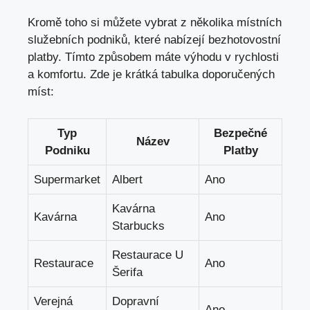
Kromě toho si můžete vybrat z několika místních
služebních podniků, které nabízejí bezhotovostní
platby. Tímto způsobem máte výhodu v rychlosti
a komfortu. Zde je krátká tabulka doporučených
míst:
Typ
Bezpečné
Název
Podniku
Platby
Supermarket
Albert
Ano
Kavárna
Kavárna
Ano
Starbucks
Restaurace U
Restaurace
Ano
Šerifa
Verejná
Dopravní
Ano