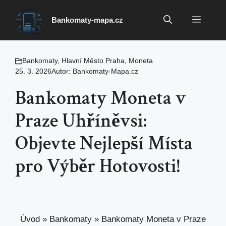
Přeskočit
na
Menu
Bankomaty-mapa.cz
obsah
Bankomaty
,
Hlavní Město Praha
,
Moneta
25. 3. 2026
Autor:
Bankomaty-Mapa.cz
Bankomaty Moneta v
Praze Uhříněvsi:
Objevte Nejlepší Místa
pro Výběr Hotovosti!
Úvod
»
Bankomaty
»
Bankomaty Moneta v Praze