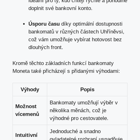
ideální pro ty, kdo chtějí rychle a pohodlně
doplnit své bankovní konto.
Úsporu času
díky optimální dostupnosti
bankomatů v různých částech Uhříněvsi,
což vám umožňuje vybírat hotovost bez
dlouhých front.
Kromě těchto základních funkcí bankomaty
Moneta také přicházejí s přidanými výhodami:
Výhody
Popis
Bankomaty umožňují výběr v
Možnost
několika měnách, což je
vícemenů
výhodné pro cestovatele.
Jednoduché a snadno
Intuitivní
ovladatelné rozhraní usnadňuje