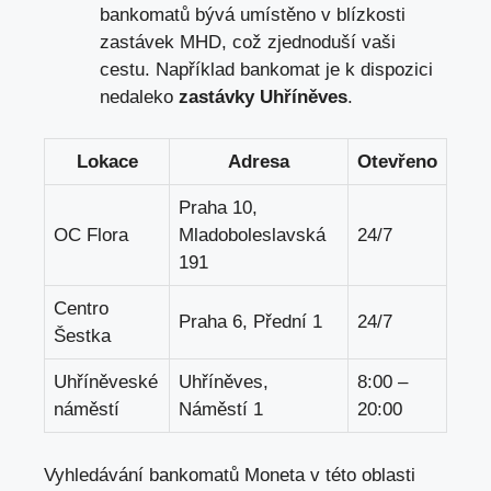
bankomatů bývá umístěno v blízkosti
zastávek MHD, což zjednoduší vaši
cestu. Například bankomat je k dispozici
nedaleko
zastávky Uhříněves
.
Lokace
Adresa
Otevřeno
Praha 10,
OC Flora
Mladoboleslavská
24/7
191
Centro
Praha 6, Přední 1
24/7
Šestka
Uhříněveské
Uhříněves,
8:00 –
náměstí
Náměstí 1
20:00
Vyhledávání bankomatů Moneta v této oblasti