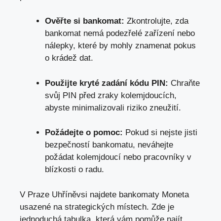
Ověřte si bankomat:
Zkontrolujte, zda
bankomat nemá podezřelé zařízení nebo
nálepky, které by mohly znamenat pokus
o krádež dat.
Použijte kryté zadání kódu PIN:
Chraňte
svůj PIN před zraky kolemjdoucích,
abyste minimalizovali riziko zneužití.
Požádejte o pomoc:
Pokud si nejste jisti
bezpečností bankomatu, neváhejte
požádat kolemjdoucí nebo pracovníky v
blízkosti o radu.
V Praze Uhříněvsi najdete bankomaty Moneta
usazené na strategických místech. Zde je
jednoduchá tabulka, která vám pomůže najít