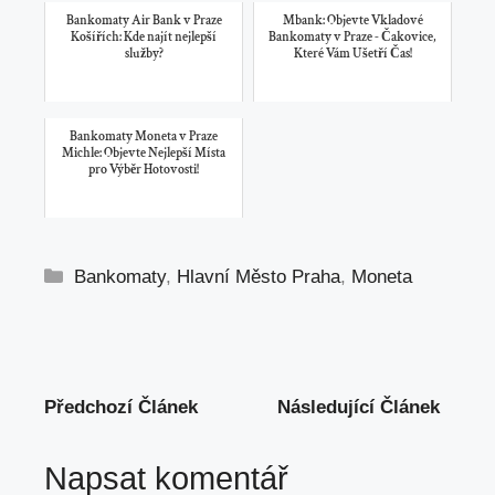
Bankomaty Air Bank v Praze
Mbank: Objevte Vkladové
Košířích: Kde najít nejlepší
Bankomaty v Praze - Čakovice,
služby?
Které Vám Ušetří Čas!
Bankomaty Moneta v Praze
Michle: Objevte Nejlepší Místa
pro Výběr Hotovosti!
Rubriky
Bankomaty
,
Hlavní Město Praha
,
Moneta
Předchozí Článek
Následující Článek
Napsat komentář