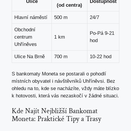
Ulice
Dostupnost
(od centra)
Hlavní náměstí
500 m
24/7
Obchodní
Po-Pá 9-21
centrum
1 km
hod
Uhříněves
Ulice Na Brně
700 m
10-22 hod
S bankomaty Moneta se postarali o pohodlí
místních obyvatel i návštěvníků Uhříněvsi. Bez
ohledu na to, kde se nacházíte, vždy máte blízko
k hotovosti, která vás nezaskočí v žádné situaci.
Kde Najít Nejbližší Bankomat
Moneta: Praktické Tipy a Trasy