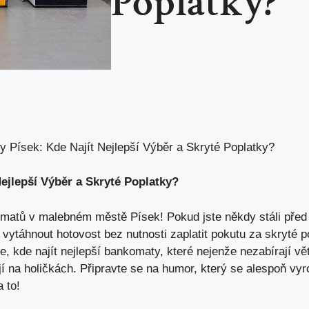
Poplatky?
 Písek: Kde Najít Nejlepší Výběr a Skryté Poplatky?
ejlepší Výběr a Skryté Poplatky?
komatů v malebném městě Písek! Pokud jste někdy stáli pře
vytáhnout hotovost bez nutnosti zaplatit pokutu za skryté p
že,
kde najít nejlepší bankomaty
, které nejenže nezabírají v
jí na holičkách. Připravte se na humor, který se alespoň v
 to!