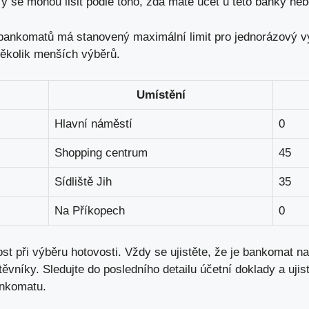
Ty se mohou lišit podle toho, zda máte účet u této banky neb
bankomatů má stanovený maximální limit pro jednorázový vý
několik menších výběrů.
Umístění
Hlavní náměstí
0
Shopping centrum
45
Sídliště Jih
35
Na Příkopech
0
 při výběru hotovosti. Vždy se ujistěte, že je bankomat n
ěvníky. Sledujte do posledního detailu účetní doklady a ujis
ankomatu.