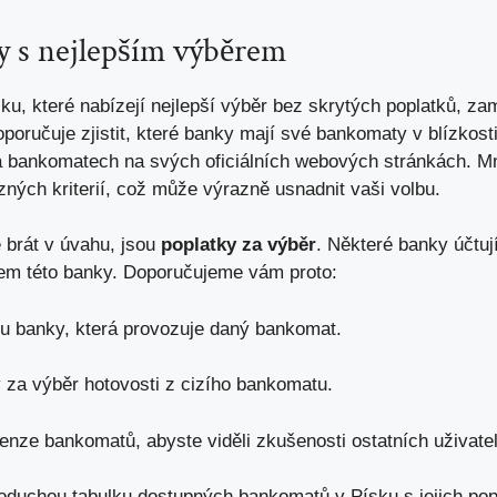
y s nejlepším výběrem
u, které nabízejí nejlepší výběr bez skrytých poplatků, zam
poručuje zjistit,
které banky mají své bankomaty
v blízkost
 bankomatech na svých oficiálních webových stránkách. M
ných kriterií, což může výrazně usnadnit vaši volbu.
é brát v úvahu, jsou
poplatky za výběr
. Některé banky účtuj
tem této banky. Doporučujeme vám proto:
 u banky, která provozuje daný bankomat.
y za výběr
hotovosti z cizího bankomatu.
enze bankomatů, abyste viděli zkušenosti ostatních uživatel
oduchou tabulku dostupných bankomatů v Písku s jejich pop