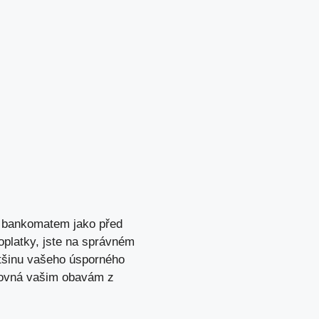
d bankomatem jako před
oplatky, jste na správném
ětšinu vašeho úsporného
yrovná vašim obavám z