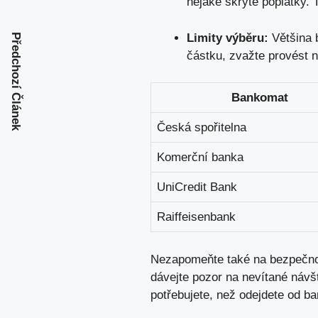
nějaké skryté poplatky. 
Limity výběru:
Většina 
Předchozí Článek
částku, zvažte provést 
Bankomat
Česká spořitelna
Komerční banka
UniCredit Bank
Raiffeisenbank
Nezapomeňte také na bezpečnost
dávejte pozor na nevítané návšt
potřebujete, než odejdete od b