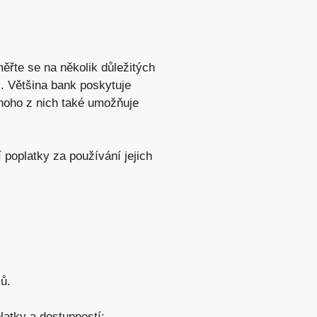
ěřte se na několik důležitých
i. Většina bank poskytuje
noho z nich také umožňuje
í poplatky za používání jejich
ů.
latky a dostupností: