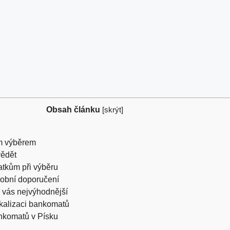
Obsah článku
[
skrýt
]
ím výběrem
vědět
atkům při výběru
sobní doporučení
ro vás nejvýhodnější
lokalizaci bankomatů
nkomatů v Písku