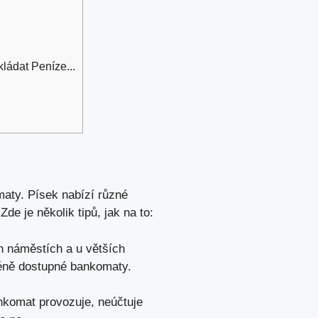
ládat Peníze...
maty. Písek nabízí různé
de je několik tipů, jak na to:
h náměstích a u větších
méně dostupné bankomaty.
nkomat provozuje, neúčtuje