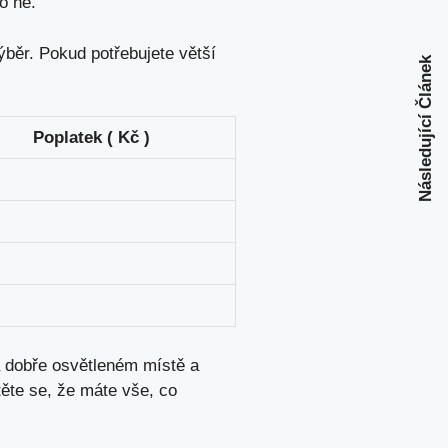
o ne.
běr. Pokud potřebujete větší
Následující Článek
Poplatek ( Kč )
a dobře osvětleném místě a
těte se, že máte vše, co