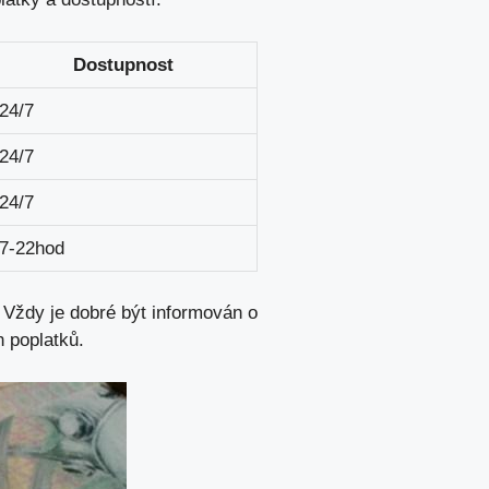
Dostupnost
24/7
24/7
24/7
7-22hod
 Vždy je dobré být informován o
 poplatků.