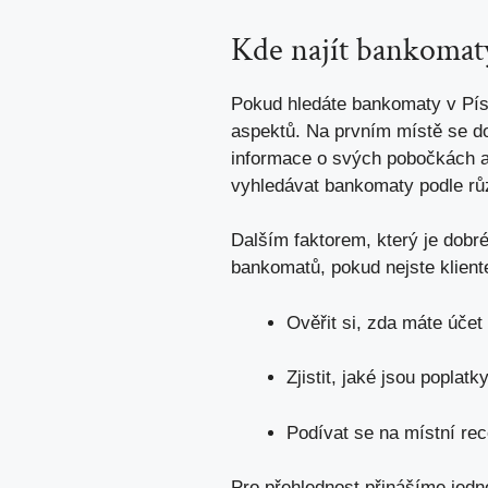
Kde najít bankomat
Pokud hledáte bankomaty v Písk
aspektů. Na prvním místě se do
informace o svých pobočkách a
vyhledávat bankomaty podle růz
Dalším faktorem, který je dobr
bankomatů, pokud nejste klien
Ověřit si, zda máte účet
Zjistit,
jaké
jsou poplatk
Podívat se na místní rec
Pro přehlednost přinášíme jedn