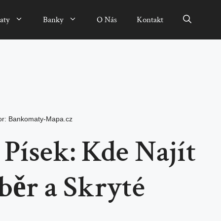
aty
Banky
O Nás
Kontakt
or:
Bankomaty-Mapa.cz
Písek: Kde Najít
běr a Skryté