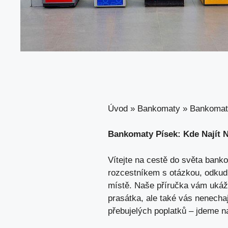
Úvod
»
Bankomaty
»
Bankomaty
Bankomaty Písek: Kde Najít N
Vítejte na cestě do světa ban
rozcestníkem s otázkou, odkud 
místě. Naše příručka vám uká
prasátka, ale také vás nenecha
přebujelých poplatků – jdeme na