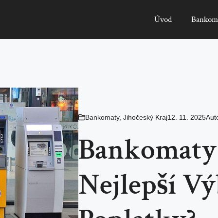
Úvod
Bankom
Bankomaty
,
Jihočeský Kraj
12. 11. 2025
Aut
Bankomaty 
Nejlepší Vý