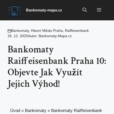
Přeskočit
na
Menu
Bankomaty-mapa.cz
obsah
Bankomaty
,
Hlavní Město Praha
,
Raiffeisenbank
25. 12. 2025
Autor:
Bankomaty-Mapa.cz
Bankomaty
Raiffeisenbank Praha 10:
Objevte Jak Využít
Jejich Výhod!
Úvod
»
Bankomaty
»
Bankomaty Raiffeisenbank