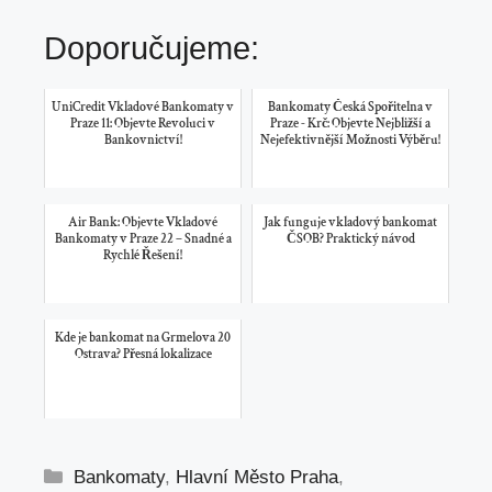
Doporučujeme:
UniCredit Vkladové Bankomaty v
Bankomaty Česká Spořitelna v
Praze 11: Objevte Revoluci v
Praze - Krč: Objevte Nejbližší a
Bankovnictví!
Nejefektivnější Možnosti Výběru!
Air Bank: Objevte Vkladové
Jak funguje vkladový bankomat
Bankomaty v Praze 22 – Snadné a
ČSOB? Praktický návod
Rychlé Řešení!
Kde je bankomat na Grmelova 20
Ostrava? Přesná lokalizace
Rubriky
Bankomaty
,
Hlavní Město Praha
,