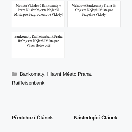
Moneta Vkladové Bankomaty v
Vkladové Bankomaty Praha 13:
Praze Nusle: Objevte Nejlepší
Objevte Nejlepší Místa pro
Místa pro Bezproblémové Vklady!
Bezpečné Vklady!
Bankomaty Raiffeisenbank Praha
11: Objevte Nejlepší Místa pro
Výběr Hotovosti!
Rubriky
Bankomaty
,
Hlavní Město Praha
,
Raiffeisenbank
Předchozí Článek
Následující Článek