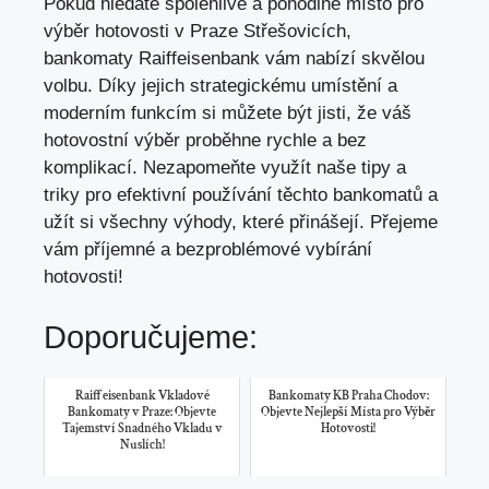
Pokud hledáte spolehlivé a pohodlné místo pro
výběr hotovosti v Praze Střešovicích,
bankomaty Raiffeisenbank vám nabízí skvělou
volbu. Díky jejich strategickému umístění a
moderním funkcím si můžete být jisti, že váš
hotovostní výběr proběhne rychle a bez
komplikací. Nezapomeňte využít naše tipy a
triky pro efektivní používání těchto bankomatů a
užít si všechny výhody, které přinášejí. Přejeme
vám příjemné a bezproblémové vybírání
hotovosti!
Doporučujeme:
Raiffeisenbank Vkladové
Bankomaty KB Praha Chodov:
Bankomaty v Praze: Objevte
Objevte Nejlepší Místa pro Výběr
Tajemství Snadného Vkladu v
Hotovosti!
Nuslích!