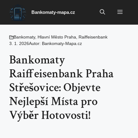
Přeskočit
na
Menu
Bankomaty-mapa.cz
obsah
Bankomaty
,
Hlavní Město Praha
,
Raiffeisenbank
3. 1. 2026
Autor:
Bankomaty-Mapa.cz
Bankomaty
Raiffeisenbank Praha
Střešovice: Objevte
Nejlepší Místa pro
Výběr Hotovosti!