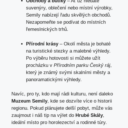
Obchody a butiky
– Ať už hledáte
suvenýry, oblečení nebo místní výrobky,
Semily nabízejí řadu skvělých obchodů.
Nezapomeňte se podívat do místních
řemeslnických trhů.
Přírodní krásy
– Okolí města je bohaté
na turistické stezky a malebné výhledy.
Po výběru hotovosti si můžete užít
procházku v
Přírodním parku Český ráj
,
který je známý svými skalními městy a
panoramatickými výhledy.
Navíc, pro ty, kdo mají rádi kulturu, není daleko
Muzeum Semily
, kde se dozvíte více o historii
regionu. Pokud plánujete delší pobyt, může vás
zaujmout i náš tip na výlet do
Hrubé Skály
,
ideální místo pro horolezectví a rodinné túry.