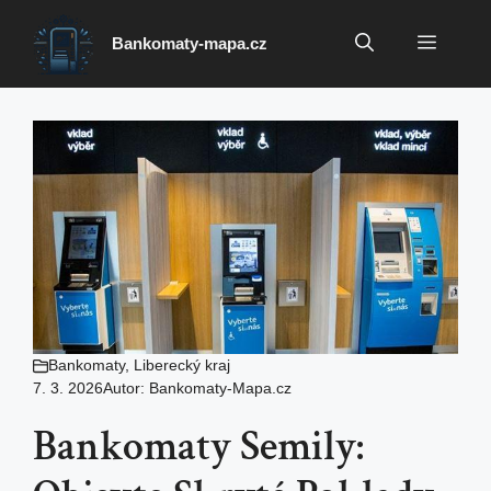
Přeskočit
na
Menu
Bankomaty-mapa.cz
obsah
Bankomaty
,
Liberecký kraj
7. 3. 2026
Autor:
Bankomaty-Mapa.cz
Bankomaty Semily: