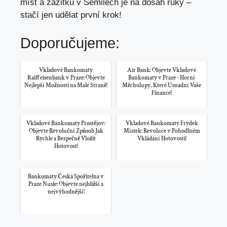
míst a zážitků v Semilech je na dosah ruky –
stačí jen udělat první krok!
Doporučujeme:
Vkladové Bankomaty
Air Bank: Objevte Vkladové
Raiffeisenbank v Praze: Objevte
Bankomaty v Praze - Horní
Nejlepší Možnosti na Malé Straně!
Měcholupy, Které Usnadní Vaše
Finance!
Vkladové Bankomaty Prostějov:
Vkladové Bankomaty Frýdek
Objevte Revoluční Způsob Jak
Místek: Revoluce v Pohodlném
Rychle a Bezpečně Vložit
Vkládání Hotovosti!
Hotovost!
Bankomaty Česká Spořitelna v
Praze Nusle: Objevte nejbližší a
nejvýhodnější!