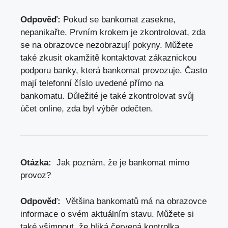
Odpověď:
Pokud ‍se bankomat zasekne,
nepanikařte. Prvním krokem je ⁢zkontrolovat, zda
⁤se na obrazovce nezobrazují pokyny. Můžete
také ⁣zkusit ⁣okamžitě kontaktovat zákaznickou
podporu ‍banky, která bankomat provozuje. ‌Často
mají telefonní číslo​ uvedené přímo na
bankomatu.⁤ Důležité⁢ je také ⁢zkontrolovat svůj
účet⁤ online, zda byl ⁤výběr odečten.
Otázka:
‌ Jak poznám, že je bankomat mimo
provoz?
Odpověď:
⁢ Většina bankomatů‌ má na obrazovce
informace o svém aktuálním stavu. Můžete si
také všimnout, že ‌bliká červená​ kontrolka.