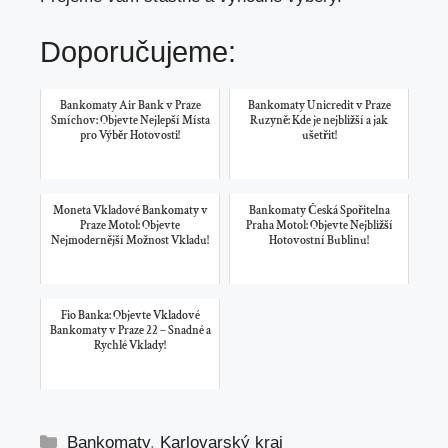
Doporučujeme:
Bankomaty Air Bank v Praze
Bankomaty Unicredit v Praze
Smíchov: Objevte Nejlepší Místa
Ruzyně: Kde je nejbližší a jak
pro Výběr Hotovosti!
ušetřit!
Moneta Vkladové Bankomaty v
Bankomaty Česká Spořitelna
Praze Motol: Objevte
Praha Motol: Objevte Nejbližší
Nejmodernější Možnost Vkladu!
Hotovostní Bublinu!
Fio Banka: Objevte Vkladové
Bankomaty v Praze 22 – Snadné a
Rychlé Vklady!
Rubriky
Bankomaty
,
Karlovarský kraj