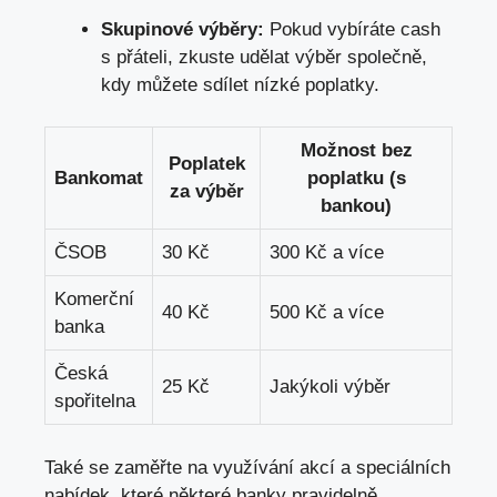
Skupinové výběry:
Pokud vybíráte ⁣cash
s⁢ přáteli,​ zkuste udělat‌ výběr⁤ společně,
kdy můžete sdílet nízké ‍poplatky.
Možnost bez
Poplatek
Bankomat
poplatku‍ (s
za výběr
bankou)
ČSOB
30 ‍Kč
300 Kč a více
Komerční
40 Kč
500 ⁤Kč‌ a ​více
banka
Česká
25 Kč
Jakýkoli výběr
spořitelna
Také se zaměřte na využívání akcí a speciálních⁣
nabídek, které⁣ některé banky pravidelně