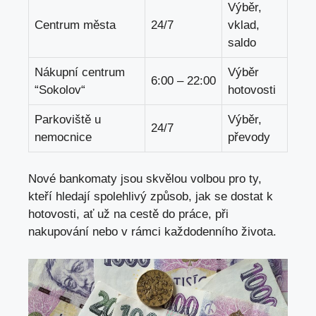
Výběr,
Centrum‌ města
24/7
vklad,
saldo
Nákupní⁤ centrum
Výběr⁤
6:00 – 22:00
‍“Sokolov“
hotovosti
Parkoviště u
Výběr,
24/7
nemocnice
převody
Nové bankomaty jsou skvělou volbou pro ty,​
kteří hledají spolehlivý způsob, jak ⁢se dostat k​
hotovosti, ať už na cestě do práce, ‍při
nakupování nebo v rámci každodenního života.