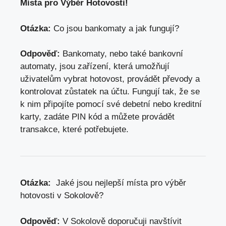
Místa pro Výběr Hotovosti!
Otázka:
​Co jsou bankomaty a ⁣jak fungují?
Odpověď:
Bankomaty, nebo také bankovní
automaty, jsou zařízení, která umožňují
uživatelům vybrat hotovost, provádět​ převody a
kontrolovat zůstatek na účtu
. Fungují tak, že se
k ‌nim ‌připojíte pomocí⁣ své debetní nebo ⁢kreditní
‍karty, zadáte PIN kód a můžete‌ provádět
⁤transakce, ‌které potřebujete.
Otázka:
​ Jaké jsou nejlepší místa pro​ výběr⁣
hotovosti v Sokolově?
Odpověď:
V Sokolově doporučuji navštívit‍