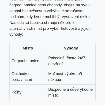
čerpací stanice nebo obchody,
dbejte na svou
osobní bezpečnost
a vyhýbejte se rušným ​
hodinám, kdy byste mohli ⁢být ⁢vystaveni ‍riziku.
Následující tabulka shrnuje ⁤některé z
alternativních míst pro⁣ výběr hotovosti a jejich
⁤výhody:
Místo
Výhody
Pohodlné,⁤ často 24/7
Čerpací stanice
otevřené
Obchody s
Možnost výběru při
potravinami
nákupu
Bezpečné a důvěryhodné
Pošty
místo