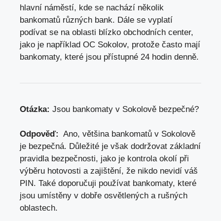
hlavní ⁣náměstí, kde se nachází ⁢několik
⁤bankomatů ‍různých​ bank.​ Dále se vyplatí
podívat se na oblasti blízko obchodních center, ​
jako je například OC Sokolov, protože často mají⁢
bankomaty,‌ které jsou přístupné 24 hodin denně.
Otázka:
Jsou bankomaty⁤ v Sokolově ⁤bezpečné?
Odpověď:
​ Ano, ‌většina bankomatů ​v Sokolově
je ​bezpečná. Důležité je ⁣však dodržovat základní
⁣pravidla ‌bezpečnosti, ⁤
jako je kontrola okolí při
výběru hotovosti
‌a zajištění, že ⁢nikdo ‌nevidí ⁤váš
PIN. ⁢Také ‌doporučuji používat bankomaty, které
jsou​ umístěny v dobře ⁢osvětlených a rušných
oblastech.