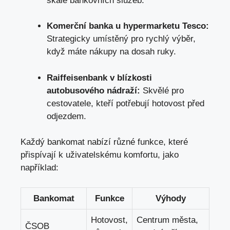
škále ⁤bankovních služeb.
Komerční‍ banka‍ u​ hypermarketu Tesco:
Strategicky umístěný pro rychlý výběr,
když máte ‍nákupy ⁢na dosah ruky.
Raiffeisenbank v blízkosti‌
autobusového nádraží:
Skvělé pro
‌cestovatele, kteří ​potřebují hotovost před
odjezdem.
Každý bankomat ​nabízí ⁤různé funkce, které
přispívají k uživatelskému komfortu, ‌jako⁤
například:
Bankomat
Funkce
Výhody
Hotovost,
Centrum města,
ČSOB