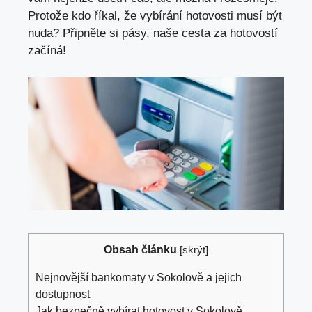
Protože kdo říkal, že vybírání​ hotovosti ‍musí⁤ být
nuda? Připněte​ si pásy, ⁣naše⁤ cesta za hotovostí
začíná!
Obsah článku
[
skrýt
]
Nejnovější⁢ bankomaty​ v Sokolově a jejich
dostupnost
Jak bezpečně vybírat hotovost v Sokolově