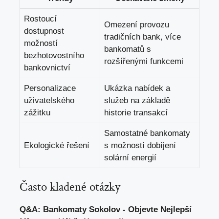
Rostoucí‌
Omezení provozu
dostupnost
tradičních⁤ bank, více
možností‍
bankomatů s
bezhotovostního
rozšířenými ⁤funkcemi
‌bankovnictví
Personalizace
Ukázka nabídek a
uživatelského
služeb na ‌základě
zážitku
historie transakcí
Samostatné bankomaty
Ekologické ⁣řešení
s​ možností dobíjení
solární energií
Často kladené otázky
Q&A:‌ Bankomaty ⁢Sokolov -‍ Objevte Nejlepší