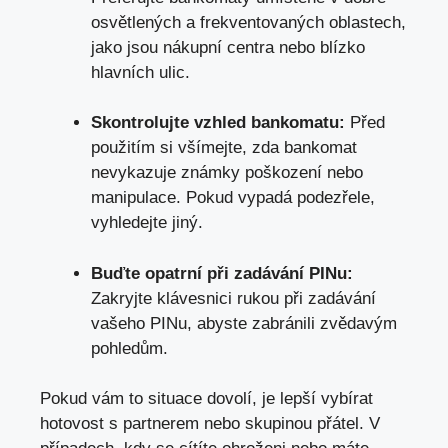
osvětlených a frekventovaných oblastech,
jako⁢ jsou⁤ nákupní centra nebo blízko⁤
hlavních ulic.
Skontrolujte vzhled bankomatu:
Před
⁣použitím si všímejte, ⁢zda bankomat
nevykazuje známky⁤ poškození nebo ​
manipulace. Pokud vypadá ⁣podezřele,
vyhledejte jiný.
Buďte​ opatrní při zadávání PINu:
Zakryjte klávesnici rukou při ‍zadávání
vašeho PINu, abyste zabránili zvědavým
pohledům.
Pokud⁣ vám to situace dovolí, je lepší ‍vybírat
hotovost s‌ partnerem nebo skupinou přátel.‌ V