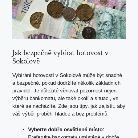
Jak bezpečně vybírat hotovost v
Sokolově
Vybírání hotovosti​ v​ Sokolově může být snadné
a ⁤bezpečné,
pokud dodržíte několik základních
pravidel
.⁤ Je důležité věnovat pozornost nejen
výběru bankomatu, ale‌ také okolí a situaci, ve⁤
které se ⁢nacházíte. ⁤Zde jsou tipy, ‍jak zajistit, aby
⁣váš výběr ⁢proběhl hladce a bez problémů:
Vyberte dobře osvětlené⁢ místo:
Preferujte ‍bankomaty umístěné v ⁢dobře