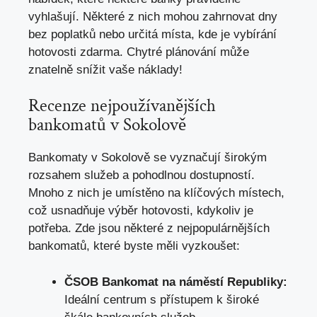
vyhlašují.⁤ Některé z⁤ nich mohou ​zahrnovat ‌dny
bez poplatků ⁢nebo ​určitá místa, ⁣kde je vybírání
⁢hotovosti zdarma. ⁤Chytré plánování může
znatelně⁣ snížit ⁤vaše‍ náklady!
Recenze nejpoužívanějších
bankomatů v​ Sokolově
Bankomaty v ⁤Sokolově‍ se vyznačují širokým
⁣rozsahem služeb a pohodlnou dostupností.
Mnoho z nich je umístěno na klíčových místech,
což usnadňuje ⁢výběr hotovosti, kdykoliv je
potřeba. Zde ‌jsou ⁣některé⁢ z nejpopulárnějších
bankomatů, které ⁣byste⁢ měli vyzkoušet:
ČSOB Bankomat⁤ na náměstí Republiky:
Ideální centrum s přístupem k široké