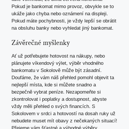
Pokud je⁤ bankomat‍ mimo ‍provoz, obvykle se to
ukáže jako chyba nebo oznámení na displeji.
Pokud máte ‍pochybnosti, je vždy lepší se obrátit
⁢na obsluhu banky nebo vyhledat jiný⁢ bankomat.
Závěrečné myšlenky
Ať už potřebujete hotovost na nákupy,​ nebo​
plánujete víkendový výlet, výběr vhodného
‌bankomatu v Sokolově může být ⁢zásadní.
⁢Doufáme, že ⁢vám náš přehled pomohl ‌objevit ta
nejlepší místa, kde si můžete snadno ‌a
‍bezpečně‌ vybrat peníze. Nezapomeňte si
zkontrolovat i ⁤poplatky‍ a ⁤dostupnost, abyste
vždy měli​ přehled o svých financích. S‌
Sokolovem v srdci ‍a ⁣hotovostí na dosah ruky už
nebudete muset mít obavy z nečekaných situací!
Přejeme vám šťastné a výhodné výběry.