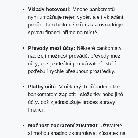
Vklady hotovosti:
Mnoho bankomatů
nyní​ umožňuje nejen výběr, ale ⁢i vkládání
peněz. Tato funkce šetří čas a usnadňuje
správu financí ⁢přímo na místě.
Převody mezi‍ účty:
‍Některé bankomaty
nabízejí možnost provádět převody mezi
⁢účty,​ což je ideální ⁤pro uživatelé, kteří
potřebují rychle přesunout prostředky.
Platby účtů:
⁢V ⁢některých případech lze
bankomatem ⁢zaplatit i složenky nebo jiné
účty,⁤ což zjednodušuje proces správy
financí.
Možnost zobrazení‌ zůstatku:
Uživatelé​
si mohou snadno zkontrolovat zůstatek na