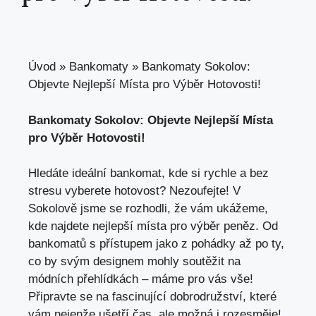
Úvod
»
Bankomaty
»
Bankomaty Sokolov:
Objevte Nejlepší Místa pro Výběr Hotovosti!
Bankomaty Sokolov: Objevte Nejlepší Místa‌
pro Výběr Hotovosti!
Hledáte ideální bankomat, kde si rychle a bez
stresu vyberete ⁣hotovost?⁣ Nezoufejte! V
Sokolově ⁤jsme se ⁣rozhodli, že vám ukážeme,‌
kde ⁤najdete nejlepší místa pro výběr peněz. Od
bankomatů s přístupem jako z pohádky až po ty,
‍co by svým designem mohly soutěžit na
⁣módních přehlídkách – máme ⁣pro vás⁢ vše!
Připravte se na fascinující dobrodružství, které⁣
vám nejenže ušetří ‌čas, ale ​možná⁤ i rozesměje!