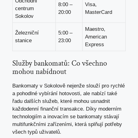
Obchodní‌
8:00 –
Visa,
centrum
20:00
MasterCard
Sokolov
Maestro,
Železniční
5:00⁢ –
American⁢
stanice
23:00
Express
Služby​ bankomatů: ⁢Co všechno
mohou ​nabídnout
Bankomaty v Sokolově nejenže slouží pro rychlé
a pohodlné vybírání⁣ hotovosti, ale‍ nabízí také
řadu dalších služeb, které mohou usnadnit
každodenní⁢ finanční transakce. Díky moderním
technologiím a inovacím se ‍bankomaty stávají
multifunkčními zařízeními, ⁢která splňují potřeby
všech typů ​uživatelů.