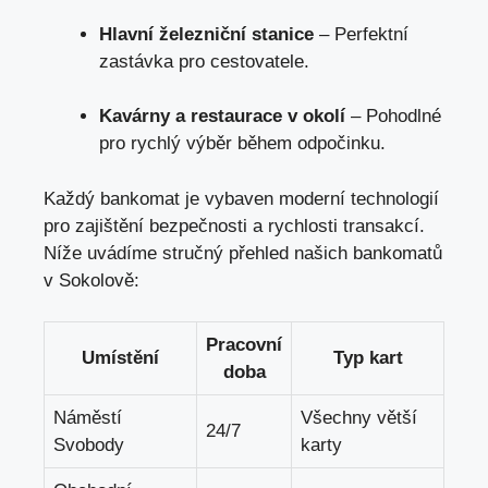
Hlavní železniční stanice
‍– Perfektní⁢
zastávka pro⁣ cestovatele.
Kavárny a restaurace v okolí
– Pohodlné
pro rychlý výběr během odpočinku.
Každý bankomat je vybaven moderní ‍technologií
pro zajištění bezpečnosti a rychlosti transakcí.
Níže​ uvádíme ⁣stručný přehled našich bankomatů
v Sokolově:
Pracovní
Umístění
Typ kart
doba
Náměstí
Všechny větší
24/7
Svobody
karty