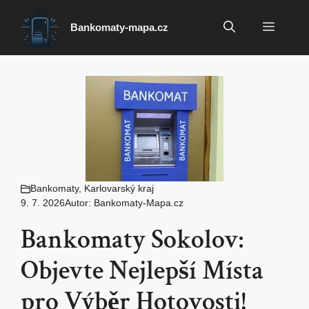
Přeskočit
na
Menu
Bankomaty-mapa.cz
obsah
Bankomaty
,
Karlovarský kraj
9. 7. 2026
Autor:
Bankomaty-Mapa.cz
Bankomaty Sokolov:
Objevte Nejlepší Místa
pro Výběr Hotovosti!