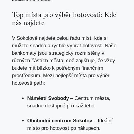
Top ⁤místa pro výběr hotovosti:⁣ Kde
nás najdete
V Sokolově ⁤najdete celou řadu míst, kde si
můžete snadno ⁤a ⁣rychle vybrat hotovost. ⁢Naše
bankomaty ‌jsou strategicky ⁤rozmístěny v⁢
různých částích města, což zajišťuje, že vždy
budete mít ⁣blízko ​k potřebným ⁤finančním
prostředkům.‌ Mezi‌ nejlepší místa pro‌ výběr
hotovosti ‍patří:
Náměstí Svobody
– ⁤Centrum města,
snadno ‌dostupné pro​ každého.
Obchodní centrum Sokolov
– Ideální
místo pro ⁣hotovost po nákupech.