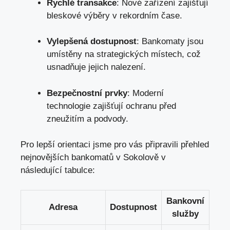
Rychlé transakce
: Nové zařízení zajišťují
bleskové⁢ výběry v rekordním čase.
Vylepšená dostupnost
:⁤ Bankomaty jsou
umístěny na ⁣strategických ⁤místech, což
‍usnadňuje jejich ‌nalezení.
Bezpečnostní prvky
:⁤ Moderní
‌technologie zajišťují ‌ochranu před‍
zneužitím‍ a podvody.
Pro lepší ​orientaci jsme pro vás​ připravili ‌přehled
nejnovějších bankomatů v Sokolově v
následující⁣ tabulce:
Bankovní⁢
Adresa
Dostupnost
služby