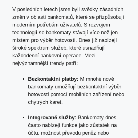
V ⁣posledních letech⁢ jsme byli svědky‌ zásadních
změn‌ v oblasti bankomatů, které se přizpůsobují
⁣moderním potřebám uživatelů. S rozvojem
technologií se bankomaty stávají​ více než jen⁣
místem pro výběr hotovosti.‍ Dnes již nabízejí
⁣široké spektrum služeb, které usnadňují
‌každodenní bankovní ⁢operace. ⁤Mezi
‍nejvýznamnější trendy patří:
Bezkontaktní⁢ platby:
M mnohé‌ nové
⁢bankomaty umožňují bezkontaktní‌ výběr
hotovosti pomocí mobilních zařízení‍ nebo
chytrých karet.
Integrované služby:
Bankomaty dnes
často⁣ nabízejí funkce jako zůstatek na
účtu, možnost převodu peněz⁤ nebo