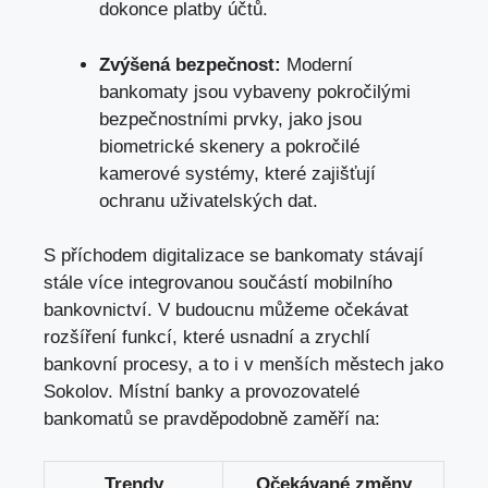
dokonce platby účtů.
Zvýšená bezpečnost:
⁤Moderní
bankomaty jsou ⁢vybaveny pokročilými
bezpečnostními prvky,⁣ jako jsou
biometrické ‍skenery a pokročilé
⁣kamerové ⁢systémy, které zajišťují
ochranu uživatelských dat.
S‌ příchodem ‍digitalizace se ⁤bankomaty stávají
stále více ​integrovanou součástí⁢ mobilního⁣
bankovnictví. V budoucnu můžeme očekávat
rozšíření funkcí, které usnadní‍ a ⁢zrychlí
bankovní procesy,⁣ a to i v menších městech jako​
Sokolov. Místní banky⁢ a provozovatelé⁤
bankomatů ‍se pravděpodobně zaměří na:
Trendy
Očekávané změny