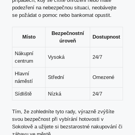
případech,‌ kdy se cítíte ohroženi nebo⁣ máte
⁣podezření na nebezpečnou‍ situaci, ‍neobávejte​
se požádat o pomoc nebo ⁣bankomat opustit.
Bezpečnostní
Místo
Dostupnost
úroveň
Nákupní
Vysoká
24/7
centrum
Hlavní
Střední
Omezené
náměstí
Sídliště
Nízká
24/7
Tím, že ⁤zohledníte‌ tyto rady, výrazně zvýšíte
svou bezpečnost při⁤ vybírání⁣ hotovosti v‍
Sokolově‌ a ​užijete si bezstarostné nakupování⁤ či
zábavu ve městě.