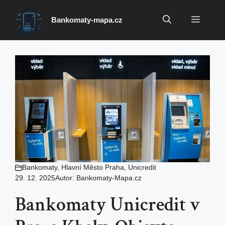
Přeskočit
na
Menu
Bankomaty-mapa.cz
obsah
Bankomaty
,
Hlavní Město Praha
,
Unicredit
29. 12. 2025
Autor:
Bankomaty-Mapa.cz
Bankomaty Unicredit v