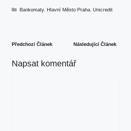
Rubriky
Bankomaty
,
Hlavní Město Praha
,
Unicredit
Předchozí Článek
Následující Článek
Napsat komentář
Komentář