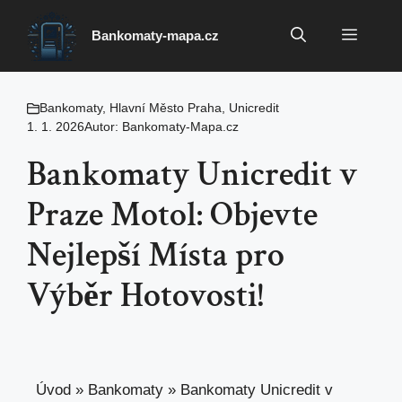
Přeskočit
na
Menu
Bankomaty-mapa.cz
obsah
Bankomaty
,
Hlavní Město Praha
,
Unicredit
1. 1. 2026
Autor:
Bankomaty-Mapa.cz
Bankomaty Unicredit v
Praze Motol: Objevte
Nejlepší Místa pro
Výběr Hotovosti!
Úvod
»
Bankomaty
»
Bankomaty Unicredit v