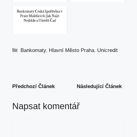
Bankomaty Česká Spořitelna v
Praze Malešicích: Jak Najít
Nejblíže a Ušetřit Čas!
Rubriky
Bankomaty
,
Hlavní Město Praha
,
Unicredit
Předchozí Článek
Následující Článek
Napsat komentář
Komentář