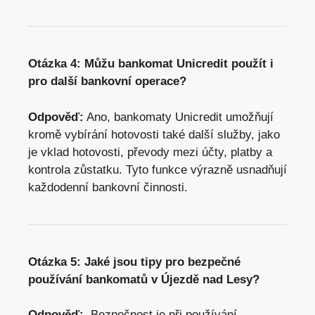
Otázka⁣ 4: ‌Můžu ‌bankomat Unicredit použít i‍
pro další bankovní​ operace?
Odpověď:
Ano, bankomaty Unicredit umožňují‍
kromě‍ vybírání hotovosti‍ také další⁤ služby, jako
je ⁣vklad‌ hotovosti,‍ převody mezi účty, ‌platby⁢ a
kontrola ⁣zůstatku.⁢ Tyto funkce výrazně usnadňují
každodenní bankovní činnosti.
Otázka 5: ‍Jaké​ jsou tipy pro bezpečné
používání bankomatů v Újezdě nad Lesy?
Odpověď:
⁤ Bezpečnost je‍ při používání​