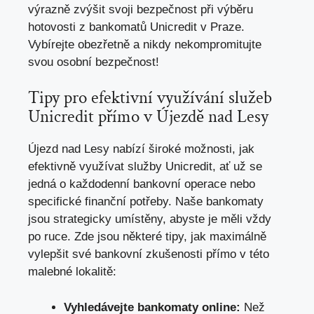
výrazně ‍zvýšit svoji bezpečnost při výběru
hotovosti z ⁢bankomatů Unicredit ⁣v Praze.
‌Vybírejte obezřetně a nikdy nekompromitujte
svou osobní bezpečnost!
Tipy pro efektivní využívání služeb⁣
Unicredit ‌přímo v Újezdě ⁢nad Lesy
Újezd nad Lesy nabízí široké⁤ možnosti, jak
efektivně využívat ‍služby‌ Unicredit,‍ ať už se
jedná ⁣o ⁣každodenní bankovní operace⁢ nebo‍
specifické finanční potřeby. Naše bankomaty
jsou strategicky umístěny, abyste ​je ⁢měli vždy
po ruce. ⁢Zde jsou některé tipy, ⁤jak maximálně
vylepšit ‌své bankovní ‌zkušenosti⁢ přímo v této‍
malebné lokalitě:
Vyhledávejte bankomaty online:
⁣Než