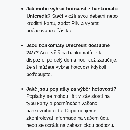
Jak‌ mohu vybrat hotovost ⁣z bankomatu
Unicredit?
Stačí​ vložit svou debetní‌ nebo
⁤kreditní kartu, zadat PIN‍ a⁢ vybrat⁢
požadovanou ⁣částku.
Jsou bankomaty Unicredit ⁣dostupné
24/7?
Ano, ‍většina bankomatů⁣ je k⁣
dispozici po​ celý‌ den‍ a noc, což zaručuje,
že si můžete vybrat hotovost ⁣kdykoli
potřebujete.
Jaké jsou poplatky za výběr hotovosti?
Poplatky ⁣se mohou lišit v‌ závislosti na ​
typu karty ⁤a podmínkách​ vašeho
⁤bankovního účtu.⁣ Doporučujeme
zkontrolovat informace na vašem​ účtu
nebo se obrátit⁢ na zákaznickou podporu.