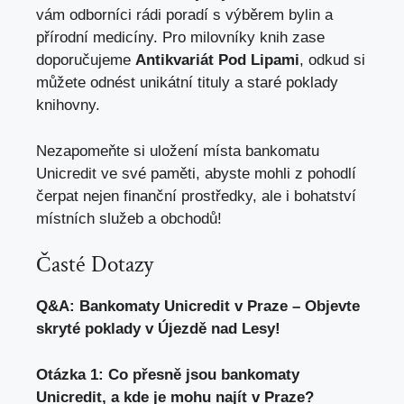
vám odborníci rádi poradí s výběrem ⁢bylin a
přírodní ⁣medicíny. Pro milovníky⁣ knih ⁢zase
doporučujeme
Antikvariát Pod Lipami
,⁤ odkud‍ si
můžete odnést ​unikátní tituly a staré ⁣poklady⁢
knihovny.
Nezapomeňte⁤ si uložení místa bankomatu
Unicredit ve své ‍paměti, abyste mohli z pohodlí
‍čerpat nejen‌ finanční​ prostředky, ale i ‌bohatství
místních⁢ služeb ​a obchodů!
Časté Dotazy
Q&A: Bankomaty ⁣Unicredit v ⁤Praze⁣ – Objevte
skryté‍ poklady ‌v Újezdě⁤ nad Lesy!
Otázka ⁢1: Co přesně jsou bankomaty
Unicredit, a​
kde je mohu najít
⁤ v Praze?