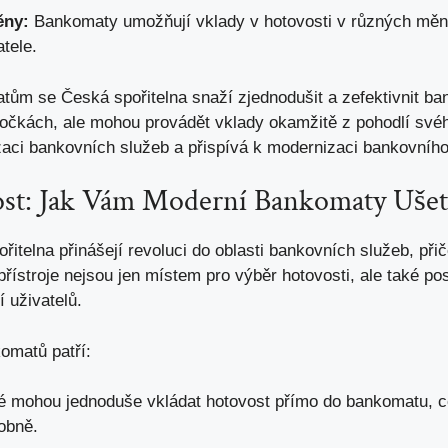
ěny:
Bankomaty umožňují vklady v hotovosti v různých mě
atele
.
m se Česká spořitelna snaží zjednodušit a zefektivnit ban
bočkách, ale mohou provádět vklady okamžitě z pohodlí své
lizaci bankovních služeb a přispívá k modernizaci bankovníh
ost: Jak Vám Moderní Bankomaty Ušet
itelna přinášejí revoluci do oblasti bankovních služeb, př
 přístroje nejsou jen místem pro výběr hotovosti, ale také po
í uživatelů.
omatů patří:
é mohou jednoduše vkládat hotovost přímo do bankomatu, co
obně.