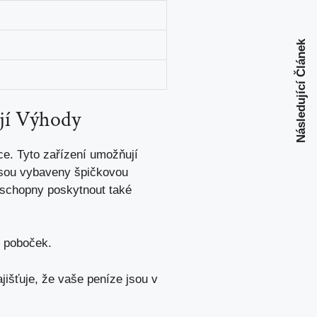
Následující Článek
jí Výhody
ce
. Tyto zařízení umožňují
 jsou vybaveny špičkovou
u schopny poskytnout také
u poboček
.
išťuje, že vaše peníze jsou v