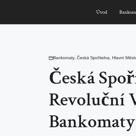
Úvod
Bankom
Bankomaty
,
Česká Spořitelna
,
Hlavní Měst
Česká Spoři
Revoluční 
Bankomaty 