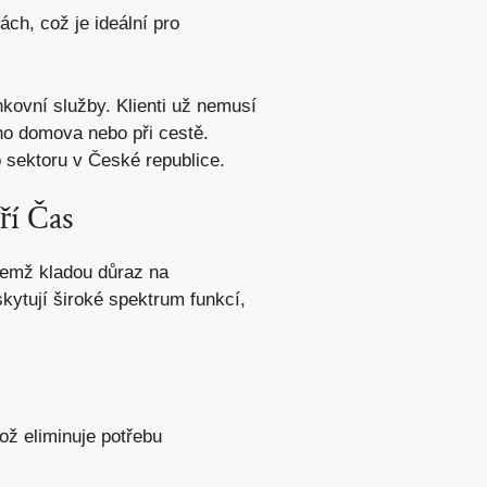
nách,
což je ideální pro
kovní služby. Klienti už nemusí
ho domova nebo při cestě.
o sektoru v České republice.
ří Čas
ičemž kladou důraz na
skytují široké spektrum funkcí,
ž eliminuje potřebu