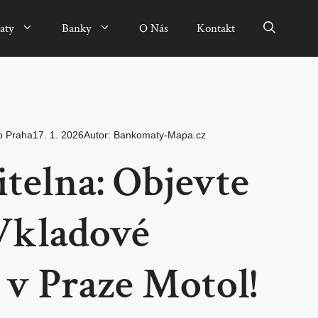
aty
Banky
O Nás
Kontakt
o Praha
17. 1. 2026
Autor:
Bankomaty-Mapa.cz
telna: Objevte
Vkladové
v Praze Motol!