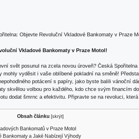
řitelna: Objevte Revoluční Vkladové Bankomaty v Praze Mo
evoluční Vkladové Bankomaty v Praze Motol!
ovní svět posunul na zcela novou úroveň? Česká Spořitelna 
 mohly vyděsit i vaše oblíbené pokladní na směně! Představt
nepohodlného potácení s papíry, jako byste balili vánoční d
aty skvělou volbou pro každého, kdo chce svým financím dopř
 dodat šmrnc a efektivitu. Připravte se na revoluci, která
Obsah článku
[
skrýt
]
ladových Bankomatů v Praze Motol
é Bankomaty a Jaké Nabízejí Výhody