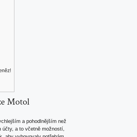
eněz!
ze Motol
rychlejším a pohodlnějším než
 účty, a to včetně možností,
tak, aby vyhovovaly potřebám