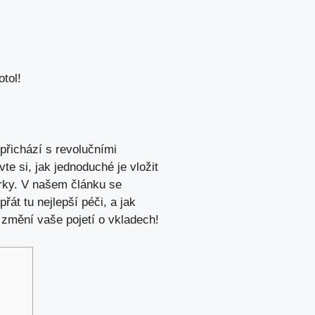
tol!
přichází s revolučními
e si, jak jednoduché je vložit
árky. V našem článku se
át tu nejlepší péči, a jak
 změní vaše pojetí o vkladech!