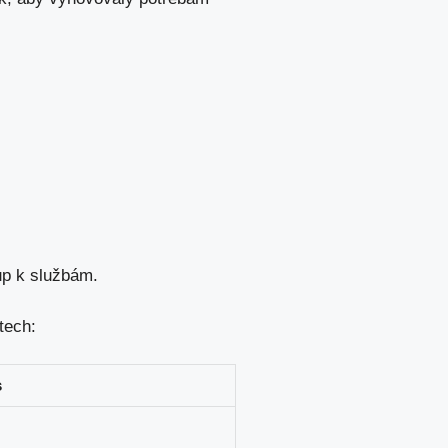
up k službám.
tech:
s