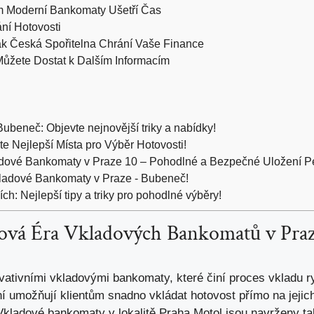
m Moderní Bankomaty Ušetří Čas
ní Hotovosti
ak Česká Spořitelna Chrání Vaše Finance
ůžete Dostat k Dalším Informacím
ubeneč: Objevte nejnovější triky a nabídky!
 Nejlepší Místa pro Výběr Hotovosti!
adové Bankomaty v Praze 10 – Pohodlné a Bezpečné Uložení P
kladové Bankomaty v Praze - Bubeneč!
h: Nejlepší tipy a triky pro pohodlné výběry!
Nová Éra Vkladových Bankomatů v Pra
ovativními vkladovými bankomaty, které činí proces vkladu 
í umožňují klientům snadno vkládat hotovost přímo na jejich
. Vkladové bankomaty v lokalitě Praha Motol jsou navrženy 