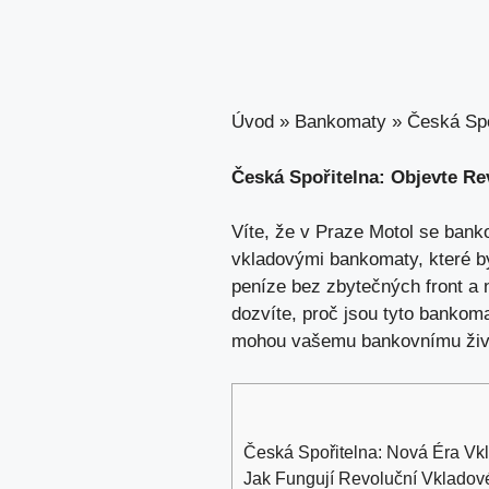
Úvod
»
Bankomaty
»
Česká Spo
Česká Spořitelna: Objevte R
Víte, že v Praze Motol se bank
vkladovými bankomaty, které by
peníze bez zbytečných front a 
dozvíte, proč jsou tyto bankom
mohou vašemu bankovnímu životu
Česká Spořitelna: Nová Éra Vk
Jak Fungují Revoluční Vkladov