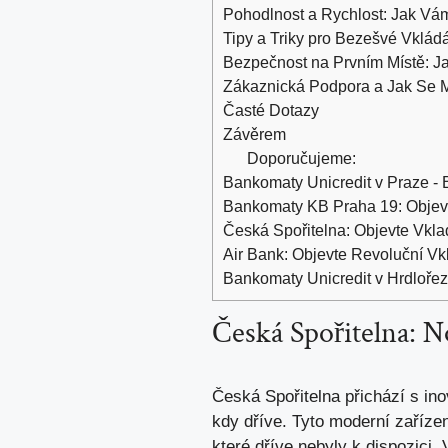
Pohodlnost a Rychlost: Jak Vá
Tipy a Triky pro Bezešvé Vkládá
Bezpečnost na Prvním Místě: J
Zákaznická Podpora a Jak Se M
Časté Dotazy
Závěrem
Doporučujeme:
Bankomaty Unicredit v Praze - B
Bankomaty KB Praha 19: Objevte
Česká Spořitelna: Objevte Vkl
Air Bank: Objevte Revoluční V
Bankomaty Unicredit v Hrdlořezíc
Česká Spořitelna: 
Česká Spořitelna přichází s in
kdy dříve. Tyto moderní zařízen
které dříve nebyly k dispozici