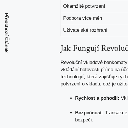
Okamžité potvrzení
Předchozí Článek
Podpora více měn
Uživatelské rozhraní
Jak Fungují Revolu
Revoluční vkladové bankomaty
vkládání hotovosti přímo na úč
technologií, která zajišťuje ry
potvrzení o vkladu, což je užit
Rychlost a pohodlí:
Vkl
Bezpečnost:
Transakce 
bezpečí.