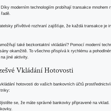
Díky moderním technologiím probíhají transakce mnohem ry
 řadě.
telsky přívětivé rozhraní zajišťuje, že každá transakce je int
.
umožňují také bezkontaktní vkládání? Pomocí moderní techno
psány okamžitě. To všechno přispívá k rychlému a pohodlné
a jiné aktivity.
zešvé Vkládání Hotovosti
vkládání hotovosti do vašich bankovních účtů prostřednict
triky:
jistěte se, že máte správné bankovky připravené na vklad.
nkovky.