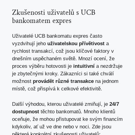
Zkušenosti uživatelů s UCB
bankomatem expres
Uživatelé UCB bankomatu expres často
vyzdvihují jeho
uživatelskou přívětivost
a
rychlost transakcí, což jsou klíčové faktory v
dnešním uspěchaném světě. Mnozí ocení, že
proces výběru hotovosti je
intuitivní
a nezdržuje
je zbytečnými kroky. Zákazníci si také chválí
možnost
provádět různé transakce
na jednom
místě, což přispívá k celkové efektivitě.
Další výhodou, kterou uživatelé zmiňují, je
24/7
dostupnost
těchto bankomatů. Mnoho klientů
oceňuje, že mohou přistupovat ke svým financím
kdykoliv, ať už ve dne nebo v noci. Zde jsou
některé konkrétní zkušenosti uživatelů: