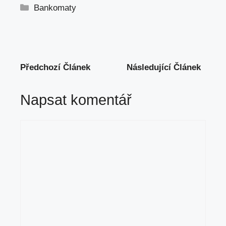
Rubriky
Bankomaty
Předchozí Článek
Následující Článek
Napsat komentář
Komentář