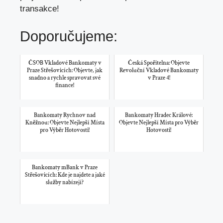
transakce!
Doporučujeme:
ČSOB Vkladové Bankomaty v
Česká Spořitelna: Objevte
Praze Střešovicích: Objevte, jak
Revoluční Vkladové Bankomaty
snadno a rychle spravovat své
v Praze 4!
finance!
Bankomaty Rychnov nad
Bankomaty Hradec Králové:
Kněžnou: Objevte Nejlepší Místa
Objevte Nejlepší Místa pro Výběr
pro Výběr Hotovosti!
Hotovosti!
Bankomaty mBank v Praze
Střešovicích: Kde je najdete a jaké
služby nabízejí?