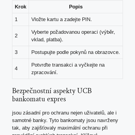
Krok
Popis
1
Vložte kartu a zadejte PIN.
Vyberte požadovanou operaci (výběr,
2
vklad, platba).
3
Postupujte podle pokynů na obrazovce.
Potvrďte transakci a vyčkejte na
4
zpracování.
Bezpečnostní aspekty UCB
bankomatu expres
jsou zásadní pro ochranu nejen uživatelů, ale i
samotné banky. Tyto bankomaty jsou navrženy
tak, aby zajišťovaly maximální ochranu při