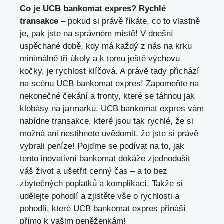
Co je UCB bankomat expres? Rychlé
transakce
– pokud si právě říkáte, co to vlastně
je, pak jste na správném místě! V dnešní
uspěchané době, kdy má každý z nás na krku
minimálně tři úkoly a k tomu ještě výchovu
kočky, je rychlost klíčová. A právě tady přichází
na scénu UCB bankomat expres! Zapomeňte na
nekonečné čekání a fronty, které se táhnou jak
klobásy na jarmarku. UCB bankomat expres vám
nabídne transakce, které jsou tak rychlé, že si
možná ani nestihnete uvědomit, že jste si právě
vybrali peníze! Pojďme se podívat na to, jak
tento inovativní bankomat dokáže zjednodušit
váš život a ušetřit cenný čas – a to bez
zbytečných poplatků a komplikací. Takže si
udělejte pohodlí a zjistěte vše o rychlosti a
pohodlí, které UCB bankomat expres přináší
přímo k vašim peněženkám!