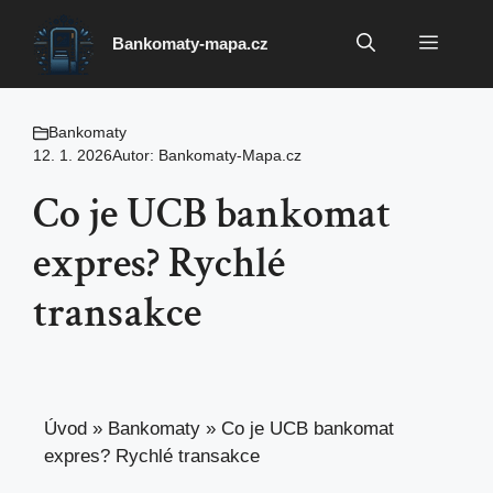
Přeskočit
na
Menu
Bankomaty-mapa.cz
obsah
Bankomaty
12. 1. 2026
Autor:
Bankomaty-Mapa.cz
Co je UCB bankomat
expres? Rychlé
transakce
Úvod
»
Bankomaty
»
Co je UCB bankomat
expres? Rychlé transakce