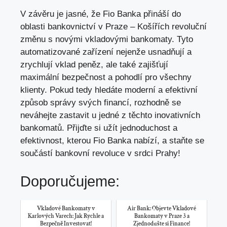
V závěru je jasné, že Fio Banka ⁢přináší do
oblasti bankovnictví v Praze – Košířích revoluční
změnu‌ s novými vkladovými bankomaty. Tyto
automatizované zařízení nejenže usnadňují a
zrychlují vklad peněz, ale také ‍zajišťují⁢
maximální bezpečnost a pohodlí pro všechny
klienty. Pokud tedy hledáte⁢ moderní a efektivní
způsob správy svých financí, rozhodně se
neváhejte zastavit u jedné z těchto‌ inovativních
⁣bankomatů. Přijďte si užít jednoduchost a
efektivnost, kterou Fio Banka nabízí, a staňte se
součástí bankovní revoluce v‍ srdci Prahy!
Doporučujeme:
Vkladové Bankomaty v
Air Bank: Objevte Vkladové
Karlových Varech: Jak Rychle a
Bankomaty v Praze 3 a
Bezpečně Investovat!
Zjednodušte si Finance!