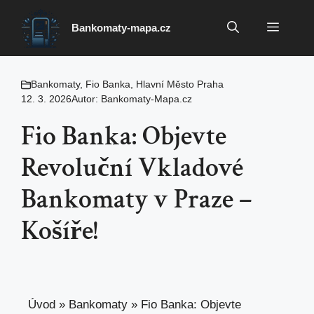
Přeskočit
na
Menu
Bankomaty-mapa.cz
obsah
Bankomaty
,
Fio Banka
,
Hlavní Město Praha
12. 3. 2026
Autor:
Bankomaty-Mapa.cz
Fio Banka: Objevte
Revoluční Vkladové
Bankomaty v Praze –
Košíře!
Úvod
»
Bankomaty
»
Fio Banka: Objevte