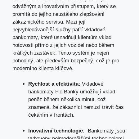
odvážným‌ a inovativním přístupem, který se
promítá ‍do jejího ​neustálého zlepšování
zákaznického⁢ servisu. Mezi ‌její
nejvyhledávanější služby patří vkladové
bankomaty, které usnadňují klientům vklad
hotovosti přímo z jejich vozidel ‍nebo během
krátkých ⁢zastávek. Tento systém je nejen
pohodlný, ale ‌především bezpečný, což ⁢je pro
moderního klienta​ klíčové.
Rychlost a efektivita:
Vkladové
bankomaty Fio ⁣Banky umožňují vklad
peněz během několika minut, což
znamená,‌ že zákazníci nemusí trávit čas
čekáním v frontách.
Inovativní technologie:
⁣ Bankomaty‌ jsou⁣
vybaveny nejmodernějšími technologiemi,