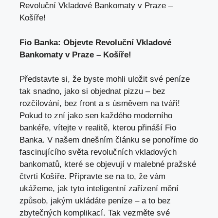
Revoluční Vkladové Bankomaty v Praze –
Košíře!
Fio Banka: Objevte Revoluční Vkladové
Bankomaty v Praze⁢ – Košíře!
Představte si, že byste mohli uložit své peníze
tak⁢ snadno, jako si objednat pizzu – bez
rozčilování, bez front a s úsměvem na tváři!
Pokud to zní jako sen⁢ každého moderního
bankéře, vítejte ​v ​realitě, kterou přináší Fio
Banka. V našem dnešním článku se⁤ ponoříme do
fascinujícího světa revolučních vkladových
‌bankomatů, které se objevují ‌v malebné pražské
čtvrti Košíře. Připravte se na to, že vám
ukážeme, jak tyto inteligentní zařízení mění
způsob,⁢ jakým ukládáte peníze⁣ –‍ a ​to bez
zbytečných komplikací. ⁢Tak vezměte své ​