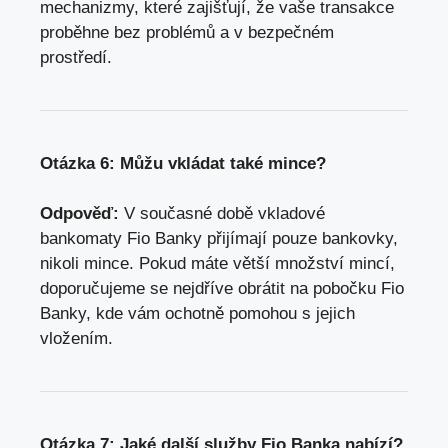
mechanizmy, které zajišťují, že⁤ vaše transakce
proběhne bez problémů a v bezpečném
prostředí.
Otázka 6: Můžu vkládat ⁢také mince?
Odpověď:
V současné době vkladové
bankomaty Fio Banky​ přijímají pouze bankovky,
nikoli mince. Pokud máte větší ⁣množství mincí,
doporučujeme se nejdříve obrátit na pobočku Fio
Banky, kde‍ vám ochotně pomohou s jejich‌
vložením.
Otázka 7: Jaké další služby Fio Banka nabízí?