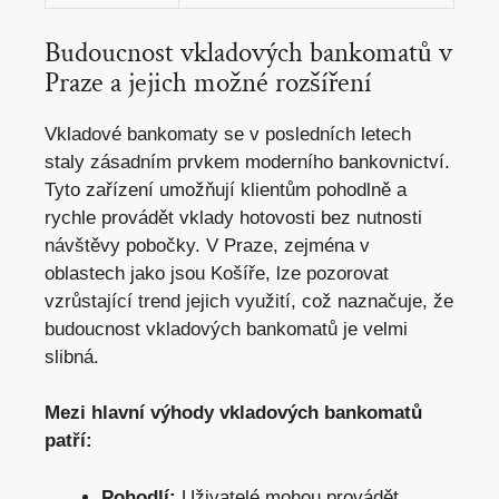
Budoucnost ‌vkladových⁣ bankomatů v
Praze​ a jejich možné rozšíření
Vkladové bankomaty se v posledních letech
staly ‌zásadním prvkem⁤ moderního​ bankovnictví.
Tyto ⁣zařízení umožňují klientům pohodlně a
rychle provádět vklady hotovosti bez nutnosti
návštěvy pobočky
.‌ V ​Praze, zejména v
oblastech jako jsou Košíře, lze ⁤pozorovat
vzrůstající trend‍ jejich ⁤využití, což naznačuje,⁤ že
budoucnost vkladových ⁤bankomatů je velmi
‌slibná.
Mezi⁤ hlavní výhody​ vkladových bankomatů‍
patří:
Pohodlí:
⁤Uživatelé⁢ mohou provádět