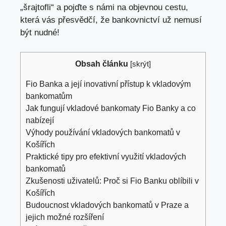
„šrajtofli“ a pojďte s námi na objevnou cestu,
která vás‍ přesvědčí, že ‍bankovnictví už nemusí
být nudné!
Obsah článku
[
skrýt
]
Fio⁢ Banka a její inovativní přístup⁢ k vkladovým
bankomatům
Jak fungují vkladové bankomaty Fio Banky a ⁣co
nabízejí
Výhody používání vkladových bankomatů v
Košířích
Praktické ⁢tipy pro efektivní⁣ využití vkladových
bankomatů
Zkušenosti uživatelů: Proč si Fio Banku oblíbili‍ v
Košířích
Budoucnost ‌vkladových⁣ bankomatů v Praze​ a
jejich možné rozšíření