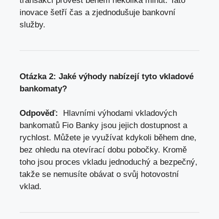
transakci provést⁤ během několika minut. Tato
inovace šetří čas a zjednodušuje bankovní‍
služby.
Otázka 2: Jaké výhody nabízejí⁢ tyto vkladové
bankomaty?
Odpověď:
‍ Hlavními výhodami vkladových
bankomatů Fio Banky jsou⁤ jejich dostupnost a
⁢rychlost.‌ Můžete ​je využívat kdykoli během dne,
bez ohledu ​na otevírací dobu pobočky. Kromě
toho jsou proces vkladu⁢ jednoduchý a⁣ bezpečný,
takže se nemusíte obávat‍ o⁢ svůj⁣ hotovostní
vklad.