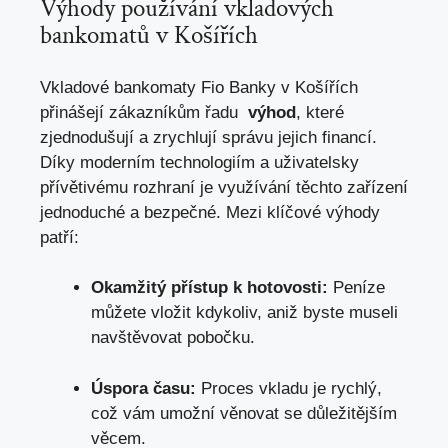
Výhody používání vkladových
bankomatů v Košířích
Vkladové bankomaty Fio Banky ⁤v Košířích
přinášejí zákazníkům řadu ⁣
výhod
,‍ které
‍zjednodušují a zrychlují správu jejich‍ financí.
Díky moderním ‌technologiím‍ a uživatelsky
přívětivému rozhraní je využívání ⁤těchto zařízení
jednoduché a bezpečné. Mezi klíčové výhody
patří:
Okamžitý ‌přístup k hotovosti:
Peníze
můžete vložit kdykoliv, aniž byste museli‌
navštěvovat pobočku.
Úspora času:
Proces vkladu⁤ je rychlý,
což vám umožní věnovat se důležitějším
věcem
.