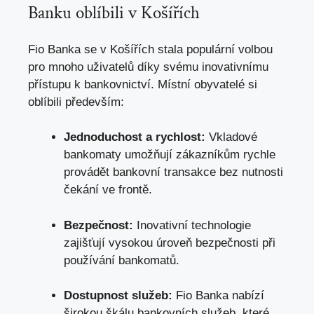
Banku oblíbili‍ v Košířích
Fio Banka se v Košířích‍ stala populární volbou
pro mnoho ⁤uživatelů ‌díky svému inovativnímu
přístupu k bankovnictví. Místní obyvatelé si
oblíbili ⁣především:
Jednoduchost a rychlost:
Vkladové
⁣bankomaty umožňují zákazníkům rychle
provádět bankovní transakce bez⁢ nutnosti
čekání ve frontě.
Bezpečnost:
Inovativní⁢ technologie
zajišťují vysokou⁣ úroveň bezpečnosti při
používání bankomatů.
Dostupnost ⁣služeb:
Fio‌ Banka ​nabízí
širokou škálu⁣ bankovních služeb, které