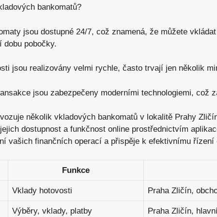
vkladových bankomatů?
maty jsou dostupné 24/7, což znamená, že můžete vkládat 
cí dobu pobočky
.
ti jsou realizovány velmi rychle, často trvají jen několik mi
ansakce jsou zabezpečeny moderními technologiemi, což zaj
ozuje několik vkladových bankomatů v lokalitě Prahy Zličín
 jejich dostupnost a funkčnost online prostřednictvím aplik
 vašich finančních operací a přispěje k efektivnímu řízení 
Funkce
Vklady hotovosti
Praha Zličín, obch
Výběry, vklady, platby
Praha Zličín, hlavn