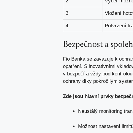
2
Výběr možno
3
Vložení hoto
4
Potvrzení tr
Bezpečnost a spolehl
Fio Banka se zavazuje k ochran
opatření. S inovativními vklado
v bezpečí a vždy pod kontrolou
ochrany díky pokročilým systém
Zde jsou hlavní prvky bezpečn
Neustálý monitoring tran
Možnost nastavení limit