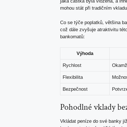
jaká částka byla vložena, a ihn
mohou stát při tradičním vklad
Co se týče poplatků, většina b
což dále zvyšuje atraktivitu té
bankomatů:
Výhoda
Rychlost
Okamži
Flexibilita
Možnos
Bezpečnost
Potvrze
Pohodlné vklady be
Vkládat peníze do své banky ji