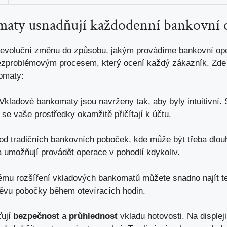
maty usnadňují každodenní bankovní 
revoluční změnu do způsobu, jakým provádíme bankovní oper
bezproblémovým procesem, který ocení každý zákazník. Zde 
komaty
:
Vkladové bankomaty jsou navrženy tak, aby byly intuitivní. 
 se vaše prostředky okamžitě přičítají k účtu.
od tradičních bankovních poboček, kde může být třeba dlou
a umožňují provádět operace v pohodlí kdykoliv.
mu rozšíření vkladových bankomatů můžete snadno najít ten
ěvu pobočky během otevíracích hodin.
ťují
bezpečnost
a
průhlednost
vkladu hotovosti. Na disple