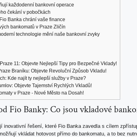
ňují každodenní bankovní operace
ého čekání v pobočkách
 Fio Banka chrání vaše finance
dových bankomatů v Praze Zličín
moderní technologie mění naše bankovní zvyky
raze 11: Objevte Nejlepší Tipy pro Bezpečné Vklady!
aze Braníku: Objevte Revoluční Způsob Vkladu!
: Kde najít ty nejlepší služby v Praze?
lov: Objevte Tajemství Rychlých Vkladů!
omaty v Praze - Nové Město na Dosah!
od Fio Banky: Co jsou vkladové bank
inovativní řešení, které Fio Banka zavedla s cílem zpřístup
 umožňují vkládat hotovost přímo do bankomatu, a to bez nut