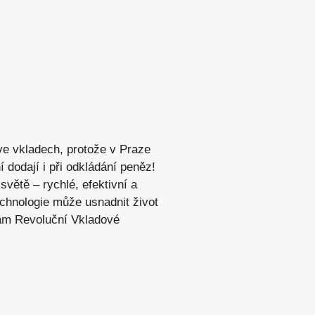
 ve vkladech, protože v Praze
dodají i při odkládání peněz!
větě – rychlé, efektivní a
echnologie může usnadnit život
vám Revoluční Vkladové