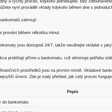
dlný a rychlý proces, kdykoliv potřebujete. Bez zdlouhavého
ůžete nyní provádět vklady kdykoliv během dne s jednoducho
bankomatů zahrnují:
 provést během několika minut.
komaty jsou dostupné 24/7, takže neváhejte vkládat v jaký
ce probíhají přímo u bankomatu, což eliminuje potřebu stát
inančních prostředků jsou na prvním místě. Vkladové banko
ejvyšší úrovni. Zde je malý přehled, jak celý proces funguje
Popis
ty do bankomatu