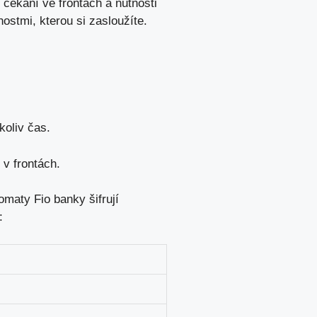
 čekání ve frontách a nutnosti
stmi, kterou si zasloužíte.
koliv čas.
 v frontách.
maty Fio banky šifrují
: