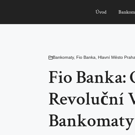
Úvod
Bankom
Bankomaty
,
Fio Banka
,
Hlavní Město Prah
Fio Banka: 
Revoluční 
Bankomaty v