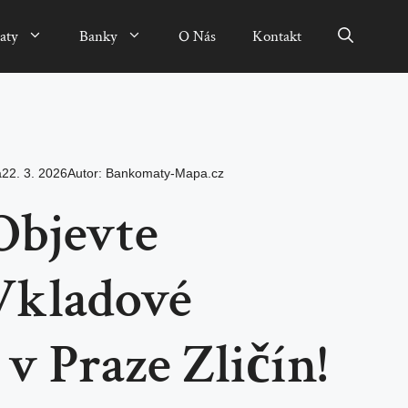
aty
Banky
O Nás
Kontakt
a
22. 3. 2026
Autor:
Bankomaty-Mapa.cz
Objevte
Vkladové
 Praze Zličín!