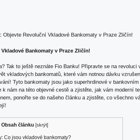
: Objevte Revoluční Vkladové Bankomaty v Praze Zličín!
 Vkladové Bankomaty v Praze Zličín!
a? Tak to ještě neznáte Fio Banku! Připravte se na revoluci
svět vkladových bankomatů, které vám notnou dávku vzrušení 
vání! Tyto bankomaty jsou jako superhrdinové v bankovním s
e k nám na této objevné cestě a zjistěte, jak vám moderní t
onem, ponořte se do našeho článku a zjistěte, co všechno 
jí!
Obsah článku
[
skrýt
]
y: Co jsou vkladové bankomaty?