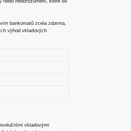
yby nebo nedorozumění, které se
ictvím bankomatů zcela zdarma,
dních výhod vkladových
revolučními vkladovými