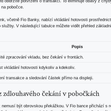
ed obdržíte potvrzení o transakci. To eliminuje obavy z ch
u na pobočce.
ank, včetně Fio Banky, nabízí vkládání hotovosti prostředn
to služby. V následující tabulce můžete vidět přehled zákla
Popis
té zpracování vkladu, bez čekání v frontách.
t vkládání hotovosti kdykoliv a kdekoliv.
ní transakce a sledování částek přímo na displeji.
z zdlouhavého čekání v pobočkách
ž nemusí být obrovskou překážkou. V Fio bance přichází s 