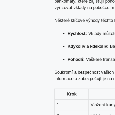
bankomaty, které zajišťují poho
vyřizovat vklady na pobočce, m
Některé klíčové výhody těchto 
Rychlost:
Vklady můžete
Kdykoliv a kdekoliv:
Ban
Pohodlí:
Veškeré transak
Soukromí a bezpečnost vašich f
informace a zabezpečují je na n
Krok
1
Vložení kar