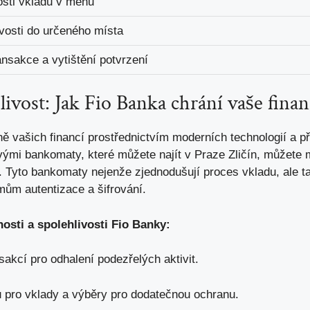
sti vkladu v menu
vosti do určeného místa
ansakce a vytištění potvrzení
ivost: Jak Fio Banka chrání vaše fina
ě vašich financí prostřednictvím moderních technologií a 
vými bankomaty, které můžete najít v Praze Zličín, můžete m
. Tyto bankomaty nejenže zjednodušují proces vkladu, ale t
ům autentizace a šifrování.
osti a spolehlivosti Fio Banky:
sakcí pro odhalení podezřelých aktivit.
ů pro vklady a výběry pro dodatečnou ochranu.