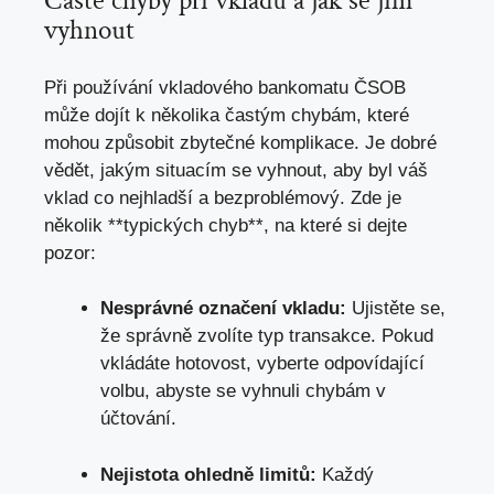
Časté chyby při vkladu a jak se jim
vyhnout
Při používání vkladového bankomatu ČSOB
může dojít k několika častým chybám, které
mohou způsobit zbytečné komplikace. Je dobré
vědět, jakým situacím se vyhnout, aby byl váš
vklad co nejhladší a bezproblémový. Zde je
několik **typických chyb**,
na které si dejte
pozor
:
Nesprávné označení vkladu:
Ujistěte se,
že správně zvolíte typ transakce. Pokud
vkládáte hotovost, vyberte odpovídající
volbu, abyste se vyhnuli chybám v
účtování.
Nejistota ohledně limitů:
Každý