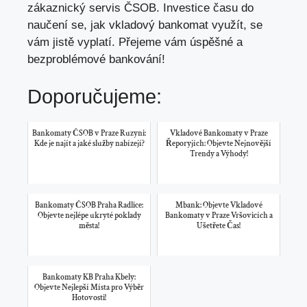
zákaznický servis ČSOB. Investice času do
naučení se, jak vkladový bankomat využít, se
vám jistě vyplatí. Přejeme vám úspěšné a
bezproblémové bankování!
Doporučujeme:
Bankomaty ČSOB v Praze Ruzyni:
Vkladové Bankomaty v Praze
Kde je najít a jaké služby nabízejí?
Řeporyjích: Objevte Nejnovější
Trendy a Výhody!
Bankomaty ČSOB Praha Radlice:
Mbank: Objevte Vkladové
Objevte nejlépe ukryté poklady
Bankomaty v Praze Vršovicích a
města!
Ušetřete Čas!
Bankomaty KB Praha Kbely:
Objevte Nejlepší Místa pro Výběr
Hotovosti!