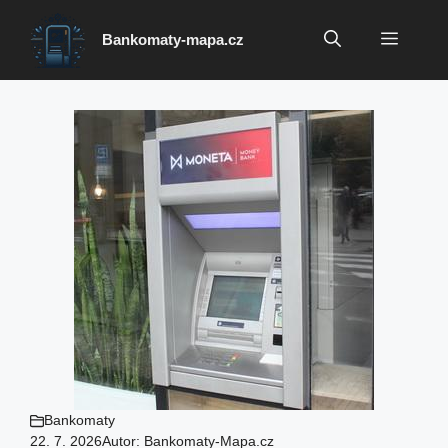
Přeskočit
na
Menu
Bankomaty-mapa.cz
obsah
Bankomaty
22. 7. 2026
Autor:
Bankomaty-Mapa.cz