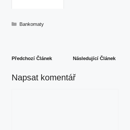
Rubriky
Bankomaty
Předchozí Článek
Následující Článek
Napsat komentář
Komentář