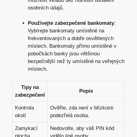
možnost vkladu bez nutnosti odhalení
osobních údajů.
Používejte zabezpečené bankomaty
:
Vybírejte bankomaty umístěné na
frekventovaných a dobře osvětlených
místech. Bankomaty přímo umístěné v
pobočkách banky jsou většinou
bezpečnější než ty umístěné na veřejných
místech.
Tipy na
Popis
zabezpečení
Kontrola
Ověřte, zda není v blízkosti
okolí
podezřelá osoba.
Zamykací
Nedovolte, aby váš PIN kód
plocha
vidělo jiné osoby.