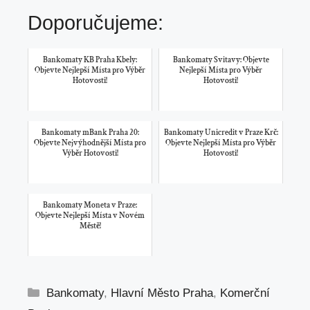
Doporučujeme:
Bankomaty KB Praha Kbely:
Bankomaty Svitavy: Objevte
Objevte Nejlepší Místa pro Výběr
Nejlepší Místa pro Výběr
Hotovosti!
Hotovosti!
Bankomaty mBank Praha 20:
Bankomaty Unicredit v Praze Krč:
Objevte Nejvýhodnější Místa pro
Objevte Nejlepší Místa pro Výběr
Výběr Hotovosti!
Hotovosti!
Bankomaty Moneta v Praze:
Objevte Nejlepší Místa v Novém
Městě!
Rubriky
Bankomaty
,
Hlavní Město Praha
,
Komerční