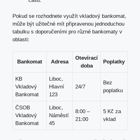
času.
Pokud se rozhodnete využít vkladový bankomat,
může být užitečné mít připravenou jednoduchou
tabulku s doporučeními pro různé bankomaty v
oblasti:
Otevírací
Bankomat
Adresa
Poplatky
doba
KB
Liboc,
Bez
Vkladový
Hlavní
24/7
poplatku
Bankomat
123
ČSOB
Liboc,
8:00 –
5 Kč za
Vkladový
Náměstí
21:00
vklad
Bankomat
45