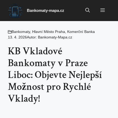
Přeskočit
na
Menu
Bankomaty-mapa.cz
obsah
Bankomaty
,
Hlavní Město Praha
,
Komerční Banka
13. 4. 2026
Autor:
Bankomaty-Mapa.cz
KB Vkladové
Bankomaty v Praze
Liboc: Objevte Nejlepší
Možnost pro Rychlé
Vklady!