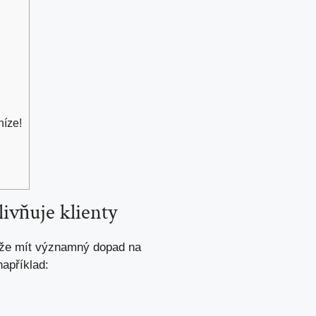
níze!
ivňuje klienty
může mít významný dopad na
například: