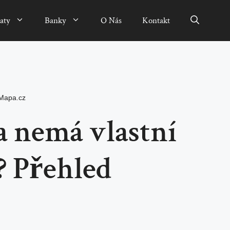
aty
Banky
O Nás
Kontakt
Mapa.cz
a nemá vlastní
 Přehled