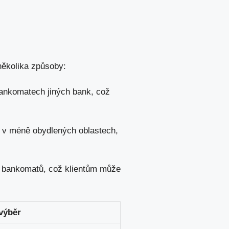
několika způsoby:
ankomatech jiných bank, což
a v méně obydlených oblastech,
li bankomatů, což klientům může
výběr