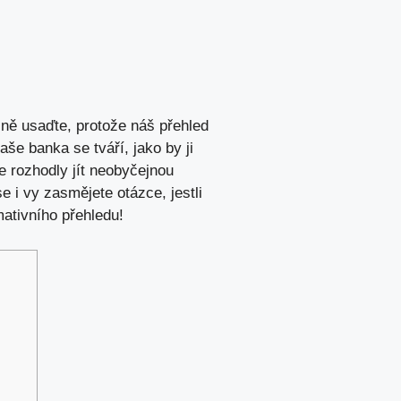
lně usaďte, protože náš přehled
še banka se tváří, jako by ji
e rozhodly jít neobyčejnou
 i vy zasmějete otázce, jestli
ativního přehledu!