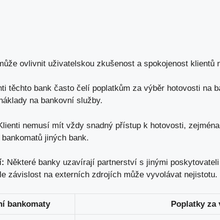
že ovlivnit uživatelskou zkušenost a spokojenost klientů 
ti těchto bank často čelí
poplatkům za výběr
hotovosti na b
áklady na bankovní služby.
lienti nemusí mít vždy snadný přístup k hotovosti, zejmén
e
bankomatů jiných bank
.
í:
Některé banky uzavírají partnerství s jinými poskytovate
le závislost na externích zdrojích může vyvolávat nejistotu.
ní bankomaty
Poplatky za 