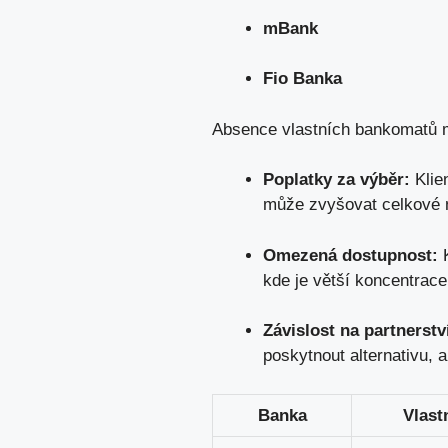
mBank
Fio Banka
Absence vlastních bankomatů mů
Poplatky za výběr:
Klien
může zvyšovat celkové n
Omezená dostupnost:
K
kde je větší koncentrac
Závislost na partnerstv
poskytnout alternativu, a
Banka
Vlast