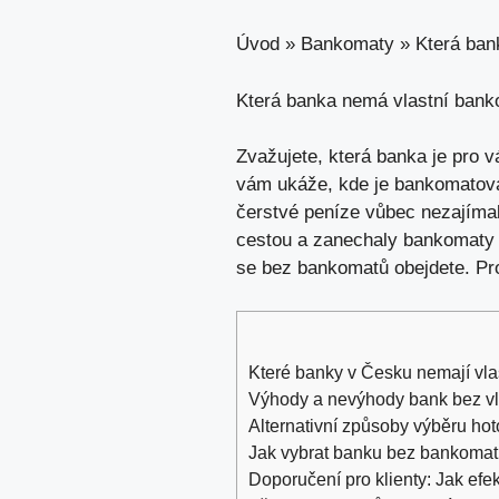
Úvod
»
Bankomaty
»
Která ban
Která banka nemá vlastní bank
Zvažujete, která banka je pro 
vám ukáže, kde je bankomatová 
čerstvé peníze vůbec nezajímal
cestou a zanechaly bankomaty s
se bez bankomatů obejdete. Pr
Které banky v Česku nemají vlas
Výhody a nevýhody bank bez v
Alternativní způsoby výběru hot
Jak vybrat banku bez bankomatů
Doporučení pro klienty: Jak efe