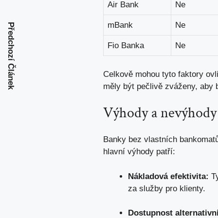
Air Bank
Ne
mBank
Ne
Předchozí Článek
Fio Banka
Ne
Celkově mohou tyto faktory ovli
měly být pečlivě zváženy, aby b
Výhody a nevýhody 
Banky bez vlastních bankomatů 
hlavní výhody patří:
Nákladová efektivita:
Ty
za služby pro klienty.
Dostupnost alternativn