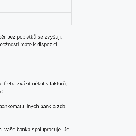
ěr bez poplatků se zvyšují,
možnosti máte k dispozici,
 třeba zvážit několik faktorů,
y:
z bankomatů jiných bank a zda
ými vaše banka spolupracuje. Je