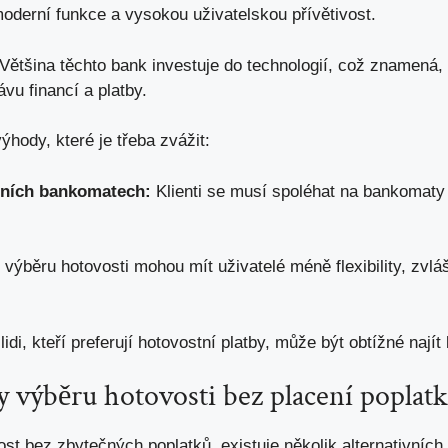
 moderní funkce a vysokou uživatelskou přívětivost.
Většina těchto bank investuje do technologií, což znamená,
ávu financí a platby.
ýhody, které je třeba zvážit:
erních bankomatech:
Klienti se musí spoléhat na bankomaty 
 výběru hotovosti mohou mít uživatelé méně flexibility, zvlá
lidi, kteří preferují hotovostní platby, může být obtížné nají
y výběru hotovosti bez placení poplat
st bez zbytečných poplatků, existuje několik alternativních 