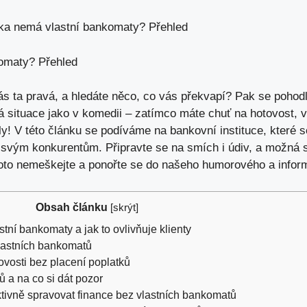
ka nemá vlastní bankomaty? Přehled
omaty? Přehled
vás ta pravá, a hledáte něco, co vás překvapí? Pak se pohod
situace jako v komedii – zatímco máte chuť na hotovost, va
y! V této článku se podíváme na bankovní instituce, které s
vým konkurentům. Připravte se na smích i údiv, a možná se
oto nemeškejte a ponořte se do našeho humorového a inform
Obsah článku
[
skrýt
]
tní bankomaty a jak to ovlivňuje klienty
lastních bankomatů
ovosti bez placení poplatků
 a na co si dát pozor
ktivně spravovat finance bez vlastních bankomatů