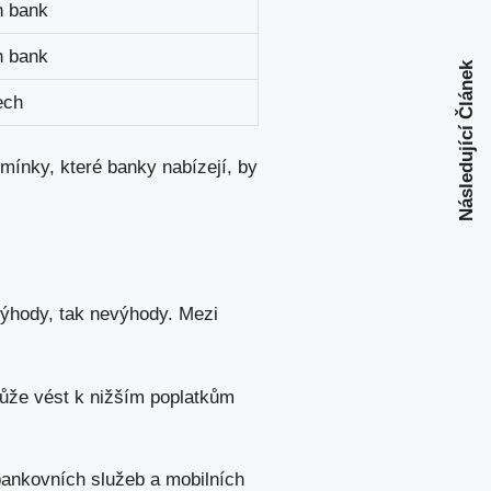
h bank
h bank
Následující Článek
ech
dmínky, které banky nabízejí, by
výhody, tak nevýhody. Mezi
ůže vést k nižším poplatkům
 bankovních služeb a mobilních