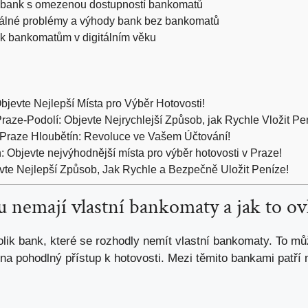
u bank s omezenou dostupností bankomatů
reálné problémy a výhody bank bez bankomatů
 k bankomatům v digitálním věku
jevte Nejlepší Místa pro Výběr Hotovosti!
e-Podolí: Objevte Nejrychlejší Způsob, jak Rychle Vložit Pe
Praze Hloubětín: Revoluce ve Vašem Účtování!
 Objevte nejvýhodnější místa pro výběr hotovosti v Praze!
te Nejlepší Způsob, Jak Rychle a Bezpečně Uložit Peníze!
 nemají vlastní bankomaty a jak to ovl
olik bank, které se rozhodly nemít vlastní bankomaty. To 
jí na pohodlný přístup k hotovosti. Mezi těmito bankami patří 