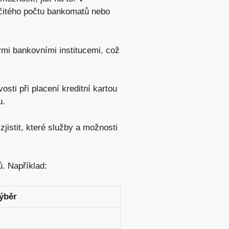
rčitého počtu bankomatů nebo
mi bankovními institucemi, což
ti při placení kreditní kartou
u
.
jistit, které služby a možnosti
. Například:
ýběr