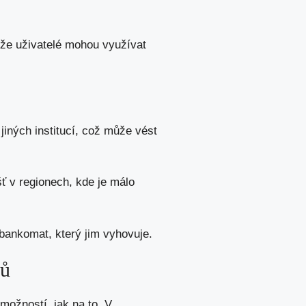
 že uživatelé mohou využívat
jiných institucí, což může vést
šť v regionech, kde je málo
t bankomat, který jim vyhovuje.
ků
možností, jak na to. V