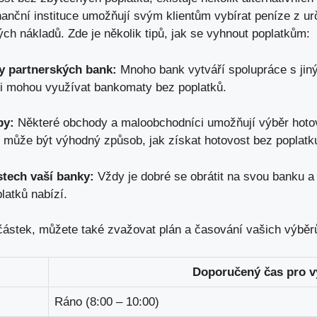
nanční instituce umožňují svým klientům vybírat peníze z u
ch nákladů. Zde je několik tipů, jak se vyhnout poplatkům:
y partnerských bank:
Mnoho bank vytváří spolupráce s jiný
nti mohou využívat bankomaty bez poplatků.
by:
Některé obchody a maloobchodníci umožňují výběr hotovos
ož může být výhodný způsob,
jak získat hotovost bez poplatk
tech vaší banky:
Vždy je dobré se obrátit na svou banku a z
latků nabízí.
částek, můžete také zvažovat plán a časování vašich výběrů
Doporučený čas pro v
Ráno (8:00 – 10:00)