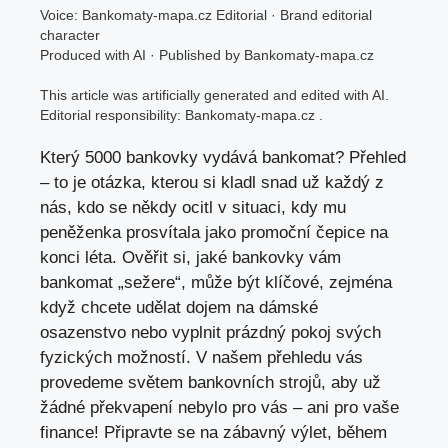
Voice: Bankomaty-mapa.cz Editorial · Brand editorial
character
Produced with AI · Published by Bankomaty-mapa.cz
This article was artificially generated and edited with AI.
Editorial responsibility: Bankomaty-mapa.cz .
Který 5000 bankovky vydává
bankomat
? Přehled
– to je otázka, kterou si kladl snad už každý z
nás, kdo se někdy ocitl v situaci, kdy mu
peněženka prosvítala jako promoční čepice na
konci léta. Ověřit si, jaké bankovky vám
bankomat „sežere“, může být klíčové, zejména
když chcete udělat dojem na dámské
osazenstvo nebo vyplnit prázdný pokoj svých
fyzických možností. V našem přehledu vás
provedeme světem bankovních strojů, aby už
žádné překvapení nebylo pro vás – ani pro vaše
finance! Připravte se na zábavný výlet, během