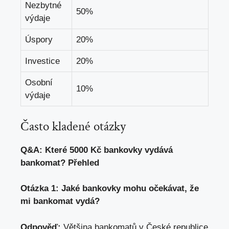
Nezbytné
50%
výdaje
Úspory
20%
Investice
20%
Osobní
10%
výdaje
Často kladené otázky
Q&A: Které 5000 Kč bankovky vydává
bankomat? Přehled
Otázka 1: Jaké bankovky mohu očekávat, že
mi bankomat vydá?
Odpověď:
Většina bankomatů v České republice