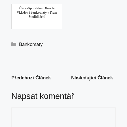
Česká Spořitelna: Objevte
Vkladové Bankomaty v Praze
Stodůlkách!
Rubriky
Bankomaty
Předchozí Článek
Následující Článek
Napsat komentář
Komentář