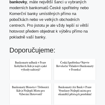
bankovky
, máte největší šanci u vybraných
moderních bankomatů České spořitelny nebo
Komerční banky umístěných přímo na
pobočkách nebo ve velkých obchodních
centrech. Pro jistotu je ale vždy lepší si větší
hotovost předem objednat k výběru přímo na
pokladně vaší banky.
Doporučujeme:
Bankomaty mBank v Praze
Česká Spořitelna: Objevte
Kobylisích: Kde je najít a jaké
Revoluční Vkladové Bankomaty
výhody nabízejí?
v Proseku!
Bankomaty Moneta v Třebonici:
Bankomaty Air Bank v Praze
Kde je Nejlepší Místo pro
Vysočany: Nejlepší místa pro
Vyberání Hotovosti?
okamžitý přístup k penězům!