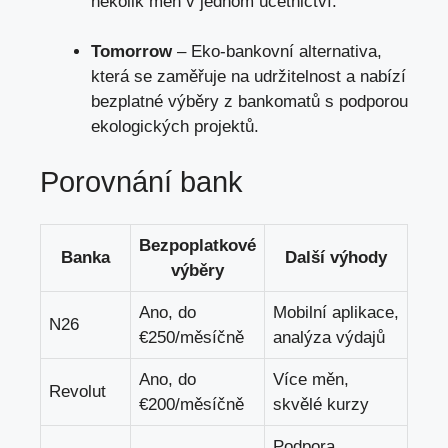
několik měn v jednom účetnictví.
Tomorrow
– Eko-bankovní alternativa,
která se zaměřuje na udržitelnost a nabízí
bezplatné výběry z bankomatů s podporou
ekologických projektů.
Porovnání bank
Bezpoplatkové
Banka
Další výhody
výběry
Ano, do
Mobilní aplikace,
N26
€250/měsíčně
analýza výdajů
Ano, do
Více měn,
Revolut
€200/měsíčně
skvělé kurzy
Podpora