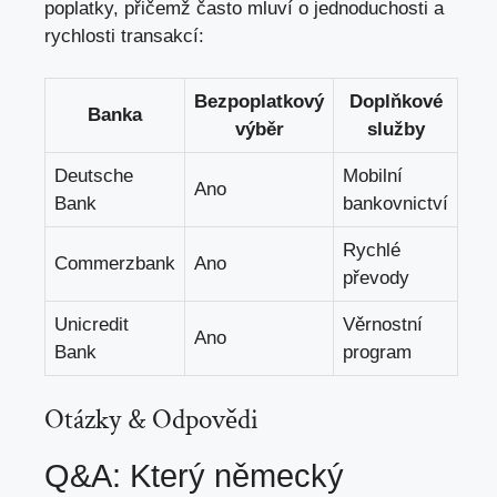
poplatky, přičemž často mluví o jednoduchosti a
rychlosti transakcí:
Bezpoplatkový
Doplňkové
Banka
výběr
služby
Deutsche
Mobilní
Ano
Bank
bankovnictví
Rychlé
Commerzbank
Ano
převody
Unicredit
Věrnostní
Ano
Bank
program
Otázky & Odpovědi
Q&A: Který německý