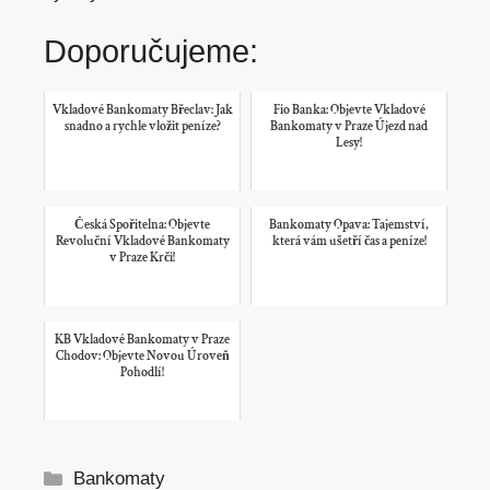
Doporučujeme:
Vkladové Bankomaty Břeclav: Jak
Fio Banka: Objevte Vkladové
snadno a rychle vložit peníze?
Bankomaty v Praze Újezd nad
Lesy!
Česká Spořitelna: Objevte
Bankomaty Opava: Tajemství,
Revoluční Vkladové Bankomaty
která vám ušetří čas a peníze!
v Praze Krči!
KB Vkladové Bankomaty v Praze
Chodov: Objevte Novou Úroveň
Pohodlí!
Rubriky
Bankomaty