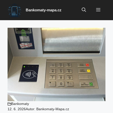
Přeskočit
na
Menu
Bankomaty-mapa.cz
obsah
Bankomaty
12. 6. 2026
Autor:
Bankomaty-Mapa.cz