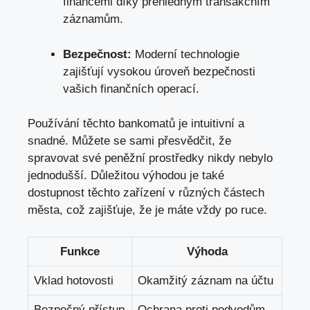
financemi díky přehledným transakčním
záznamům.
Bezpečnost:
Moderní technologie
zajišťují vysokou úroveň bezpečnosti
vašich finančních operací.
Používání těchto bankomatů je intuitivní a
snadné. Můžete se sami přesvědčit, že
spravovat své peněžní prostředky nikdy nebylo
jednodušší. Důležitou výhodou je také
dostupnost těchto zařízení v různých částech
města, což zajišťuje, že je máte vždy po ruce.
Funkce
Výhoda
Vklad hotovosti
Okamžitý záznam na účtu
Bezpečný přístup
Ochrana proti podvodům