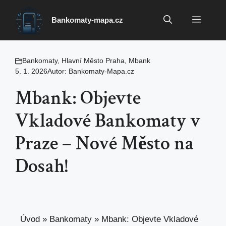
Přeskočit
na
Menu
Bankomaty-mapa.cz
obsah
Bankomaty
,
Hlavní Město Praha
,
Mbank
5. 1. 2026
Autor:
Bankomaty-Mapa.cz
Mbank: Objevte
Vkladové Bankomaty v
Praze – Nové Město na
Dosah!
Úvod
»
Bankomaty
»
Mbank: Objevte Vkladové