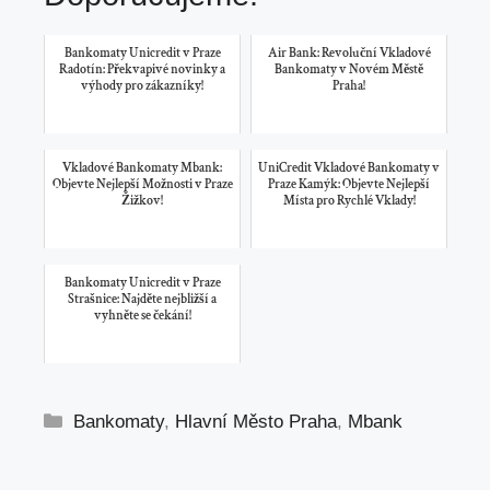
Bankomaty Unicredit v Praze
Air Bank: Revoluční Vkladové
Radotín: Překvapivé novinky a
Bankomaty v Novém Městě
výhody pro zákazníky!
Praha!
Vkladové Bankomaty Mbank:
UniCredit Vkladové Bankomaty v
Objevte Nejlepší Možnosti v Praze
Praze Kamýk: Objevte Nejlepší
Žižkov!
Místa pro Rychlé Vklady!
Bankomaty Unicredit v Praze
Strašnice: Najděte nejbližší a
vyhněte se čekání!
Rubriky
Bankomaty
,
Hlavní Město Praha
,
Mbank