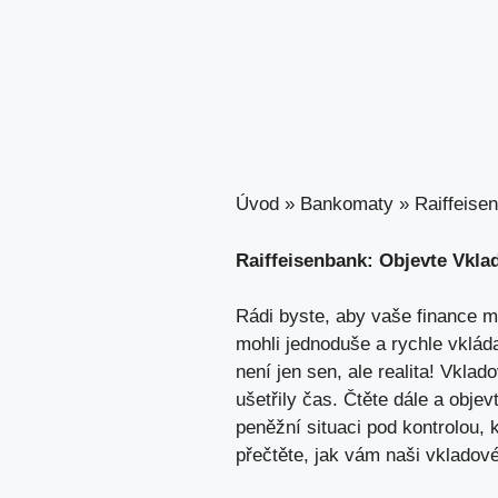
Úvod
»
Bankomaty
»
Raiffeise
Raiffeisenbank: Objevte Vkla
Rádi byste, aby vaše finance mě
mohli jednoduše a rychle vklád
není jen sen, ale realita! Vkl
ušetřily čas. Čtěte dále a objev
peněžní situaci pod kontrolou,
přečtěte, jak vám naši vkladov