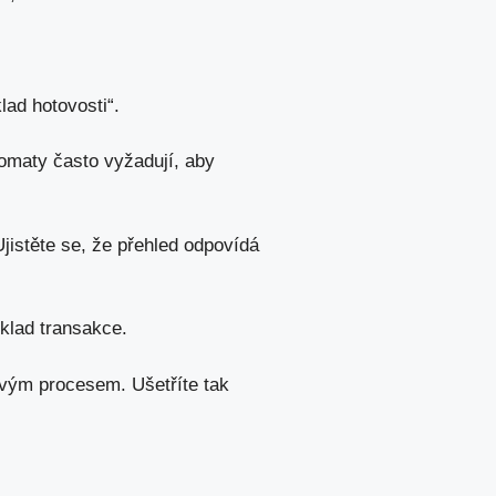
lad hotovosti“.
omaty často vyžadují, aby
istěte se, že přehled odpovídá
klad transakce.
ovým procesem. Ušetříte tak