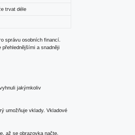
e trvat déle
ro správu osobních financí.
ce přehlednějšími a snadněji
vyhnuli jakýmkoliv
erý umožňuje vklady. Vkladové
e, až se obrazovka načte.