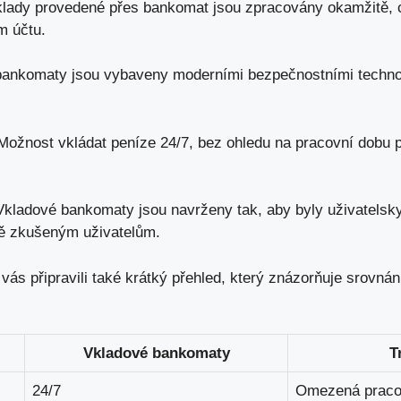
lady provedené přes bankomat jsou zpracovány okamžitě, 
m účtu.
ankomaty jsou vybaveny moderními bezpečnostními technol
ožnost vkládat peníze 24/7,
bez ohledu na pracovní dobu 
kladové bankomaty jsou navrženy tak, aby byly uživatelsky
ně zkušeným uživatelům.
 vás připravili také krátký přehled, který znázorňuje srovn
Vkladové bankomaty
T
24/7
Omezená praco