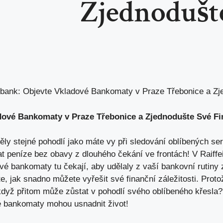
Zjednodušte
nbank: Objevte Vkladové Bankomaty v Praze Třebonice a Zj
dové Bankomaty v Praze Třebonice a Zjednodušte Své Fi
ly stejné pohodlí jako máte vy při sledování oblíbených ser
at peníze bez obavy z dlouhého čekání ve frontách! V Raiff
adové bankomaty tu čekají, aby udělaly z vaší bankovní ruti
te, jak snadno můžete vyřešit své finanční záležitosti. Proto
 když přitom může zůstat v pohodlí svého oblíbeného křesla
é bankomaty mohou usnadnit život!