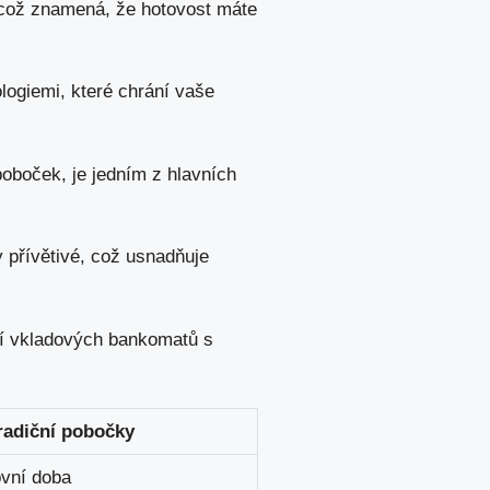
což znamená, že hotovost máte
ogiemi, které chrání vaše
poboček
, je jedním z hlavních
 přívětivé, což usnadňuje
ání vkladových bankomatů s
radiční pobočky
vní doba