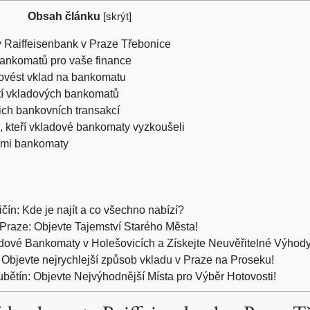
Obsah článku
[
skrýt
]
 Raiffeisenbank v Praze Třebonice
ankomatů pro vaše finance
rovést vklad na bankomatu
ití vkladových bankomatů
ich bankovních transakcí
ti, kteří vkladové bankomaty vyzkoušeli
vými bankomaty
čín: Kde je najít a co všechno nabízí?
raze: Objevte Tajemství Starého Města!
dové Bankomaty v Holešovicích a Získejte Neuvěřitelné Výhody
Objevte nejrychlejší způsob vkladu v Praze na Proseku!
ětín: Objevte Nejvýhodnější Místa pro Výběr Hotovosti!