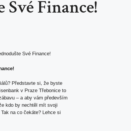
 Své Finance!
ednodušte Své Finance!
nance!
iálů? Představte si, že byste
eisenbank v Praze Třebonice to
ny zábavu – a aby vám především
že kdo by nechtěl mít svoji
? Tak na co čekáte? Lehce si