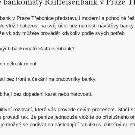
é bankomaty Raiffeisenbank v Praze T
ank v Praze Třebonice představují moderní a pohodlné řeše
e vložit hotovost na svůj účet bez nutnosti návštěvy banky
že vklady můžete provádět kdykoliv podle svých potřeb.
ových bankomatů Raiffeisenbank?
jen několik minut.
ti bez front a čekání na pracovníky banky.
íhají bez dopadení karet nebo hotovosti.
itivní rozhraní, které vás provede celým procesem. Stačí s
 provádí tak, že peníze jednoduše vložíte do příslušného o
 je možné se podívat na následující tabulku s užitečnými in