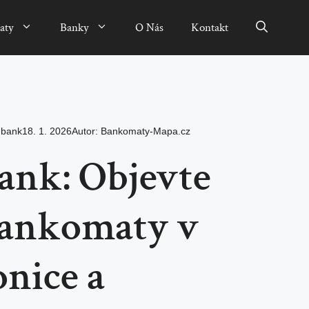
aty
Banky
O Nás
Kontakt
nbank
18. 1. 2026
Autor:
Bankomaty-Mapa.cz
ank: Objevte
Bankomaty v
nice a