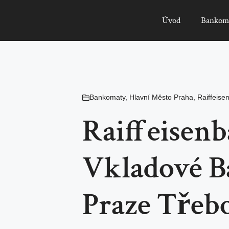
Úvod
Bankom
Bankomaty
,
Hlavní Město Praha
,
Raiffeise
Raiffeisenb
Vkladové 
Praze Třebo