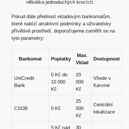
několika jednoduchých krocích.
Pokud dáte přednost vkladovým bankomatům,
které nabízí atraktivní podmínky a uživatelsky
přívětivé prostředí, doporučujeme zaměřit se na
tyto parametry:
Max.
Bankomat
Poplatky
Dostupnost
Vklad
0 Kč do
20
UniCredit
Všede v
10 000
000
Bank
Karviné
Kč
Kč
25
Centrální
CSOB
0 Kč
000
lokalizace
Kč
5 Kč nad
30