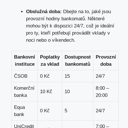
Obslužná doba:
Dbejte na to, jaké jsou
provozní hodiny bankomatů. Některé
mohou být k dispozici 24/7, což je ideální
pro ty, kteří potřebují provádět vklady v
noci nebo o víkendech.
Bankovní
Poplatky
Dostupnost
Provozní
instituce
za vklad
bankomatů
doba
ČSOB
0 Kč
15
24/7
Komerční
8:00 –
10 Kč
10
banka
20:00
Equa
0 Kč
5
24/7
bank
UniCredit
7:00 –