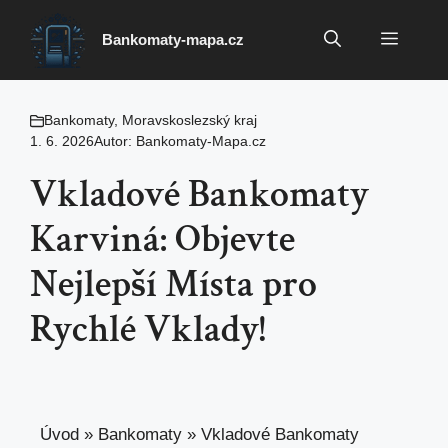
Přeskočit
na
Menu
Bankomaty-mapa.cz
obsah
Bankomaty
,
Moravskoslezský kraj
1. 6. 2026
Autor:
Bankomaty-Mapa.cz
Vkladové Bankomaty
Karviná: Objevte
Nejlepší Místa pro
Rychlé Vklady!
Úvod
»
Bankomaty
»
Vkladové Bankomaty