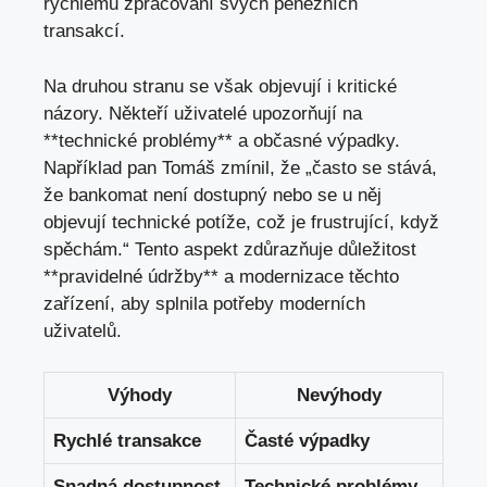
rychlému zpracování svých peněžních
transakcí.
Na druhou stranu se však objevují i kritické
názory. Někteří uživatelé upozorňují na
**technické problémy** a občasné výpadky.
Například pan Tomáš zmínil, že „často se stává,
že bankomat není dostupný nebo se u něj
objevují technické potíže, což je frustrující, když
spěchám.“ Tento aspekt zdůrazňuje důležitost
**pravidelné údržby** a modernizace těchto
zařízení, aby splnila potřeby moderních
uživatelů.
Výhody
Nevýhody
Rychlé transakce
Časté výpadky
Snadná dostupnost
Technické problémy