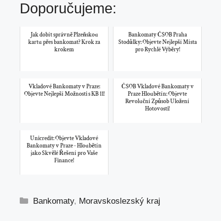
Doporučujeme:
Jak dobít správně Plzeňskou
Bankomaty ČSOB Praha
kartu přes bankomat? Krok za
Stodůlky: Objevte Nejlepší Místa
krokem
pro Rychlé Výběry!
Vkladové Bankomaty v Praze:
ČSOB Vkladové Bankomaty v
Objevte Nejlepší Možnosti s KB 11!
Praze Hloubětín: Objevte
Revoluční Způsob Uložení
Hotovosti!
Unicredit: Objevte Vkladové
Bankomaty v Praze - Hloubětín
jako Skvělé Řešení pro Vaše
Finance!
Rubriky
Bankomaty
,
Moravskoslezský kraj