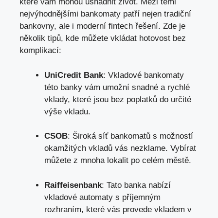
které vám mohou usnadnit život. Mezi těmi
nejvýhodnějšími bankomaty patří nejen tradiční
bankovny, ale i moderní fintech řešení. Zde je
několik tipů, kde můžete vkládat hotovost bez
komplikací:
UniCredit Bank
: Vkladové bankomaty
této banky vám umožní snadné a rychlé
vklady, které jsou bez poplatků do určité
výše vkladu.
CSOB
: Široká síť bankomatů s možností
okamžitých vkladů vás nezklame. Vybírat
můžete z mnoha lokalit po celém městě.
Raiffeisenbank
: Tato banka nabízí
vkladové automaty s příjemným
rozhraním, které vás provede vkladem v