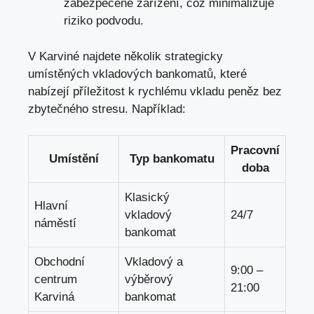
zabezpečené zařízení, což minimalizuje
riziko podvodu.
V Karviné najdete několik strategicky
umístěných vkladových bankomatů, které
nabízejí příležitost k rychlému vkladu peněz bez
zbytečného stresu. Například:
Pracovní
Umístění
Typ bankomatu
doba
Klasický
Hlavní
vkladový
24/7
náměstí
bankomat
Obchodní
Vkladový a
9:00 –
centrum
výběrový
21:00
Karviná
bankomat