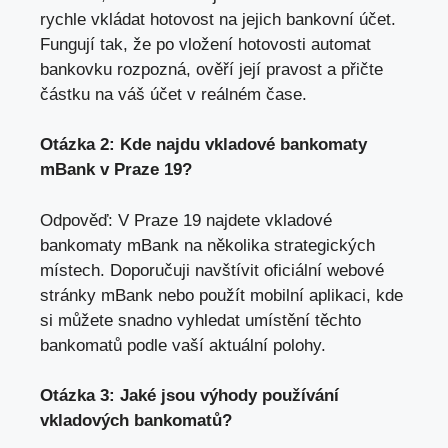
rychle vkládat hotovost na‌ jejich bankovní ​účet.
Fungují tak, že ‍po vložení hotovosti automat
bankovku⁢ rozpozná, ‌ověří její ‌pravost a přičte
částku na váš​ účet⁢ v reálném čase.
Otázka 2: Kde najdu⁤ vkladové ‌bankomaty
mBank v Praze‍ 19?
Odpověď: V ‌Praze 19 najdete vkladové​
bankomaty mBank ‍na několika strategických
místech. Doporučuji navštívit oficiální webové
stránky mBank ‌nebo použít mobilní aplikaci, kde⁣
si můžete⁤ snadno vyhledat ‌umístění​ těchto
bankomatů podle vaší aktuální polohy.
Otázka 3: Jaké jsou ​výhody používání
vkladových bankomatů?