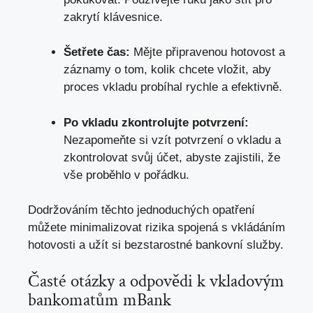
zakrytí klávesnice.
Šetřete čas:
‍Mějte připravenou hotovost a
záznamy o ⁤tom, kolik chcete vložit, aby
proces vkladu probíhal rychle a ⁢efektivně.
Po vkladu zkontrolujte potvrzení:
Nezapomeňte‌ si vzít potvrzení​ o vkladu a
zkontrolovat svůj‍ účet, abyste zajistili,‌ že
vše proběhlo ‍v pořádku.
Dodržováním těchto ​jednoduchých opatření
⁣můžete minimalizovat rizika ⁣spojená ⁢s vkládáním
hotovosti⁣ a⁤ užít si bezstarostné bankovní služby.
Časté otázky ⁢a odpovědi⁢ k vkladovým
bankomatům mBank