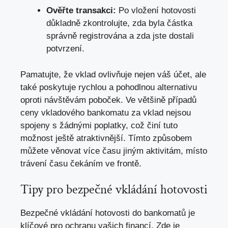
Ověřte transakci:
Po vložení ⁤hotovosti
důkladně zkontrolujte, zda byla částka
správně⁤ registrována a ‌zda jste⁤ dostali
potvrzení.
Pamatujte, že vklad ‌ovlivňuje nejen váš účet, ⁣ale
také poskytuje rychlou a pohodlnou alternativu
‌oproti návštěvám poboček. ‌Ve většině případů⁣
ceny⁤ vkladového⁢ bankomatu⁤ za ​vklad nejsou
spojeny s žádnými poplatky, což činí ‍tuto
⁣možnost ještě atraktivnější.⁢ Tímto​ způsobem
můžete věnovat‍ více času ‌jiným aktivitám, místo
trávení ⁣času čekáním ve frontě.
Tipy pro bezpečné vkládání hotovosti
Bezpečné vkládání ⁢hotovosti do bankomatů je‍
klíčové pro ochranu vašich financí.⁢ Zde je