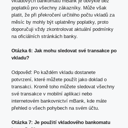
vkladových bankomatů ⁢mBank je ‍obvykle⁤ bez
⁢poplatků ⁣pro všechny zákazníky. Může však
platit, že​ při překročení určitého‌ počtu vkladů ⁣za‍
měsíc by mohly být uplatněny ​poplatky, ⁤proto
doporučuji vždy zkontrolovat⁢ aktuální podmínky
na oficiálních stránkách banky.
Otázka 6: ‍Jak mohu sledovat své⁤ transakce po
vkladu?
Odpověď: Po každém vkladu dostanete⁣
potvrzení, které můžete použít jako⁢ doklad o
transakci. Kromě toho můžete sledovat ⁣všechny
své ⁢transakce v mobilní aplikaci nebo⁣
internetovém ​bankovnictví mBank, kde máte
přehled o všech pohybech na‍ svém účtu.
Otázka 7:​ Je použití‍ vkladového bankomatu⁣