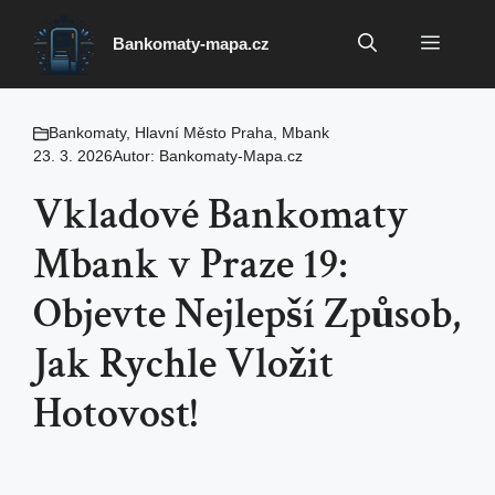
Přeskočit
na
Menu
Bankomaty-mapa.cz
obsah
Bankomaty
,
Hlavní Město Praha
,
Mbank
23. 3. 2026
Autor:
Bankomaty-Mapa.cz
Vkladové Bankomaty
Mbank v Praze 19:
Objevte Nejlepší Způsob,
Jak Rychle Vložit
Hotovost!