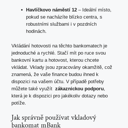
Havlíčkovo náměstí 12
– Ideální místo,
pokud se ‍nacházíte blízko centra, s
robustními službami​ i ⁤v pozdních
hodinách.
Vkládání hotovosti na těchto bankomatech ⁤je
jednoduché​ a rychlé.⁤ Stačí mít‌ po ruce svou
⁣bankovní ⁣kartu a ⁤hotovost, kterou chcete
vkládat. ⁣Vklady jsou zpracovány‍ okamžitě, což
znamená, že vaše​ finance budou​ ihned ‍k⁢
dispozici⁢ na ‌vašem účtu. V případě potřeby
můžete také využít ‌
zákaznickou⁣ podporu
,
která je⁤ k dispozici pro jakékoliv dotazy nebo‍
potíže.
Jak správně používat vkladový
bankomat mBank