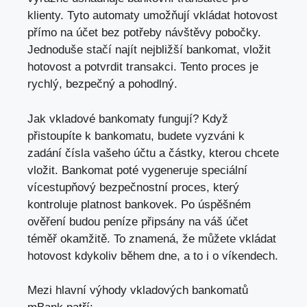
klienty. Tyto automaty ​umožňují ‍vkládat hotovost
⁤přímo na účet ⁤bez potřeby ⁣návštěvy pobočky.
Jednoduše ‍stačí‍ najít nejbližší bankomat, vložit
hotovost a potvrdit transakci. Tento‍ proces‌ je‍
rychlý,⁣ bezpečný a pohodlný.
Jak vkladové ‌bankomaty fungují? ⁢Když
přistoupíte​ k bankomatu, budete​ vyzváni‌ k⁤
zadání čísla vašeho účtu a částky, kterou chcete
vložit.‍ Bankomat poté ‌vygeneruje speciální
vícestupňový ‍bezpečnostní proces, který
⁤kontroluje platnost bankovek. Po ⁢úspěšném
ověření⁤ budou‍ peníze připsány ⁢na váš účet
téměř ⁣okamžitě. To⁣ znamená, že ⁤můžete vkládat
hotovost ⁤kdykoliv během‌ dne, a to i o víkendech.
Mezi ⁤hlavní‌ výhody vkladových bankomatů⁤