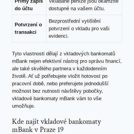
Přímý zápis
Vkládané ⁣peníze jsou okamžitě
do účtu
dostupné na vašem účtu.
Bezprostřední vytištění
Potvrzení o
potvrzení ⁣o ‌
vkladu pro vaši
transakci
evidenci
.
Tyto vlastnosti ‍dělají z vkladových bankomatů
mBank nejen efektivní nástroj pro ⁣správu financí,
ale⁢ také skvělého partnera​ v každodenním
životě.⁤ Ať už potřebujete‍ vložit hotovost po
pracovní‌ době, nebo preferujete jednodušší
možnost bez‍ nutnosti návštěvy pobočky,
vkladové bankomaty⁣ mBank vám to vše‌
umožňuje.
Kde najít
vkladové bankomaty
mBank
v Praze 19