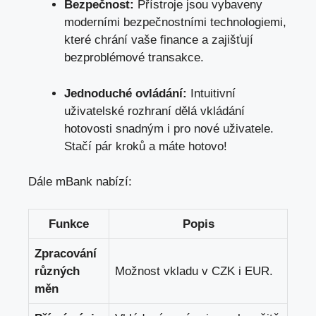
Bezpečnost:
Přístroje jsou vybaveny‍
moderními bezpečnostními⁢ technologiemi,​
které chrání ‍vaše ⁢finance ‍a zajišťují
‌bezproblémové transakce.
Jednoduché ovládání:
Intuitivní
uživatelské rozhraní dělá⁤ vkládání
hotovosti snadným i
pro nové uživatele
.
Stačí⁢ pár​ kroků a máte hotovo!
Dále mBank​ nabízí:
Funkce
Popis
Zpracování
různých
Možnost vkladu‍ v ⁣CZK i EUR.
měn