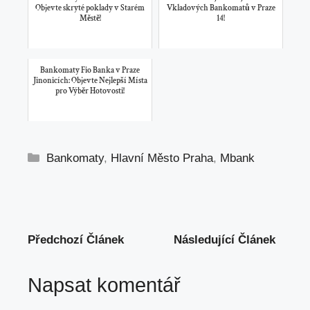
Objevte skryté poklady v Starém
Vkladových Bankomatů v Praze
Městě!
14!
Bankomaty Fio Banka v Praze
Jinonicích: Objevte Nejlepší Místa
pro Výběr Hotovosti!
Rubriky
Bankomaty
,
Hlavní Město Praha
,
Mbank
Předchozí Článek
Následující Článek
Napsat komentář