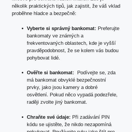
několik praktických‌ tipů, jak ​zajistit, ⁣že váš vklad
proběhne hladce a bezpečně:
Vyberte si správný bankomat:
Preferujte
bankomaty ve ​známých ⁣a
⁣frekventovaných oblastech, kde je vyšší
pravděpodobnost, že se ‌kolem vás budou
pohybovat lidé.
Ověřte ⁢si bankomat:
‌ Podívejte se, zda
má bankomat obvyklé ⁢bezpečnostní
prvky, jako ‍jsou ‍kamery a⁣ dobré
osvětlení. Pokud něco vypadá podezřele,
‌raději zvolte jiný bankomat.
Chraňte své údaje:
Při zadávání PIN
⁤kódu se ujistěte, že nikdo ‌nezapomíná
pokukovat. Používejte ruku jako štít ⁣pro⁢