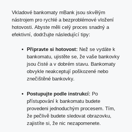
Vkladové bankomaty mBank jsou ⁤skvělým‌
nástrojem‌ pro​ rychlé⁤ a bezproblémové vložení
hotovosti. ⁣Abyste měli celý proces snadný‍ a
‍efektivní, dodržujte následující tipy:
Připravte ⁤si ⁤hotovost:
Než se ⁤vydáte‌ k⁢
bankomatu, ujistěte‍ se,‍ že vaše bankovky
⁤jsou čisté a⁢ v ‍dobrém stavu. Bankomaty
obvykle neakceptují poškozené nebo ​
znečištěné bankovky.
Postupujte podle⁢ instrukcí:
Po
přístupování k​ bankomatu budete
provedeni jednoduchým procesem. Tím,⁤
že ‌pečlivě‌ budete sledovat obrazovku,
‌zajistíte si, že nic nezapomenete.