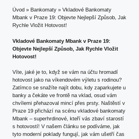
Úvod
»
Bankomaty
»
Vkladové Bankomaty
Mbank v Praze 19: Objevte Nejlepší Způsob, Jak
Rychle Vložit Hotovost!
Vkladové Bankomaty Mbank
v Praze⁢ 19:
Objevte⁣ Nejlepší ‍Způsob, Jak ‌Rychle Vložit⁢
Hotovost!
Víte, jaké je to, když se ⁢vám na účtu hromadí
hotovost⁤ jako na​ víkendovém výletu s​ rodinou?
Zatímco se snažíte najít⁢ dobu, kdy ⁤zaparkujete ⁣u
banky ⁣a čekáte ve frontě⁢ na vklad, osud ⁢vám​
chvílemi přehazoval mincí přes prsty. Naštěstí ⁢v
Praze 19⁣ přichází na ‌scénu
vkladové bankomaty
Mbank
⁤ – superhrdinové,‍ kteří vás zbaví starostí
s hotovostí! V našem‍ článku ‌se podíváme, ⁣jak⁤
tyto ⁤moderní poklady fungují, ⁢jak⁣ vám ušetří čas