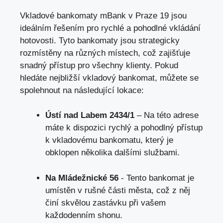
Vkladové bankomaty mBank v Praze 19 jsou
ideálním řešením ​pro rychlé ‍a ​pohodlné⁣ vkládání
hotovosti.‍ Tyto bankomaty ‌jsou strategicky
rozmístěny na různých ‍místech, což ⁢zajišťuje
snadný přístup pro všechny klienty. Pokud
⁢hledáte nejbližší‍ vkladový bankomat, můžete‍ se
spolehnout‍ na následující lokace:
Ústí nad Labem 2434/1
– Na této ​adrese
máte ‌k dispozici rychlý a pohodlný přístup
k vkladovému ⁣bankomatu, který je​
obklopen‌ několika ​dalšími ⁤službami.
Na Mládežnické 56
​- Tento bankomat je
umístěn v rušné části města, což z něj
činí skvělou zastávku ​při​ vašem ​
každodenním shonu.