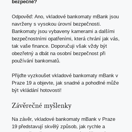
bezpečné?
Odpověď: Ano, vkladové bankomaty​ mBank jsou
navrženy s ⁤vysokou‌ úrovní ‌bezpečnosti.
‍Bankomaty ⁢jsou vybaveny ‍kamerami a dalšími
⁣bezpečnostními opatřeními, která chrání⁢ jak vás,
tak vaše finance. Doporučuji ⁤však ⁢vždy být
obezřetný a dbát ⁢na ⁢osobní bezpečnost při⁣
používání​ bankomatů.
Přijďte vyzkoušet vkladové ‍bankomaty mBank v
Praze 19 a objevte, jak snadné a pohodlné může‌
být vkládání hotovosti!
Závěrečné myšlenky
Na ‍závěr, vkladové bankomaty mBank v ‌Praze⁢
19 představují skvělý ​způsob, jak rychle‍ a