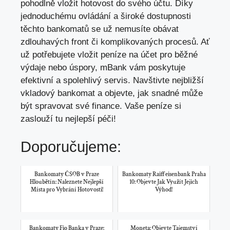
pohodlně vložit hotovost
do svého‍ účtu. Díky
jednoduchému ovládání ‌a široké​ dostupnosti
těchto bankomatů se už nemusíte obávat
zdlouhavých front‌ či komplikovaných procesů. ​Ať
už potřebujete vložit peníze na⁣ účet pro běžné
výdaje nebo úspory, mBank vám poskytuje
efektivní a​ spolehlivý servis. Navštivte‌ nejbližší
vkladový bankomat a objevte, ‌
jak snadné může
být spravovat své finance
. ⁤Vaše peníze‌ si
⁢zaslouží tu nejlepší péči!
Doporučujeme:
Bankomaty ČSOB v Praze
Bankomaty Raiffeisenbank Praha
Hloubětín: Naleznete Nejlepší
10: Objevte Jak Využít Jejich
Místa pro Vybrání Hotovosti!
Výhod!
Bankomaty Fio Banka v Praze:
Moneta: Objevte Tajemství