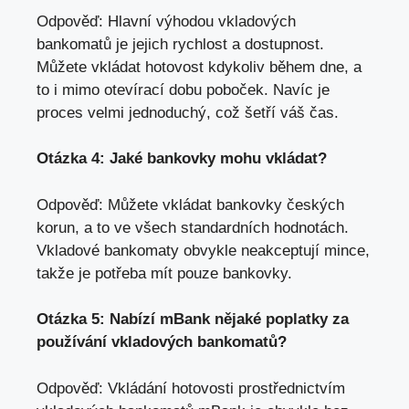
Odpověď: Hlavní výhodou vkladových‌
bankomatů je⁣ jejich rychlost ⁤a dostupnost.​
Můžete ‌vkládat hotovost kdykoliv ‍během dne, a
to i ‍mimo otevírací dobu poboček. Navíc je
proces velmi‍ jednoduchý, což šetří váš čas.
Otázka 4: Jaké‌ bankovky mohu​ vkládat?
Odpověď: Můžete ⁣vkládat bankovky ⁣českých
⁣korun,‍ a ⁤to ‍ve všech standardních ‌hodnotách.⁤
Vkladové bankomaty obvykle neakceptují mince,
takže je potřeba mít pouze ⁤bankovky.
Otázka ⁢5: ⁤Nabízí ⁤mBank ‌nějaké poplatky za
‌používání ​vkladových bankomatů?
Odpověď:‍ Vkládání hotovosti prostřednictvím​