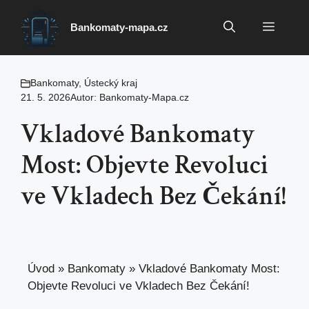
Přeskočit
na
Menu
Bankomaty-mapa.cz
obsah
Bankomaty
,
Ústecký kraj
21. 5. 2026
Autor:
Bankomaty-Mapa.cz
Vkladové Bankomaty
Most: Objevte Revoluci
ve Vkladech Bez Čekání!
Úvod
»
Bankomaty
»
Vkladové Bankomaty Most:
Objevte Revoluci ve Vkladech Bez Čekání!