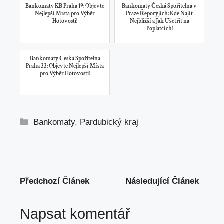
Bankomaty KB Praha 19: Objevte
Bankomaty Česká Spořitelna v
Nejlepší Místa pro Výběr
Praze Řeporyjích: Kde Najít
Hotovosti!
Nejbližší a Jak Ušetřit na
Poplatcích!
Bankomaty Česká Spořitelna
Praha 22: Objevte Nejlepší Místa
pro Výběr Hotovosti!
Rubriky
Bankomaty
,
Pardubický kraj
Předchozí Článek
Následující Článek
Napsat komentář