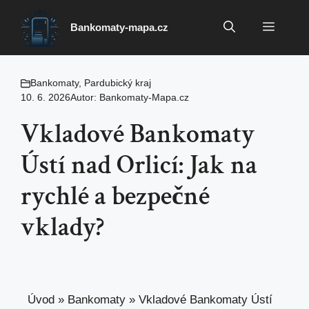
Přeskočit
na
Menu
Bankomaty-mapa.cz
obsah
Bankomaty
,
Pardubický kraj
10. 6. 2026
Autor:
Bankomaty-Mapa.cz
Vkladové Bankomaty
Ústí nad Orlicí: Jak na
rychlé a bezpečné
vklady?
Úvod
»
Bankomaty
»
Vkladové Bankomaty Ústí