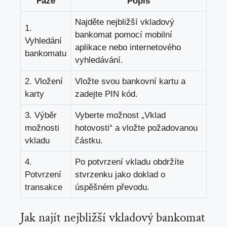
Fáze
Popis
Najděte nejbližší vkladový
1.
bankomat pomocí mobilní
Vyhledání
aplikace nebo internetového
bankomatu
vyhledávání.
2. Vložení
Vložte svou bankovní kartu a
karty
zadejte PIN kód.
3. Výběr
Vyberte možnost „Vklad
možnosti
hotovosti“ a vložte požadovanou
vkladu
částku.
4.
Po potvrzení vkladu obdržíte
Potvrzení
stvrzenku jako doklad o
transakce
úspěšném převodu.
Jak najít nejbližší vkladový bankomat