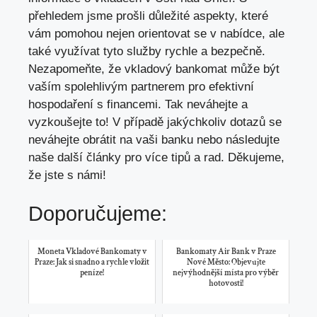
přehledem jsme prošli důležité aspekty, které
vám pomohou nejen orientovat se v nabídce, ale
také využívat tyto služby rychle a bezpečně.
Nezapomeňte, že vkladový bankomat může být
vaším spolehlivým partnerem pro efektivní
hospodaření s financemi. Tak neváhejte a
vyzkoušejte to! V případě jakýchkoliv dotazů se
neváhejte obrátit na vaši banku nebo následujte
naše další články pro více tipů a rad. Děkujeme,
že jste s námi!
Doporučujeme:
Moneta Vkladové Bankomaty v
Bankomaty Air Bank v Praze
Praze: Jak si snadno a rychle vložit
Nové Město: Objevujte
peníze!
nejvýhodnější místa pro výběr
hotovosti!