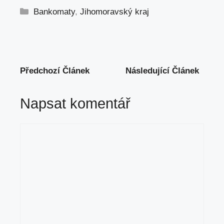
Rubriky
Bankomaty
,
Jihomoravský kraj
Předchozí Článek
Následující Článek
Napsat komentář
Komentář