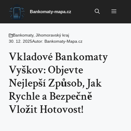
Přeskočit
na
Menu
Bankomaty-mapa.cz
obsah
Bankomaty
,
Jihomoravský kraj
30. 12. 2025
Autor:
Bankomaty-Mapa.cz
Vkladové Bankomaty
Vyškov: Objevte
Nejlepší Způsob, Jak
Rychle a Bezpečně
Vložit Hotovost!