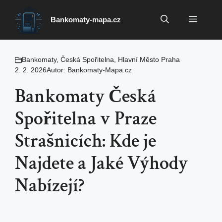
Přeskočit
na
Menu
Bankomaty-mapa.cz
obsah
Bankomaty
,
Česká Spořitelna
,
Hlavní Město Praha
2. 2. 2026
Autor:
Bankomaty-Mapa.cz
Bankomaty Česká
Spořitelna v Praze
Strašnicích: Kde je
Najdete a Jaké Výhody
Nabízejí?