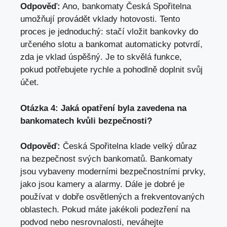
Odpověď:
​Ano, bankomaty​ Česká Spořitelna
umožňují provádět vklady hotovosti.‍ Tento
proces je jednoduchý: stačí vložit⁤ bankovky ⁣do
⁣určeného slotu a bankomat automaticky potvrdí,
‌zda je vklad úspěšný. Je to skvělá funkce,
pokud potřebujete rychle a
pohodlně doplnit svůj
účet
.
Otázka 4: Jaká opatření⁢ byla zavedena na
bankomatech kvůli bezpečnosti?
Odpověď:
Česká Spořitelna klade velký důraz
na ⁣bezpečnost svých bankomatů. ‍Bankomaty
jsou vybaveny moderními bezpečnostními ⁤prvky,
jako jsou kamery a alarmy. Dále je dobré je
používat v dobře osvětlených a frekventovaných
oblastech. Pokud máte‍ jakékoli podezření na
podvod nebo nesrovnalosti,
neváhejte