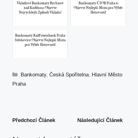
Vkladové Bankomaty Rychnov
Bankomaty ČSOB Praha 6:
nad Kněžnou: Objevte
Objevte Nejlepší Místa pro Výběr
Nejrychlejší Způsob Vkladu!
Hotovosti!
Bankomaty Raiffeisenbank Praha
Střešovice: Objevte Nejlepší Místa
pro Výběr Hotovosti!
Rubriky
Bankomaty
,
Česká Spořitelna
,
Hlavní Město
Praha
Předchozí Článek
Následující Článek