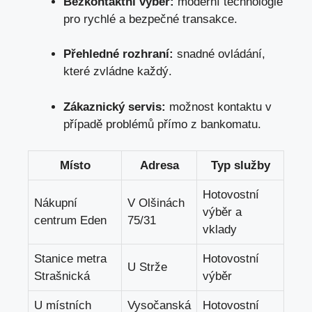
Bezkontaktní výběr:
moderní technologie
pro rychlé a bezpečné transakce.
Přehledné rozhraní:
snadné⁤ ovládání,
které zvládne každý.
Zákaznický servis:
možnost‌ kontaktu v​
případě problémů přímo z ​bankomatu.
Místo
Adresa
Typ služby
Hotovostní
Nákupní
V Olšinách
⁤výběr a
centrum ‌Eden
75/31
vklady
Stanice metra
Hotovostní
U​ Strže
Strašnická
výběr
U místních
Vysočanská
Hotovostní