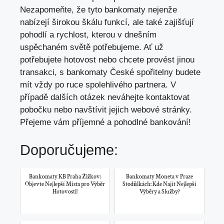
Nezapomeňte, že tyto bankomaty nejenže
nabízejí širokou škálu funkcí, ale také zajišťují
pohodlí a rychlost, kterou v⁣ dnešním
uspěchaném světě potřebujeme. Ať už⁢
potřebujete hotovost nebo chcete provést jinou
transakci, ⁤s bankomaty České spořitelny budete
mít vždy po​ ruce spolehlivého partnera. V
případě dalších otázek neváhejte kontaktovat
pobočku nebo navštívit jejich webové stránky.⁤
Přejeme ​vám ⁣příjemné a pohodlné bankování!
Doporučujeme:
Bankomaty KB Praha Žižkov:
Bankomaty Moneta v Praze
Objevte Nejlepší Místa pro Výběr
Stodůlkách: Kde Najít Nejlepší
Hotovosti!
Výběry a Služby?