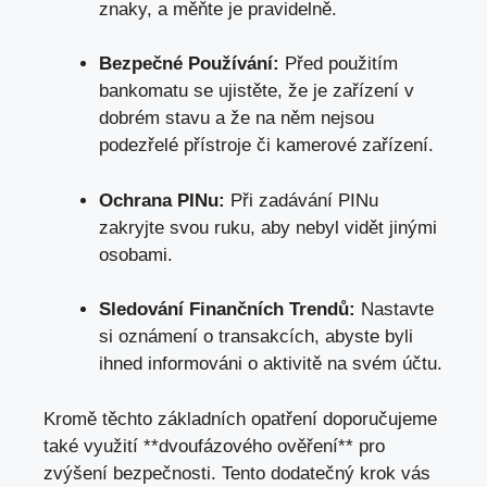
znaky,​ a měňte ​je pravidelně.
Bezpečné Používání:
Před⁣ použitím
bankomatu se ujistěte, že je zařízení v
dobrém⁣ stavu a že na ⁣něm nejsou
podezřelé přístroje ​či kamerové zařízení.
Ochrana PINu:
Při zadávání PINu
zakryjte svou ⁢ruku, aby nebyl vidět jinými
osobami.
Sledování Finančních Trendů:
Nastavte⁢
si oznámení o transakcích, ‍abyste byli
ihned informováni o aktivitě na ⁣svém účtu.
Kromě těchto základních⁣ opatření doporučujeme
také využití **dvoufázového ověření** pro
zvýšení bezpečnosti. Tento ⁣dodatečný krok vás