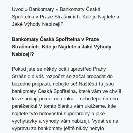
Úvod
»
Bankomaty
»
Bankomaty Česká
Spořitelna v Praze Strašnicích: Kde je Najdete a
Jaké Výhody Nabízejí?
Bankomaty Česká Spořitelna v Praze‍
Strašnicích: Kde je Najdete a⁣ Jaké​ Výhody
Nabízejí?
Pokud jste ⁣se⁢ někdy⁤ ocitli uprostřed Prahy
Strašnic a váš rozpočet se začal propadat do
⁢bezedné propasti, nebojte se! Naštěstí tu jsou
bankomaty Česká Spořitelna, ‌které vám ve chvíli
krize podají pomocnou ruku… nebo lépe řečeno
peněženku! V tomto článku vám ukážeme, kde
najdete tyto hotovostní superhrdiny⁢ a‍ jaké
vychytávky a výhody ‍vám nabízejí. Vydat se na
výpravu za bankomaty ještě nikdy nebylo