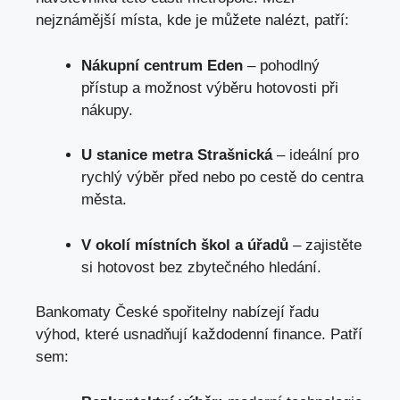
nejznámější místa,
kde je můžete nalézt
, patří:
Nákupní centrum Eden
– pohodlný
přístup a možnost výběru ‍hotovosti při
nákupy.
U stanice metra ‌Strašnická
– ideální pro⁢
rychlý výběr před nebo po cestě do centra
města.
V okolí místních škol⁣ a úřadů
– ‍zajistěte
si hotovost ⁤bez zbytečného hledání.
Bankomaty České spořitelny nabízejí řadu
výhod, které usnadňují každodenní finance. Patří
sem: