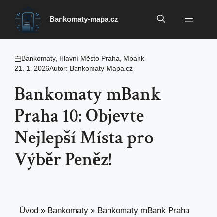
Přeskočit
na
Menu
Bankomaty-mapa.cz
obsah
Bankomaty
,
Hlavní Město Praha
,
Mbank
21. 1. 2026
Autor:
Bankomaty-Mapa.cz
Bankomaty mBank
Praha 10: Objevte
Nejlepší Místa pro
Výběr Peněz!
Úvod
»
Bankomaty
»
Bankomaty mBank Praha