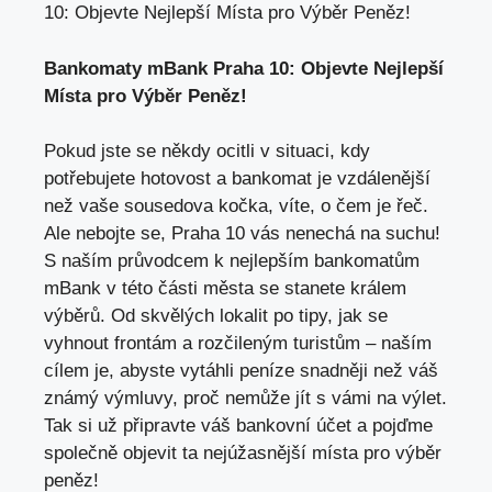
10: Objevte Nejlepší Místa pro Výběr Peněz!
Bankomaty mBank Praha 10: Objevte Nejlepší
Místa pro Výběr Peněz!
Pokud jste se někdy ocitli v situaci, kdy
potřebujete hotovost a bankomat je vzdálenější
než vaše sousedova kočka, víte, o čem je řeč.
Ale nebojte se, Praha 10 vás nenechá na suchu!
S naším průvodcem k nejlepším bankomatům
mBank v této části města se stanete králem
výběrů. Od skvělých lokalit po tipy,
jak se
vyhnout frontám
a rozčileným turistům – naším
cílem je, abyste vytáhli peníze snadněji než váš
známý výmluvy, proč nemůže jít s vámi na výlet.
Tak si už připravte váš bankovní účet a pojďme
společně objevit ta nejúžasnější místa pro výběr
peněz!