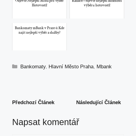
Objevte Nejlepší Místa pro Výběr
Radlice: Objevte nejlepší možnosti
Hotovosti!
výběru hotovosti!
Bankomaty mBank v Praze 6: Kde
najít nejlepší výběr a služby?
Rubriky
Bankomaty
,
Hlavní Město Praha
,
Mbank
Předchozí Článek
Následující Článek
Napsat komentář