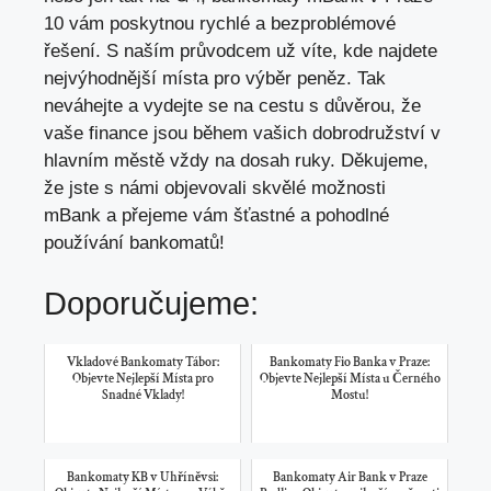
10 vám poskytnou rychlé a bezproblémové
řešení. S naším průvodcem už víte, kde najdete
nejvýhodnější místa pro výběr peněz. Tak
neváhejte a
vydejte se na cestu
s důvěrou, že
vaše finance jsou během vašich dobrodružství v
hlavním městě vždy na dosah ruky. Děkujeme,
že jste s námi objevovali skvělé možnosti
mBank a přejeme vám šťastné a pohodlné
používání bankomatů!
Doporučujeme:
Vkladové Bankomaty Tábor:
Bankomaty Fio Banka v Praze:
Objevte Nejlepší Místa pro
Objevte Nejlepší Místa u Černého
Snadné Vklady!
Mostu!
Bankomaty KB v Uhříněvsi:
Bankomaty Air Bank v Praze