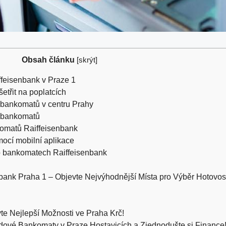
Obsah článku
[
skrýt
]
feisenbank v Praze 1
etřit na poplatcích
í bankomatů v centru Prahy
í bankomatů
komatů Raiffeisenbank
mocí mobilní aplikace
í o bankomatech Raiffeisenbank
ank Praha 1 – Objevte Nejvýhodnější Místa pro Výběr Hotovost
e Nejlepší Možnosti ve Praha Krč!
dové Bankomaty v Praze Hostavicích a Zjednodušte si Finance