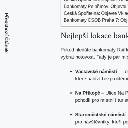
Bankomaty Pelhřimov: Objevte T
Česká Spořitelna: Objevte Vkla
Předchozí Článek
Bankomaty ČSOB Praha 7: Objevt
Nejlepší lokace ban
Pokud hledáte bankomaty Raiffe
vybrat hotovost. Tady je pár mís
Václavské náměstí
– To
které nabízí bezproblémo
Na Příkopě
– Ulice Na P
pohodlí pro místní i turis
Staroměstské náměstí
–
pro návštěvníky, kteří po