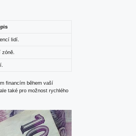
pis
ncí lidí.
í zóně.
í.
šim financím během vaší
ale také pro možnost rychlého