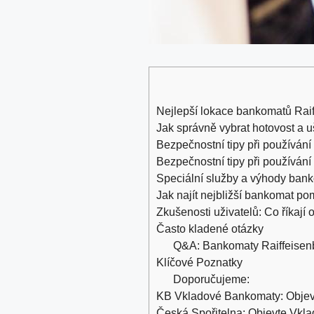
Nejlepší lokace bankomatů Raif
Jak správně vybrat hotovost a uš
Bezpečnostní tipy při používán
Bezpečnostní tipy při používán
Speciální služby a výhody ban
Jak najít nejbližší bankomat po
Zkušenosti uživatelů: Co říkaj
Často kladené otázky
Q&A: Bankomaty Raiffeisenb
Klíčové Poznatky
Doporučujeme:
KB Vkladové Bankomaty: Objevt
Česká Spořitelna: Objevte Vkla