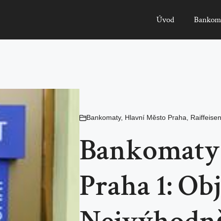
Úvod
Bankom
Bankomaty
,
Hlavní Město Praha
,
Raiffeise
Bankomaty 
Praha 1: Ob