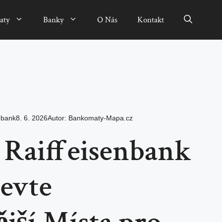
aty
Banky
O Nás
Kontakt
nbank
8. 6. 2026
Autor:
Bankomaty-Mapa.cz
Raiffeisenbank
jevte