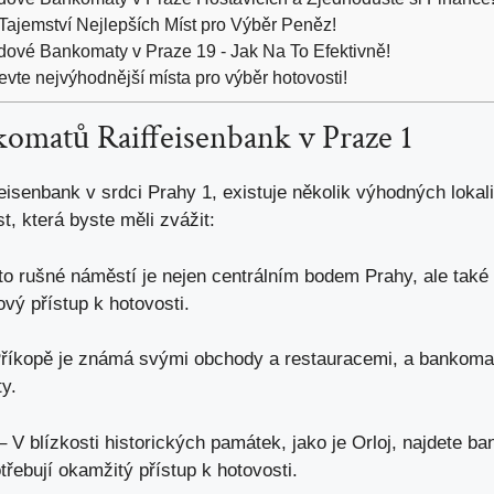
ajemství Nejlepších Míst pro Výběr Peněz!
dové Bankomaty v Praze 19 - Jak Na To Efektivně!
e nejvýhodnější místa pro výběr hotovosti!
komatů Raiffeisenbank v Praze 1
isenbank v srdci Prahy 1, existuje několik výhodných lokali
t, která byste měli zvážit:
to rušné náměstí je nejen centrálním bodem Prahy, ale ta
vý přístup k hotovosti.
říkopě je známá svými obchody a restauracemi, a bankomat
ty.
 V blízkosti historických památek, jako je Orloj, najdete ba
třebují okamžitý přístup k hotovosti.