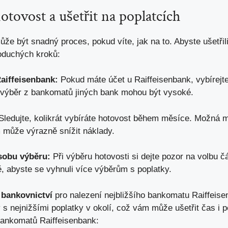
otovost a ušetřit na poplatcích
e být snadný proces, pokud víte, jak na to. Abyste ušetřili
oduchých kroků:
aiffeisenbank:
Pokud máte účet u Raiffeisenbank, vybírejte
 výběr z bankomatů jiných bank mohou být vysoké.
ledujte, kolikrát vybíráte hotovost během měsíce. Možná m
může výrazně snížit náklady.
sobu výběru:
Při výběru hotovosti si dejte pozor na volbu č
, abyste se vyhnuli více výběrům s poplatky.
 bankovnictví
pro nalezení nejbližšího bankomatu Raiffeise
 nejnižšími poplatky v okolí, což vám může ušetřit čas i p
bankomatů Raiffeisenbank: