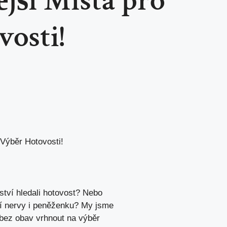
jší Místa pro
osti!
Výběr Hotovosti!
!
ství hledali hotovost? Nebo
í nervy i peněženku? My jsme
e bez obav vrhnout na výběr