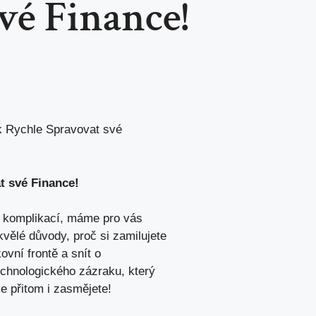
vé Finance!
k Rychle Spravovat své
t své Finance!
h komplikací,
máme pro vás
vělé důvody, proč si zamilujete
vní frontě a snít o
echnologického zázraku, který
se přitom i zasmějete!