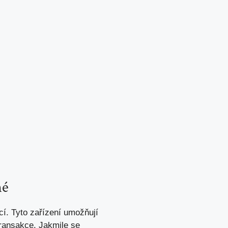
né
í. Tyto zařízení umožňují
transakce. Jakmile se