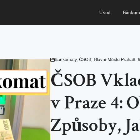
Úvod
Bankom
Bankomaty
,
ČSOB
,
Hlavní Město Praha
8. 
ČSOB Vkla
v Praze 4: 
Způsoby, J