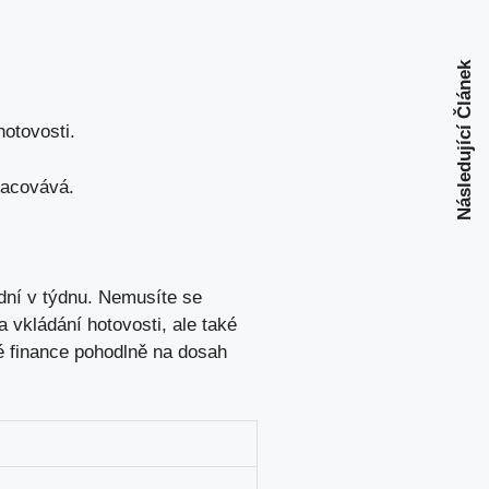
Následující Článek
otovosti.
racovává.
 dní v týdnu. Nemusíte se
vkládání hotovosti, ale také
é finance pohodlně na dosah