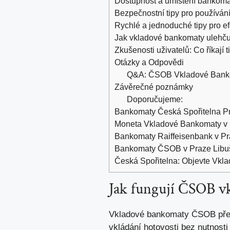
Dostupnost a umístění bankoma
Bezpečnostní tipy pro používá
Rychlé a jednoduché tipy pro ef
Jak vkladové bankomaty ulehču
Zkušenosti uživatelů: Co říkají 
Otázky a Odpovědi
Q&A: ČSOB Vkladové Banko
Závěrečné poznámky
Doporučujeme:
Bankomaty Česká Spořitelna Pra
Moneta Vkladové Bankomaty v P
Bankomaty Raiffeisenbank v Pra
Bankomaty ČSOB v Praze Libuš:
Česká Spořitelna: Objevte Vkl
Jak fungují ČSOB v
Vkladové bankomaty ČSOB předst
vkládání hotovosti bez nutnost