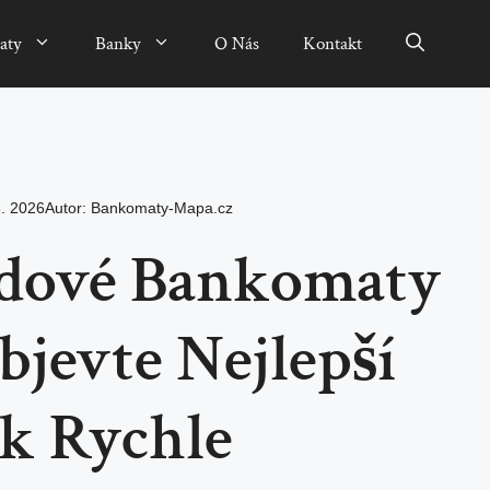
aty
Banky
O Nás
Kontakt
6. 2026
Autor:
Bankomaty-Mapa.cz
dové Bankomaty
Objevte Nejlepší
ak Rychle