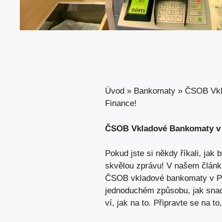
Úvod
»
Bankomaty
»
ČSOB Vkla
Finance!
ČSOB Vkladové Bankomaty v P
Pokud jste si někdy říkali, jak
skvělou zprávu
! V našem článk
ČSOB vkladové bankomaty v Pra
jednoduchém způsobu, jak snadn
ví, jak na to. Připravte se na t