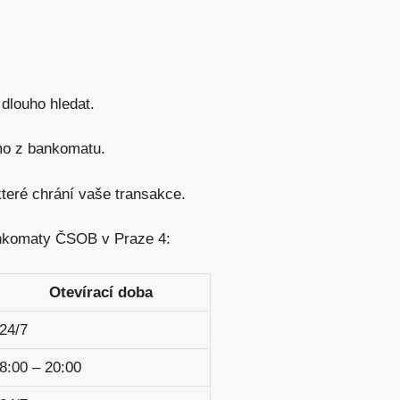
dlouho hledat.
mo z bankomatu.
eré chrání vaše transakce.
bankomaty ČSOB v Praze 4:
Otevírací doba
24/7
8:00 – 20:00