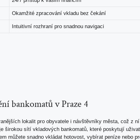
24/7 přístup k vašim financím
Okamžité zpracování vkladu bez čekání
Intuitivní rozhraní pro snadnou navigaci
ění bankomatů v Praze 4
anějších lokalit pro obyvatele i návštěvníky města, což z ní 
širokou sítí vkladových bankomatů, které poskytují uživat
bem můžete snadno vkládat hotovost, vybírat peníze nebo pr