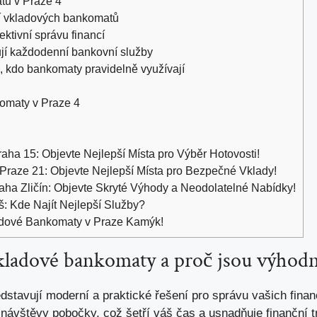
tů v Praze 4
ní vkladových bankomatů
ektivní správu financí
jí každodenní bankovní služby
ti, kdo bankomaty pravidelně využívají
maty v Praze 4
ha 15: Objevte Nejlepší Místa pro Výběr Hotovosti!
raze 21: Objevte Nejlepší Místa pro Bezpečné Vklady!
ha Zličín: Objevte Skryté Výhody a Neodolatelné Nabídky!
 Kde Najít Nejlepší Služby?
adové Bankomaty v Praze Kamýk!
kladové bankomaty a proč jsou výhod
avují moderní a praktické řešení pro správu vašich financ
i návštěvy pobočky, což šetří váš čas a usnadňuje finanční 