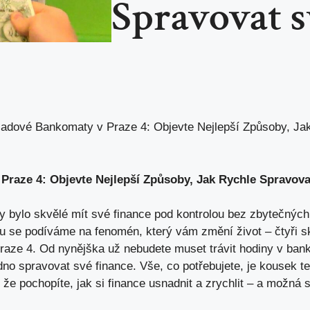
Spravovat s
dové Bankomaty v Praze 4: Objevte Nejlepší Způsoby, Ja
raze 4: Objevte Nejlepší Způsoby, Jak Rychle Spravova
 by bylo skvělé mít své finance pod kontrolou bez zbytečnýc
u se podíváme na fenomén, který vám změní život – čtyři sk
ze 4. Od nynějška už nebudete muset trávit hodiny v banko
o spravovat své finance. Vše, co potřebujete, je kousek t
o, že pochopíte, jak si finance usnadnit a zrychlit – a možná 