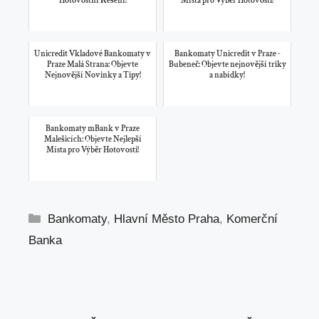
Hotovostní Řešení!
Místa pro Výběr Hotovosti!
Unicredit Vkladové Bankomaty v
Bankomaty Unicredit v Praze -
Praze Malá Strana: Objevte
Bubeneč: Objevte nejnovější triky
Nejnovější Novinky a Tipy!
a nabídky!
Bankomaty mBank v Praze
Malešicích: Objevte Nejlepší
Místa pro Výběr Hotovosti!
Rubriky
Bankomaty
,
Hlavní Město Praha
,
Komerční
Banka