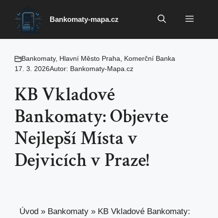
Přeskočit
na
Menu
Bankomaty-mapa.cz
obsah
Bankomaty
,
Hlavní Město Praha
,
Komerční Banka
17. 3. 2026
Autor:
Bankomaty-Mapa.cz
KB Vkladové
Bankomaty: Objevte
Nejlepší Místa v
Dejvicích v Praze!
Úvod
»
Bankomaty
»
KB Vkladové Bankomaty: