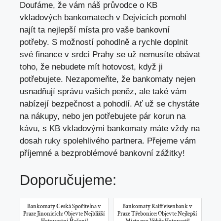
Doufáme, že vám náš průvodce o KB
vkladových bankomatech v Dejvicích pomohl
najít ta nejlepší místa pro vaše bankovní
potřeby. S možností pohodlně a rychle doplnit
své finance v srdci Prahy se už nemusíte obávat
toho, že nebudete mít hotovost, když ji
potřebujete. Nezapomeňte, že bankomaty nejen
usnadňují správu vašich peněz, ale také vám
nabízejí bezpečnost a pohodlí. Ať už se chystáte
na nákupy, nebo jen potřebujete pár korun na
kávu, s KB vkladovými bankomaty máte vždy na
dosah ruky spolehlivého partnera. Přejeme vám
příjemné a bezproblémové bankovní zážitky!
Doporučujeme:
Bankomaty Česká Spořitelna v
Bankomaty Raiffeisenbank v
Praze Jinonicích: Objevte Nejbližší
Praze Třebonice: Objevte Nejlepší