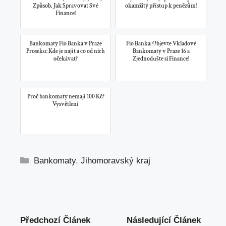
Způsob, Jak Spravovat Své
okamžitý přístup k penězům!
Finance!
Bankomaty Fio Banka v Praze
Fio Banka: Objevte Vkladové
Proseku: Kde je najít a co od nich
Bankomaty v Praze 16 a
očekávat?
Zjednodušte si Finance!
Proč bankomaty nemají 100 Kč?
Vysvětlení
Rubriky
Bankomaty
,
Jihomoravský kraj
Předchozí Článek
Následující Článek