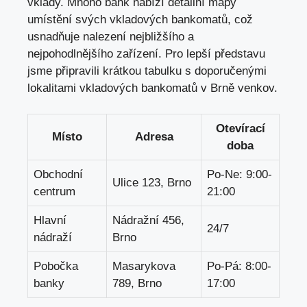
vklady. Mnoho bank nabízí detailní mapy
umístění svých vkladových bankomatů, což
usnadňuje nalezení nejbližšího a
nejpohodlnějšího zařízení. Pro lepší představu
jsme připravili krátkou tabulku s doporučenými
lokalitami vkladových bankomatů v Brně venkov.
Otevírací
Místo
Adresa
doba
Obchodní
Po-Ne: 9:00-
Ulice 123, Brno
centrum
21:00
Hlavní
Nádražní 456,
24/7
nádraží
Brno
Pobočka
Masarykova
Po-Pá: 8:00-
banky
789, Brno
17:00