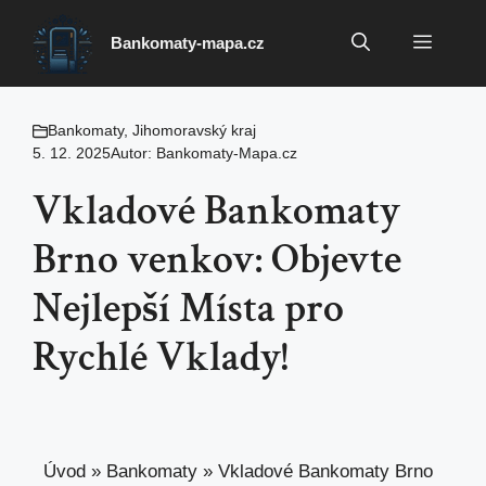
Přeskočit
na
Menu
Bankomaty-mapa.cz
obsah
Bankomaty
,
Jihomoravský kraj
5. 12. 2025
Autor:
Bankomaty-Mapa.cz
Vkladové Bankomaty
Brno venkov: Objevte
Nejlepší Místa pro
Rychlé Vklady!
Úvod
»
Bankomaty
»
Vkladové Bankomaty Brno