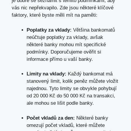
je dobré se seznámit s těmito podmínkami, aby
vás nic nepřekvapilo. Zde jsou některé klíčové
faktory,
které byste měli mít na paměti
:
Poplatky za vklady:
Většina bankomatů
neúčtuje poplatky za vklady, avšak
některé banky mohou mít specifické
podmínky. Doporučujeme ověřit si
informace přímo u vaší banky.
Limity na vklady:
Každý bankomat má
stanovený limit, kolik peněz můžete vložit
najednou. Tyto limity se obvykle pohybují
od 20 000 Kč do 50 000 Kč na transakci,
ale mohou se lišit podle banky.
Počet vkladů za den:
Některé banky
omezují počet vkladů, které můžete