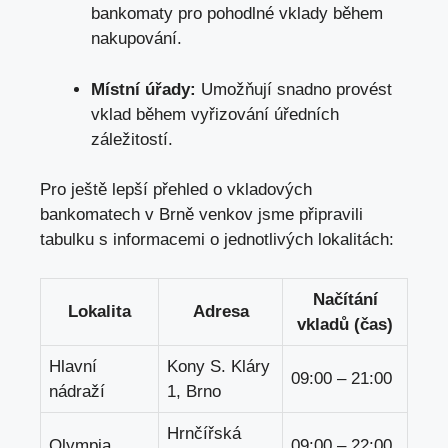
bankomaty pro pohodlné vklady během
nakupování.
Místní úřady:
Umožňují snadno provést
vklad během vyřizování úředních
záležitostí.
Pro ještě lepší přehled o vkladových
bankomatech v Brně venkov jsme připravili
tabulku s informacemi o jednotlivých lokalitách:
Načítání
Lokalita
Adresa
vkladů (čas)
Hlavní
Kony S. Kláry
09:00 – 21:00
nádraží
1, Brno
Hrnčířská
Olympia
09:00 – 22:00